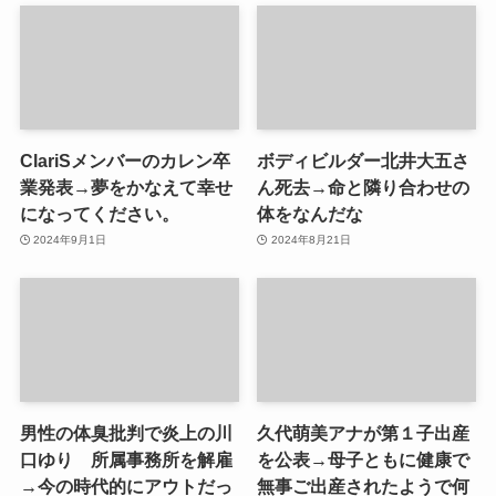
ClariSメンバーのカレン卒
ボディビルダー北井大五さ
業発表→夢をかなえて幸せ
ん死去→命と隣り合わせの
になってください。
体をなんだな
2024年9月1日
2024年8月21日
男性の体臭批判で炎上の川
久代萌美アナが第１子出産
口ゆり 所属事務所を解雇
を公表→母子ともに健康で
→今の時代的にアウトだっ
無事ご出産されたようで何