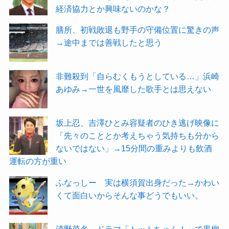
経済協力とか興味ないのかな？
膳所、初戦敗退も野手の守備位置に驚きの声
→途中までは善戦したと思う
非難殺到「自らむくもうとしている…」浜崎
あゆみ→一世を風靡した歌手とは思えない
坂上忍、吉澤ひとみ容疑者のひき逃げ映像に
「先々のこととか考えちゃう気持ちも分から
ないではない」→15分間の重みよりも飲酒
運転の方が重い
ふなっしー 実は横須賀出身だった→かわい
くて面白いからそんな事どうでもいい。
清野菜名 ドラマ「トットちゃん！」で黒柳