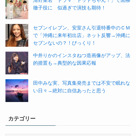
徹子役に 似過ぎで演技も期待！
セブンイレブン、安室さん引退特番中のＣＭ
で「沖縄に来年初出店」ネット反響→沖縄に
セブンないの？！びっくり！
中井りかのインスタねつ造画像がアップ、法
的措置も→典型的な因果応報
田中みな実、写真集発売までは不安で眠れな
い日々→絶対に自信あったと思う
カテゴリー