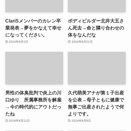
ClariSメンバーのカレン卒
ボディビルダー北井大五さ
業発表→夢をかなえて幸せ
ん死去→命と隣り合わせの
になってください。
体をなんだな
2024年9月1日
2024年8月21日
男性の体臭批判で炎上の川
久代萌美アナが第１子出産
口ゆり 所属事務所を解雇
を公表→母子ともに健康で
→今の時代的にアウトだっ
無事ご出産されたようで何
たね
よりです。
2024年8月11日
2024年8月9日