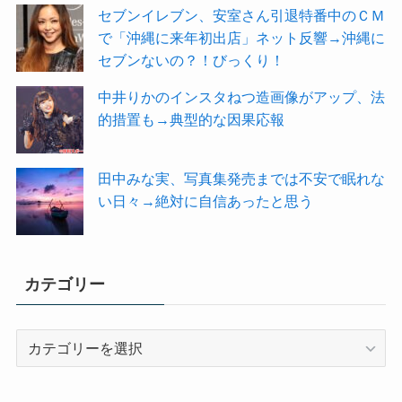
セブンイレブン、安室さん引退特番中のＣＭ
で「沖縄に来年初出店」ネット反響→沖縄に
セブンないの？！びっくり！
中井りかのインスタねつ造画像がアップ、法
的措置も→典型的な因果応報
田中みな実、写真集発売までは不安で眠れな
い日々→絶対に自信あったと思う
カテゴリー
カ
テ
ゴ