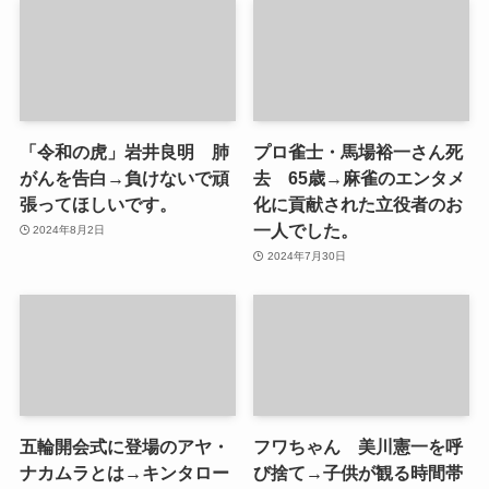
「令和の虎」岩井良明 肺
プロ雀士・馬場裕一さん死
がんを告白→負けないで頑
去 65歳→麻雀のエンタメ
張ってほしいです。
化に貢献された立役者のお
一人でした。
2024年8月2日
2024年7月30日
五輪開会式に登場のアヤ・
フワちゃん 美川憲一を呼
ナカムラとは→キンタロー
び捨て→子供が観る時間帯