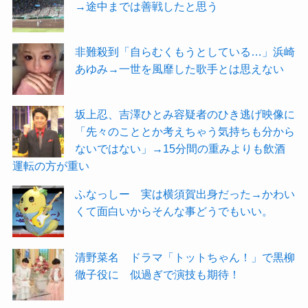
→途中までは善戦したと思う
非難殺到「自らむくもうとしている…」浜崎
あゆみ→一世を風靡した歌手とは思えない
坂上忍、吉澤ひとみ容疑者のひき逃げ映像に
「先々のこととか考えちゃう気持ちも分から
ないではない」→15分間の重みよりも飲酒
運転の方が重い
ふなっしー 実は横須賀出身だった→かわい
くて面白いからそんな事どうでもいい。
清野菜名 ドラマ「トットちゃん！」で黒柳
徹子役に 似過ぎで演技も期待！