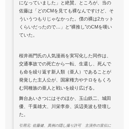
になっていました」と絶賛。ところが、当の
佐藤は「どのCMを見ても裸なんですけど、そ
ういうつもりじゃなかった。僕の裸は2カット
くらいだったので…」と“裸推し”のCMを嘆い
ていた。
桜井画門氏の人気漫画を実写化した同作は、
交通事故での死亡から一転、生還し、死んで
も命を繰り返す新人類（亜人）であることが
発覚した主人公が、国家権力やテロをもくろ
む同種族の亜人と戦いを繰り広げる。
舞台あいさつにはそのほか、玉山鉄二、城田
優、千葉雄大、川栄李奈、浜辺美波も登壇し
た。
引用元: 佐藤健、異例の隠し撮り許可 主演作の宣伝に