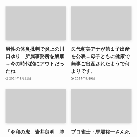
男性の体臭批判で炎上の川
久代萌美アナが第１子出産
口ゆり 所属事務所を解雇
を公表→母子ともに健康で
→今の時代的にアウトだっ
無事ご出産されたようで何
たね
よりです。
2024年8月11日
2024年8月9日
「令和の虎」岩井良明 肺
プロ雀士・馬場裕一さん死