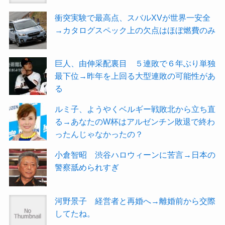
衝突実験で最高点、スバルXVが世界一安全
→カタログスペック上の欠点はほぼ燃費のみ
巨人、由伸采配裏目 ５連敗で６年ぶり単独
最下位→昨年を上回る大型連敗の可能性があ
る
ルミ子、ようやくベルギー戦敗北から立ち直
る→あなたのW杯はアルゼンチン敗退で終わ
ったんじゃなかったの？
小倉智昭 渋谷ハロウィーンに苦言→日本の
警察舐められすぎ
河野景子 経営者と再婚へ→離婚前から交際
してたね。