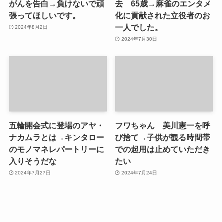
がんを告白→負けないで頑
去 65歳→麻雀のエンタメ
張ってほしいです。
化に貢献された立役者のお
一人でした。
2024年8月2日
2024年7月30日
五輪開会式に登場のアヤ・
フワちゃん 美川憲一を呼
ナカムラとは→キンタロー
び捨て→子供が観る時間帯
のモノマネレパートリーに
での起用は止めていただき
入りそうだな
たい
2024年7月27日
2024年7月24日