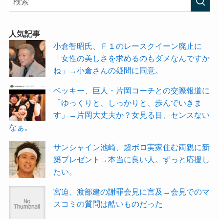
人気記事
小倉智昭氏、Ｆ１のレースクイーン廃止に
「女性の美しさを求めるのもダメなんですか
ね」→小倉さんの疑問に同意。
ベッキー、巨人・片岡コーチとの交際報道に
「ゆっくりと、しっかりと、歩んでいきま
す」→片岡大丈夫か？女見る目、センスない
なぁ。
サンシャイン池崎、超ボロ実家住む両親に新
築プレゼント→本当に良い人。ずっと応援し
たい。
宮迫、渡部建の謝罪会見に言及→会見でのマ
スコミの質問は酷いものだった