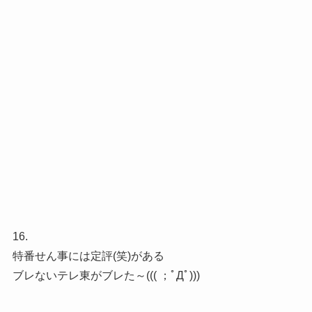
16.
特番せん事には定評(笑)がある
ブレないテレ東がブレた～((( ；ﾟДﾟ)))