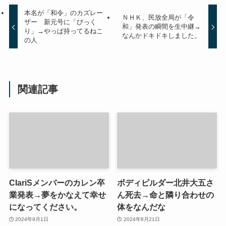
本名が「和令」のカズレー
ＮＨＫ、民放全局が「令
ザー 新元号に「びっく
和」発表の瞬間を生中継→
り」→やっぱ持ってるねこ
なんかドキドキしました。
の人
関連記事
ClariSメンバーのカレン卒
ボディビルダー北井大五さ
業発表→夢をかなえて幸せ
ん死去→命と隣り合わせの
になってください。
体をなんだな
2024年9月1日
2024年8月21日