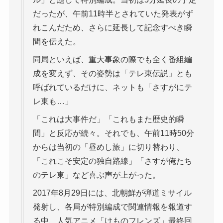
だったが、午前11時半とされていた発表がず
れこんだため、さらに延長して記念すべき瞬
間を伝えた。
同局といえば、重大事象の際でも全く番組編
成を変えず、その姿勢は「テレ東伝説」とも
呼ばれているだけに、ネットも「さすがにテ
レ東も…」
「これは大事件だ」「これもまた歴史的瞬
間」と反応が続々。それでも、午前11時50分
からは当初の「昼めし旅」に切り替わり、
「これこそ安定の独自路線」「さすが俺たち
のテレ東」など喜ぶ声が上がった。
2017年8月29日には、北朝鮮が弾道ミサイル
発射し、各局が特別編成で関連情報を報道す
る中、人気アニメ「けものフレンズ」最終回