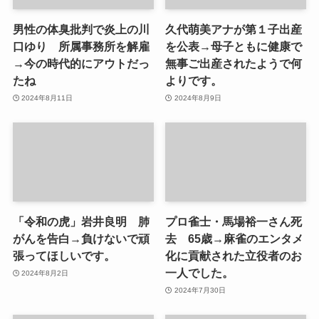
男性の体臭批判で炎上の川
久代萌美アナが第１子出産
口ゆり 所属事務所を解雇
を公表→母子ともに健康で
→今の時代的にアウトだっ
無事ご出産されたようで何
たね
よりです。
2024年8月11日
2024年8月9日
「令和の虎」岩井良明 肺
プロ雀士・馬場裕一さん死
がんを告白→負けないで頑
去 65歳→麻雀のエンタメ
張ってほしいです。
化に貢献された立役者のお
一人でした。
2024年8月2日
2024年7月30日