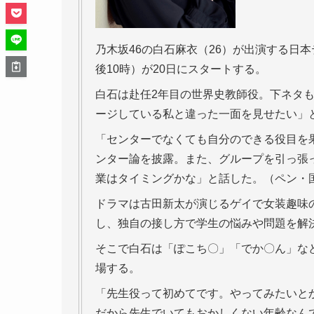
乃木坂46の白石麻衣（26）が出演する日
後10時）が20日にスタートする。
白石は赴任2年目の世界史教師役。下ネタ
ージしている私と違った一面を見せたい」と
「センターでなくても自分のできる役目を
ンター論を披露。また、グループを引っ張
業はタイミングかな」と話した。（ペン・
ドラマは古田新太が演じるゲイで女装趣味
し、独自の接し方で学生の悩みや問題を解
そこで白石は「ぽこち〇」「でか〇ん」な
場する。
「先生役って初めてです。やってみたいと
だから先生でいてもおかしくない年齢なん