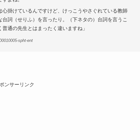
は心掛けているんですけど、けっこうやさぐれている教師
な台詞（せりふ）を言ったり。（下ネタの）台詞を言うこ
く普通の先生とはまったく違いますね」
00010005-spht-ent
ポンサーリンク