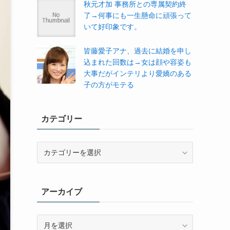
秋元才加 事務所との専属契約終
了→何事にも一生懸命に頑張って
いて好印象です。
皆藤愛子アナ、過去に結婚を申し
込まれた回数は→女は顔や容姿も
大事だがインテリより愛嬌のある
子の方がモテる
カテゴリー
カ
テ
ゴ
リ
アーカイブ
ー
ア