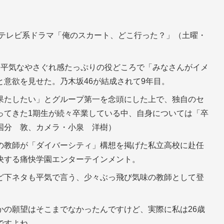
本テレビ系ドラマ「俺のスカート、どこ行った？」（土曜・
も平気なやさぐれ感たっぷりの役どころで「みなさんがイメ
意欲を見せた。乃木坂46が結成されて9年目。
果たしたい」とグループ第一を念頭にした上で、独自のセ
ってきた1期生が続々卒業している中、自身については「卒
国分 敦、カメラ・小泉 洋樹）
の教師が「ダイバーシティ」構想を掲げた私立高校に赴任
決する痛快学園エンターテインメント。
ど下ネタも平気で言う、少々ぶっ飛び気味の教師として登
かの願望はそこまでなかったんですけど、実際に私は26歳
ですよね。