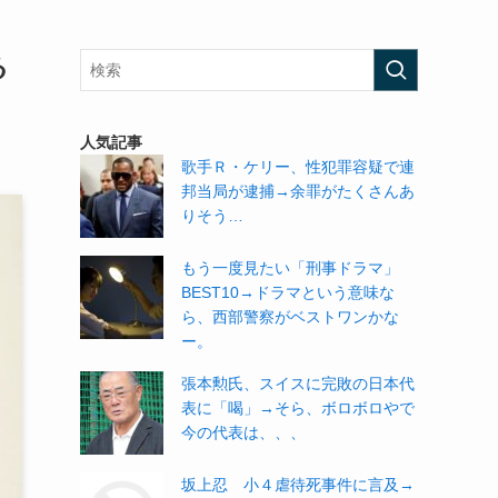
る
人気記事
歌手Ｒ・ケリー、性犯罪容疑で連
邦当局が逮捕→余罪がたくさんあ
りそう…
もう一度見たい「刑事ドラマ」
BEST10→ドラマという意味な
ら、西部警察がベストワンかな
ー。
張本勲氏、スイスに完敗の日本代
表に「喝」→そら、ボロボロやで
今の代表は、、、
坂上忍 小４虐待死事件に言及→