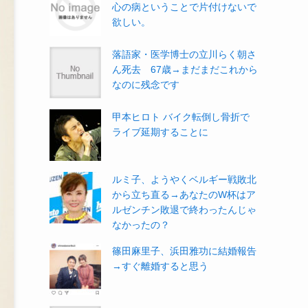
心の病ということで片付けないで
欲しい。
落語家・医学博士の立川らく朝さ
ん死去 67歳→まだまだこれから
なのに残念です
甲本ヒロト バイク転倒し骨折で
ライブ延期することに
ルミ子、ようやくベルギー戦敗北
から立ち直る→あなたのW杯はア
ルゼンチン敗退で終わったんじゃ
なかったの？
篠田麻里子、浜田雅功に結婚報告
→すぐ離婚すると思う