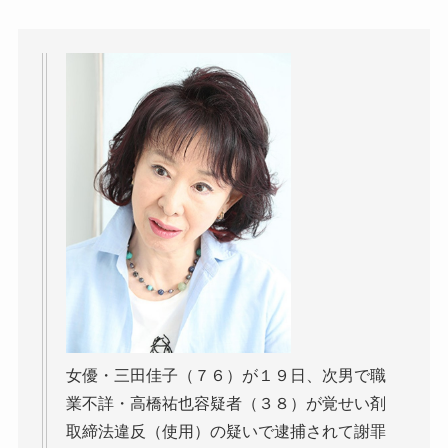
女優・三田佳子（７６）が１９日、次男で職
業不詳・高橋祐也容疑者（３８）が覚せい剤
取締法違反（使用）の疑いで逮捕されて謝罪