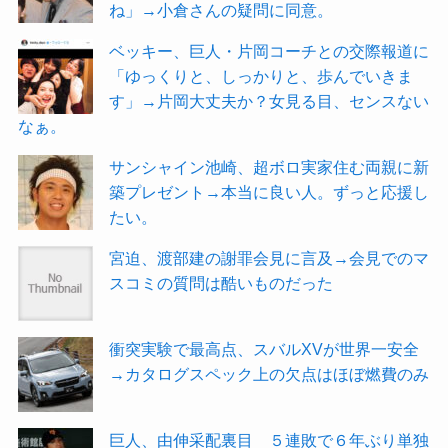
ね」→小倉さんの疑問に同意。
ベッキー、巨人・片岡コーチとの交際報道に
「ゆっくりと、しっかりと、歩んでいきま
す」→片岡大丈夫か？女見る目、センスない
なぁ。
サンシャイン池崎、超ボロ実家住む両親に新
築プレゼント→本当に良い人。ずっと応援し
たい。
宮迫、渡部建の謝罪会見に言及→会見でのマ
スコミの質問は酷いものだった
衝突実験で最高点、スバルXVが世界一安全
→カタログスペック上の欠点はほぼ燃費のみ
巨人、由伸采配裏目 ５連敗で６年ぶり単独