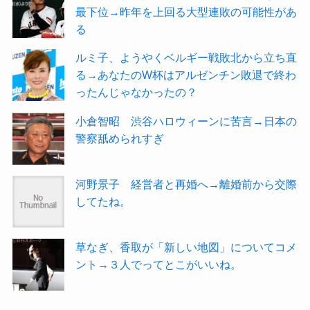
最下位→昨年を上回る大型連敗の可能性があ
る
ルミ子、ようやくベルギー戦敗北から立ち直
る→あなたのW杯はアルゼンチン敗退で終わ
ったんじゃなかったの？
小倉智昭 渋谷ハロウィーンに苦言→日本の
警察舐められすぎ
河野景子 経営者と再婚へ→離婚前から交際
してたね。
草なぎ、香取が「新しい地図」についてコメ
ント→３人でってとこがいいね。