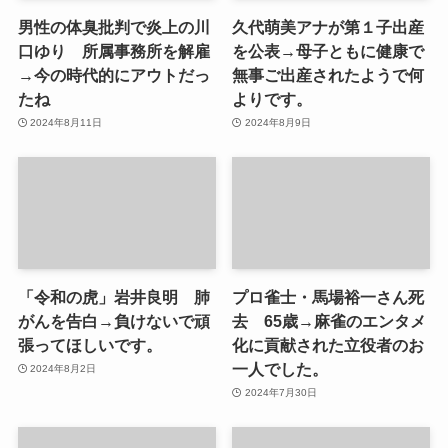
男性の体臭批判で炎上の川
久代萌美アナが第１子出産
口ゆり 所属事務所を解雇
を公表→母子ともに健康で
→今の時代的にアウトだっ
無事ご出産されたようで何
たね
よりです。
2024年8月11日
2024年8月9日
「令和の虎」岩井良明 肺
プロ雀士・馬場裕一さん死
がんを告白→負けないで頑
去 65歳→麻雀のエンタメ
張ってほしいです。
化に貢献された立役者のお
一人でした。
2024年8月2日
2024年7月30日