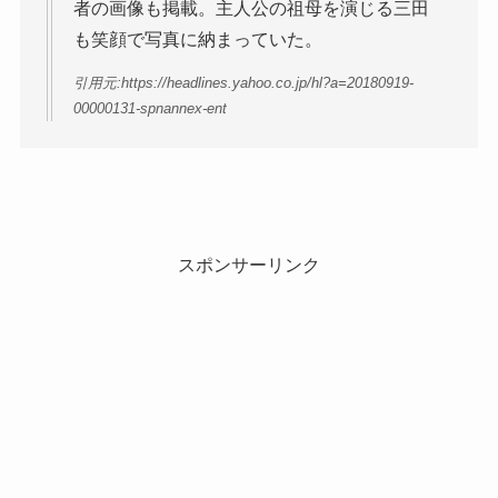
者の画像も掲載。主人公の祖母を演じる三田
も笑顔で写真に納まっていた。
引用元:https://headlines.yahoo.co.jp/hl?a=20180919-
00000131-spnannex-ent
スポンサーリンク