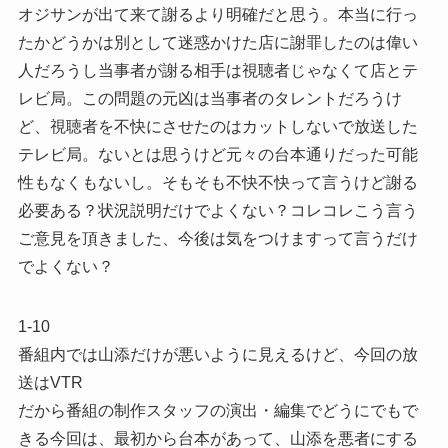
オジサンが出て来て謝るより明確だと思う。本当に行っ
たかどうかは別として迷惑かけた店に謝罪したのは偉い
人だろうし当事者が謝る相手は視聴者じゃなくて店とテ
レビ局。この問題の元凶は当事者のタレントだろうけ
ど、視聴者を不快にさせたのはカットしないで放送した
テレビ局。ないとは思うけど元々の台本通りだった可能
性もなくもないし。そもそも不快不快って言うけど謝る
必要ある？状況説明だけでよくない？コレコレこう言う
ご意見を頂きました、今後は気をつけますって言うだけ
でよくない？
1-10
番組内では山添だけが悪いように見えるけど、今回の放
送はVTR
だから番組の制作スタッフの演出・編集でどうにでもで
きる今回は、最初から台本があって、山添を悪者にする