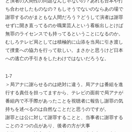
ど演者の人間性の問題なんじゃないの？あれも台本や打
ち合わせしたものなの？もしそうでないのならあの場で
謝罪するのがまともな人間だろう？どうして演者は謝罪
せずに開き直ってるのか職業芸人という看板出しとけば
無罪のライセンスでも持ってるということになるのか。
むしろテレビ局としては積極的に山添を当局に引き渡し
て捜査への協力を行って欲しい。まさかと思うけど日本
への逃亡の手引きをしたわけではないだろうな。
1-7
＞局アナに謝らせるのは絶対に違う。局アナは番組を進
行する責任を担ってますから、テレビの面前で局アナが
番組内で不手際があったことを視聴者に報告し謝罪の気
持ちを述べるのは自然なことだと思うのですが。
謝罪とは公に対して謝罪することと、当事者に謝罪する
ことの２つの点があり、後者の方が大事