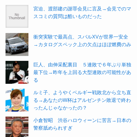
宮迫、渡部建の謝罪会見に言及→会見でのマ
スコミの質問は酷いものだった
衝突実験で最高点、スバルXVが世界一安全
→カタログスペック上の欠点はほぼ燃費のみ
巨人、由伸采配裏目 ５連敗で６年ぶり単独
最下位→昨年を上回る大型連敗の可能性があ
る
ルミ子、ようやくベルギー戦敗北から立ち直
る→あなたのW杯はアルゼンチン敗退で終わ
ったんじゃなかったの？
小倉智昭 渋谷ハロウィーンに苦言→日本の
警察舐められすぎ