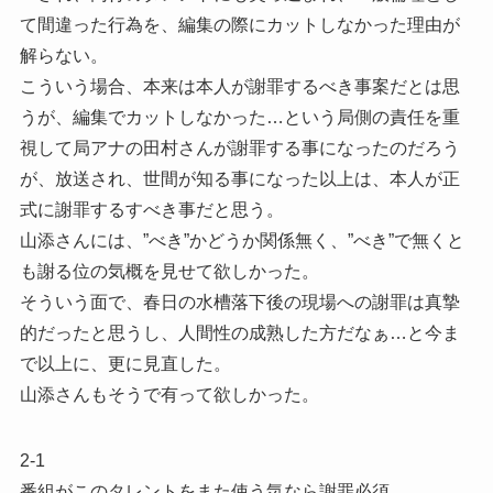
て間違った行為を、編集の際にカットしなかった理由が
解らない。
こういう場合、本来は本人が謝罪するべき事案だとは思
うが、編集でカットしなかった…という局側の責任を重
視して局アナの田村さんが謝罪する事になったのだろう
が、放送され、世間が知る事になった以上は、本人が正
式に謝罪するすべき事だと思う。
山添さんには、”べき”かどうか関係無く、”べき”で無くと
も謝る位の気概を見せて欲しかった。
そういう面で、春日の水槽落下後の現場への謝罪は真摯
的だったと思うし、人間性の成熟した方だなぁ…と今ま
で以上に、更に見直した。
山添さんもそうで有って欲しかった。
2-1
番組がこのタレントをまた使う気なら謝罪必須