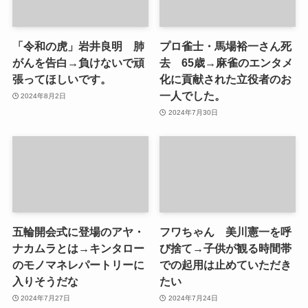
「令和の虎」岩井良明 肺
プロ雀士・馬場裕一さん死
がんを告白→負けないで頑
去 65歳→麻雀のエンタメ
張ってほしいです。
化に貢献された立役者のお
一人でした。
2024年8月2日
2024年7月30日
五輪開会式に登場のアヤ・
フワちゃん 美川憲一を呼
ナカムラとは→キンタロー
び捨て→子供が観る時間帯
のモノマネレパートリーに
での起用は止めていただき
入りそうだな
たい
2024年7月27日
2024年7月24日