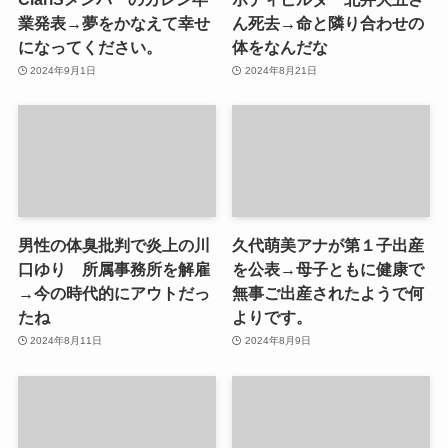
業発表→夢をかなえて幸せ
ん死去→命と隣り合わせの
になってください。
体をなんだな
2024年9月1日
2024年8月21日
男性の体臭批判で炎上の川
久代萌美アナが第１子出産
口ゆり 所属事務所を解雇
を公表→母子ともに健康で
→今の時代的にアウトだっ
無事ご出産されたようで何
たね
よりです。
2024年8月11日
2024年8月9日