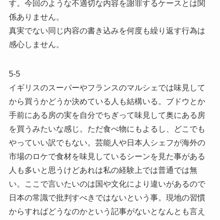
す。今回のような不適切な内容を謝罪するケースとは関
係ありません。
真実でない同じ内容の書き込みを何度も繰り返す行為は
感心しません。
5-5
イギリスのスーパーやフランスのマルシェでは味見して
から買うかどうか決めている人も結構いる。ブドウとか
手前にある房の実を自分でちぎって味見して奥にある房
を買うみたいな感じ。ただ食べ物にもよるし、どこでも
やっていい訳でもない。芸能人や日本人シェフが海外の
市場のロケで食材を味見しているシーンを見た事がある
人も多いと思うけどあれは私の経験上では普通では無
い。ここで言いたいのは国や文化により違いがあるので
日本の常識で批判すべきではないという事。現地の習慣
からすればどうなのかという記事がないとなんとも言え