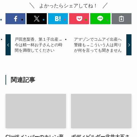
よかったらシェアしてね！
戸田恵梨香、第１子出産→
アマゾンでコムアイ出産へ
今は精一杯お子さんとの時
警鐘も→こういう人は周り
間を満喫してください
が何を言っても聞きません
関連記事
ClariSメンバーのカレン卒
ボディビルダー北井大五さ