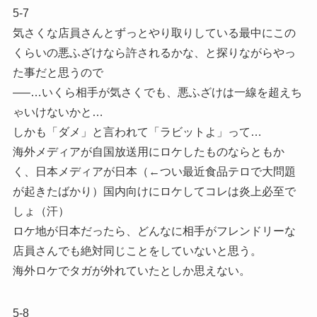
5-7
気さくな店員さんとずっとやり取りしている最中にこの
くらいの悪ふざけなら許されるかな、と探りながらやっ
た事だと思うので
—–…いくら相手が気さくでも、悪ふざけは一線を超えち
ゃいけないかと…
しかも「ダメ」と言われて「ラビットよ」って…
海外メディアが自国放送用にロケしたものならともか
く、日本メディアが日本（←つい最近食品テロで大問題
が起きたばかり）国内向けにロケしてコレは炎上必至で
しょ（汗）
ロケ地が日本だったら、どんなに相手がフレンドリーな
店員さんでも絶対同じことをしていないと思う。
海外ロケでタガが外れていたとしか思えない。
5-8