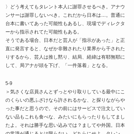
〉どう考えてもタレント本人に謝罪させるべき。アナウ
ンサーは謝罪しないべき。これだから日本は…。普通に
台本に書いてあった可能性もあるし、現場でディレクタ
ーから指示されてた可能性もある。
そうである場合、日本だと芸人が「指示があった」と正
直に発言すると、なぜか非難されたり業界から干された
りするから、芸人は推し黙り、結局、経緯は有耶無耶に
して、局アナが頭を下げ、「一件落着」となる。
5-9
＞気さくな店員さんとずっとやり取りしている最中にこ
のくらいの悪ふざけなら許されるかな、と探りながらや
った事だと思うので。その前にはサービスで注文してい
ない品もこれも食べな、みたいにもらったりもしてまし
たよ。それは勝手な思い込みでは？ましてや外国。日本
の常識が通じるとは限らない。どちらにせよ、タレン