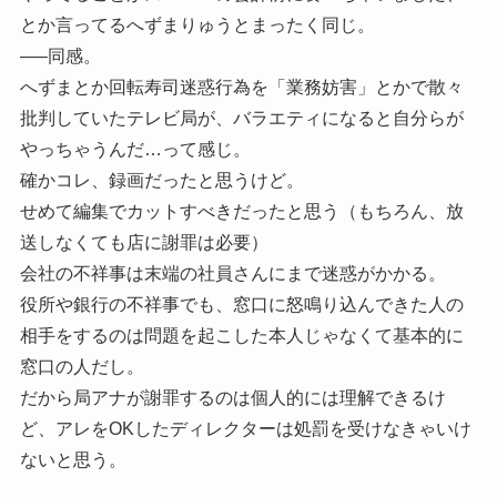
とか言ってるへずまりゅうとまったく同じ。
—–同感。
へずまとか回転寿司迷惑行為を「業務妨害」とかで散々
批判していたテレビ局が、バラエティになると自分らが
やっちゃうんだ…って感じ。
確かコレ、録画だったと思うけど。
せめて編集でカットすべきだったと思う（もちろん、放
送しなくても店に謝罪は必要）
会社の不祥事は末端の社員さんにまで迷惑がかかる。
役所や銀行の不祥事でも、窓口に怒鳴り込んできた人の
相手をするのは問題を起こした本人じゃなくて基本的に
窓口の人だし。
だから局アナが謝罪するのは個人的には理解できるけ
ど、アレをOKしたディレクターは処罰を受けなきゃいけ
ないと思う。