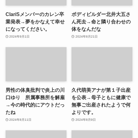
ClariSメンバーのカレン卒
ボディビルダー北井大五さ
業発表→夢をかなえて幸せ
ん死去→命と隣り合わせの
になってください。
体をなんだな
2024年9月1日
2024年8月21日
男性の体臭批判で炎上の川
久代萌美アナが第１子出産
口ゆり 所属事務所を解雇
を公表→母子ともに健康で
→今の時代的にアウトだっ
無事ご出産されたようで何
たね
よりです。
2024年8月11日
2024年8月9日