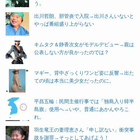
う。
出川哲朗、胆管炎で入院→出川さんいないと
やっぱ番組盛り上がらない
キムタク＆静香次女がモデルデビュー→親は
公表しない方が良かったのでは？
マギー、背中ざっくりワンピ姿に反響→出た
ての頃は本当に美少女だったのに。
平昌五輪：民間主催行事では「独島入り韓半
島旗」使用へ→いや、普通にあかんやろこ
れ。
羽生竜王の妻理恵さん「申し訳ない」衝突事
故を謝罪→そっとしてあげよう！