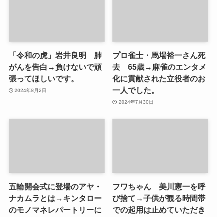
「令和の虎」岩井良明 肺
プロ雀士・馬場裕一さん死
がんを告白→負けないで頑
去 65歳→麻雀のエンタメ
張ってほしいです。
化に貢献された立役者のお
一人でした。
2024年8月2日
2024年7月30日
五輪開会式に登場のアヤ・
フワちゃん 美川憲一を呼
ナカムラとは→キンタロー
び捨て→子供が観る時間帯
のモノマネレパートリーに
での起用は止めていただき