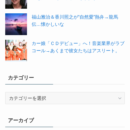
福山雅治＆香川照之が“自然愛”熱弁→龍馬
伝…懐かしいな
カー娘「ＣＤデビュー」へ！音楽業界がラブ
コール→あくまで彼女たちはアスリート。
カテゴリー
カ
テ
ゴ
リ
アーカイブ
ー