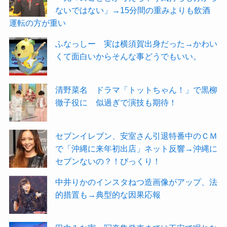
ないではない」→15分間の重みよりも飲酒
運転の方が重い
ふなっしー 実は横須賀出身だった→かわい
くて面白いからそんな事どうでもいい。
清野菜名 ドラマ「トットちゃん！」で黒柳
徹子役に 似過ぎで演技も期待！
セブンイレブン、安室さん引退特番中のＣＭ
で「沖縄に来年初出店」ネット反響→沖縄に
セブンないの？！びっくり！
中井りかのインスタねつ造画像がアップ、法
的措置も→典型的な因果応報