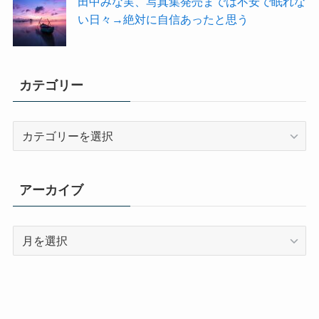
田中みな実、写真集発売までは不安で眠れな
い日々→絶対に自信あったと思う
カテゴリー
カ
テ
ゴ
リ
アーカイブ
ー
ア
ー
カ
イ
ブ