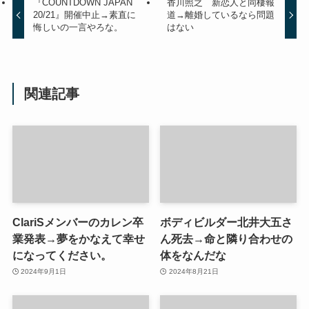
『COUNTDOWN JAPAN
香川照之 新恋人と同棲報
20/21』開催中止→素直に
道→離婚しているなら問題
悔しいの一言やろな。
はない
関連記事
ClariSメンバーのカレン卒
ボディビルダー北井大五さ
業発表→夢をかなえて幸せ
ん死去→命と隣り合わせの
になってください。
体をなんだな
2024年9月1日
2024年8月21日