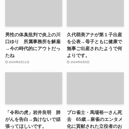
男性の体臭批判で炎上の川
久代萌美アナが第１子出産
口ゆり 所属事務所を解雇
を公表→母子ともに健康で
→今の時代的にアウトだっ
無事ご出産されたようで何
たね
よりです。
2024年8月11日
2024年8月9日
「令和の虎」岩井良明 肺
プロ雀士・馬場裕一さん死
がんを告白→負けないで頑
去 65歳→麻雀のエンタメ
張ってほしいです。
化に貢献された立役者のお