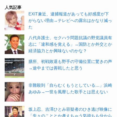
人気記事
EXIT兼近、逮捕報道があっても好感度が下
がらない理由→テレビへの露出はかなり減っ
た
八代弁護士、セクハラ問題抗議の野党議員有
志に「違和感を覚える」→国防とか外交とか
経済協力とか興味ないのかな？
膳所、初戦敗退も野手の守備位置に驚きの声
→途中までは善戦したと思う
非難殺到「自らむくもうとしている…」浜崎
あゆみ→一世を風靡した歌手とは思えない
坂上忍、吉澤ひとみ容疑者のひき逃げ映像に
「先々のこととか考えちゃう気持ちも分から