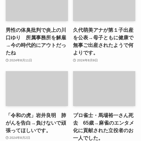
男性の体臭批判で炎上の川
久代萌美アナが第１子出産
口ゆり 所属事務所を解雇
を公表→母子ともに健康で
→今の時代的にアウトだっ
無事ご出産されたようで何
たね
よりです。
2024年8月11日
2024年8月9日
「令和の虎」岩井良明 肺
プロ雀士・馬場裕一さん死
がんを告白→負けないで頑
去 65歳→麻雀のエンタメ
張ってほしいです。
化に貢献された立役者のお
一人でした。
2024年8月2日