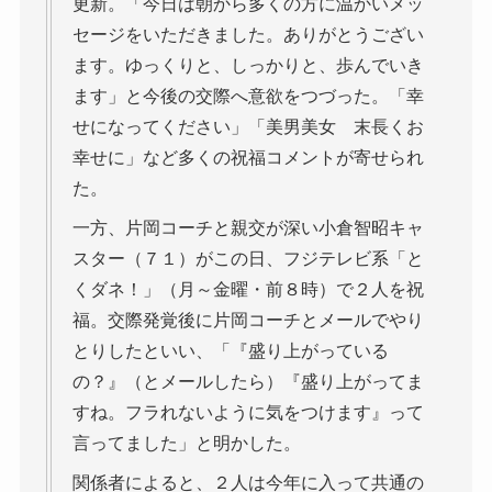
更新。「今日は朝から多くの方に温かいメッ
セージをいただきました。ありがとうござい
ます。ゆっくりと、しっかりと、歩んでいき
ます」と今後の交際へ意欲をつづった。「幸
せになってください」「美男美女 末長くお
幸せに」など多くの祝福コメントが寄せられ
た。
一方、片岡コーチと親交が深い小倉智昭キャ
スター（７１）がこの日、フジテレビ系「と
くダネ！」（月～金曜・前８時）で２人を祝
福。交際発覚後に片岡コーチとメールでやり
とりしたといい、「『盛り上がっている
の？』（とメールしたら）『盛り上がってま
すね。フラれないように気をつけます』って
言ってました」と明かした。
関係者によると、２人は今年に入って共通の