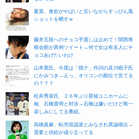
夏菜、食欲がやばいと言いながらすっぴん風
ショットを晒すｗ
藤井五段へのチョコ手渡しは止めて！関西将
棋会館が異例ツイート→何で女は有名人にチ
ョコあげたいわけ
山本寛氏、今度は「残テ」作詞の及川眠子氏
にかみつき→えっ、オリコンの順位で見てる
の？？？
松井秀喜氏 ２６年ぶり星稜ユニホームに
袖、石橋貴明と対決→石橋は嫌いだけど唯一
楽しみにしてる番組。
高橋真麻、転売容認派とみなされ異論噴出→
需要と供給が成り立ってる