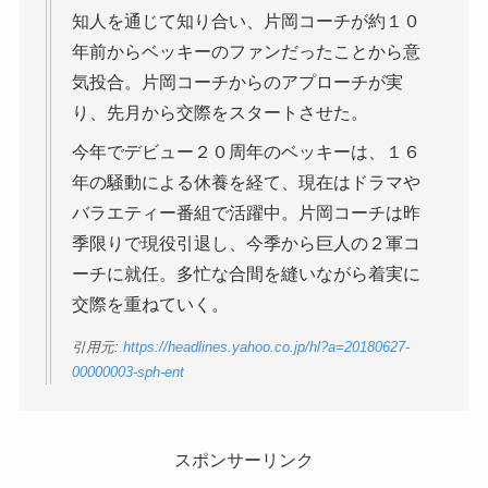
知人を通じて知り合い、片岡コーチが約１０
年前からベッキーのファンだったことから意
気投合。片岡コーチからのアプローチが実
り、先月から交際をスタートさせた。
今年でデビュー２０周年のベッキーは、１６
年の騒動による休養を経て、現在はドラマや
バラエティー番組で活躍中。片岡コーチは昨
季限りで現役引退し、今季から巨人の２軍コ
ーチに就任。多忙な合間を縫いながら着実に
交際を重ねていく。
引用元:
https://headlines.yahoo.co.jp/hl?a=20180627-
00000003-sph-ent
スポンサーリンク