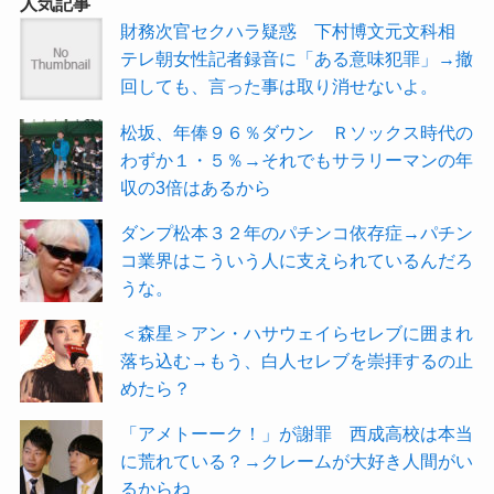
人気記事
財務次官セクハラ疑惑 下村博文元文科相
テレ朝女性記者録音に「ある意味犯罪」→撤
回しても、言った事は取り消せないよ。
松坂、年俸９６％ダウン Ｒソックス時代の
わずか１・５％→それでもサラリーマンの年
収の3倍はあるから
ダンプ松本３２年のパチンコ依存症→パチン
コ業界はこういう人に支えられているんだろ
うな。
＜森星＞アン・ハサウェイらセレブに囲まれ
落ち込む→もう、白人セレブを崇拝するの止
めたら？
「アメトーーク！」が謝罪 西成高校は本当
に荒れている？→クレームが大好き人間がい
るからね