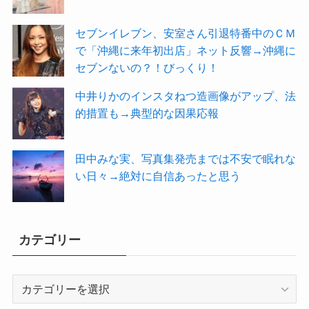
セブンイレブン、安室さん引退特番中のＣＭ
で「沖縄に来年初出店」ネット反響→沖縄に
セブンないの？！びっくり！
中井りかのインスタねつ造画像がアップ、法
的措置も→典型的な因果応報
田中みな実、写真集発売までは不安で眠れな
い日々→絶対に自信あったと思う
カテゴリー
カ
テ