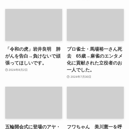
「令和の虎」岩井良明 肺
プロ雀士・馬場裕一さん死
がんを告白→負けないで頑
去 65歳→麻雀のエンタメ
張ってほしいです。
化に貢献された立役者のお
一人でした。
2024年8月2日
2024年7月30日
五輪開会式に登場のアヤ・
フワちゃん 美川憲一を呼