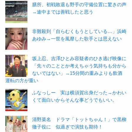
膳所、初戦敗退も野手の守備位置に驚きの声
→途中までは善戦したと思う
非難殺到「自らむくもうとしている…」浜崎
あゆみ→一世を風靡した歌手とは思えない
坂上忍、吉澤ひとみ容疑者のひき逃げ映像に
「先々のこととか考えちゃう気持ちも分から
ないではない」→15分間の重みよりも飲酒
運転の方が重い
ふなっしー 実は横須賀出身だった→かわい
くて面白いからそんな事どうでもいい。
清野菜名 ドラマ「トットちゃん！」で黒柳
徹子役に 似過ぎで演技も期待！