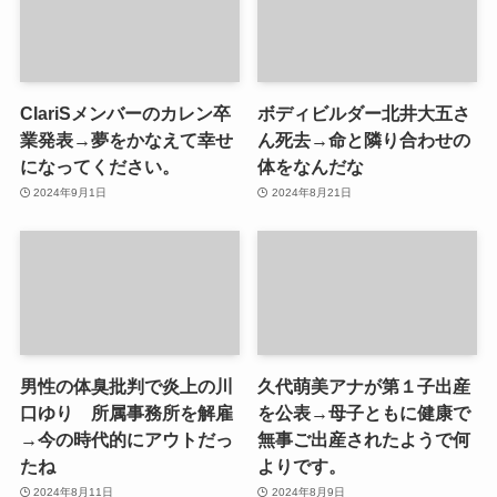
ClariSメンバーのカレン卒
ボディビルダー北井大五さ
業発表→夢をかなえて幸せ
ん死去→命と隣り合わせの
になってください。
体をなんだな
2024年9月1日
2024年8月21日
男性の体臭批判で炎上の川
久代萌美アナが第１子出産
口ゆり 所属事務所を解雇
を公表→母子ともに健康で
→今の時代的にアウトだっ
無事ご出産されたようで何
たね
よりです。
2024年8月11日
2024年8月9日