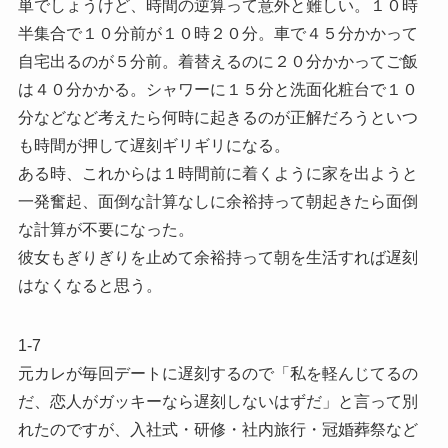
単でしょうけど、時間の逆算って意外と難しい。１０時
半集合で１０分前が１０時２０分。車で４５分かかって
自宅出るのが５分前。着替えるのに２０分かかってご飯
は４０分かかる。シャワーに１５分と洗面化粧台で１０
分などなど考えたら何時に起きるのが正解だろうといつ
も時間が押して遅刻ギリギリになる。
ある時、これからは１時間前に着くように家を出ようと
一発奮起、面倒な計算なしに余裕持って朝起きたら面倒
な計算が不要になった。
彼女もぎりぎりを止めて余裕持って朝を生活すれば遅刻
はなくなると思う。
1-7
元カレが毎回デートに遅刻するので「私を軽んじてるの
だ、恋人がガッキーなら遅刻しないはずだ」と言って別
れたのですが、入社式・研修・社内旅行・冠婚葬祭など