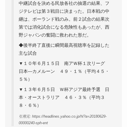
中継試合を決める民放各社の抽選の結果、フ
ジテレビは第３戦目に決まった。日本戦の中
継は、ポーランド戦のみ。前２試合の結果次
第では消化試合になる危険性もあったが、西
野ジャパンの奮闘に救われた形だ。
◆後半終了直後に瞬間最高視聴率を記録した
主な試合
▼１０年６月１５日 南アＷ杯１次リーグ
日本―カメルーン ４９・１％（平均４５・
５％）
▼１３年６月５日 Ｗ杯アジア最終予選 日
本・オーストラリア ４６・３％（平均３
８・６％）
引用元: https://headlines.yahoo.co.jp/hl?a=20180629-
00000240-sph-ent