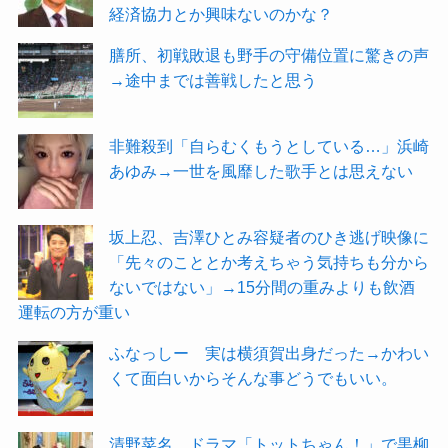
経済協力とか興味ないのかな？
膳所、初戦敗退も野手の守備位置に驚きの声
→途中までは善戦したと思う
非難殺到「自らむくもうとしている…」浜崎
あゆみ→一世を風靡した歌手とは思えない
坂上忍、吉澤ひとみ容疑者のひき逃げ映像に
「先々のこととか考えちゃう気持ちも分から
ないではない」→15分間の重みよりも飲酒
運転の方が重い
ふなっしー 実は横須賀出身だった→かわい
くて面白いからそんな事どうでもいい。
清野菜名 ドラマ「トットちゃん！」で黒柳