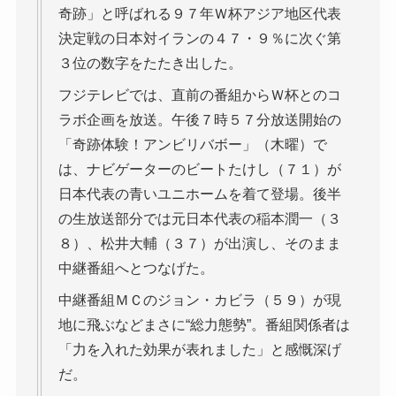
奇跡」と呼ばれる９７年Ｗ杯アジア地区代表
決定戦の日本対イランの４７・９％に次ぐ第
３位の数字をたたき出した。
フジテレビでは、直前の番組からＷ杯とのコ
ラボ企画を放送。午後７時５７分放送開始の
「奇跡体験！アンビリバボー」（木曜）で
は、ナビゲーターのビートたけし（７１）が
日本代表の青いユニホームを着て登場。後半
の生放送部分では元日本代表の稲本潤一（３
８）、松井大輔（３７）が出演し、そのまま
中継番組へとつなげた。
中継番組ＭＣのジョン・カビラ（５９）が現
地に飛ぶなどまさに“総力態勢”。番組関係者は
「力を入れた効果が表れました」と感慨深げ
だ。