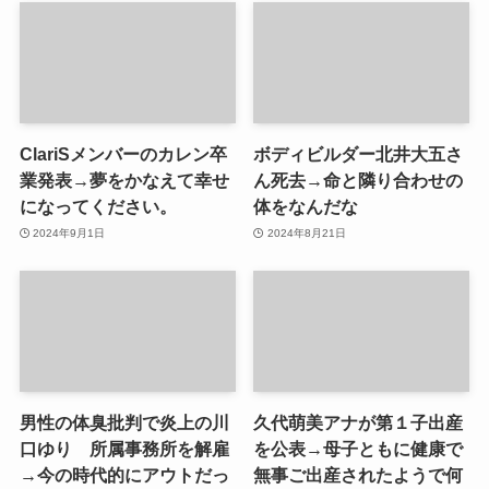
ClariSメンバーのカレン卒
ボディビルダー北井大五さ
業発表→夢をかなえて幸せ
ん死去→命と隣り合わせの
になってください。
体をなんだな
2024年9月1日
2024年8月21日
男性の体臭批判で炎上の川
久代萌美アナが第１子出産
口ゆり 所属事務所を解雇
を公表→母子ともに健康で
→今の時代的にアウトだっ
無事ご出産されたようで何