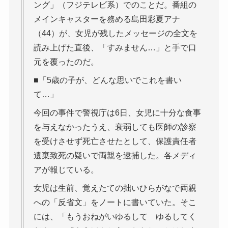
ング」（フジテレビ系）でのことだ。番組の
メインキャスターを務める島田彩夏アナ
（44）が、女児が残したメッセージの全文を
読み上げた直後、「すみません…」と手で口
元を覆ったのだ。
■「5歳の子が、どんな思いでこれを書い
て…」
今回の事件で警視庁は6日、女児に十分な食事
を与えなかったうえ、衰弱しても医師の診察
を受けさせず死亡させたとして、保護責任者
遺棄致死の疑いで両親を逮捕した。各メディ
アが報じている。
女児は生前、覚えたての拙いひらがなで両親
への「反省文」をノートに書いていた。そこ
には、「もうおねがいゆるして ゆるしてく