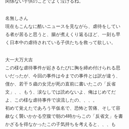
関係ない子供のことでよく泣けるね。
名無しさん
現在もこんなに酷いニュースを見ながら、虐待をしてい
る者が居ると思うと、腸が煮えくり返るほど、一刻も早
く日本中の虐待されている子供たちを救って欲しい。
大一大万大吉
この様な虐待事件が起きるたびに胸を締め付けられる思
いだったが、今回の事件は今までの事件とは訳が違う、
僅か、若干５歳の女児が死の直前に書いたこの「反省
文」、、もう、涙なしでは読めないよ、俺はじめてだ
よ、この様な虐待事件で涙流したの、、、。
初めて覚えたであろう平仮名で、恐怖と苦痛、そして容
赦なく襲いかかる空腹で朝の4時からこの「反省文」を書
かざるを得なかったこの子気持ちを考えると、、、も