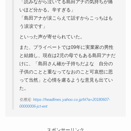
「読みながら泣いてる島田アナの気持ちが痛
いほど分かる。辛すぎる」
「島田アナが涙こらえて話すからこっちはも
う涙涙です」
といった声が寄せられていた。
また、プライベートでは09年に実業家の男性
と結婚し、現在は2児の母でもある島田アナだ
けに、「島田さん確か子持ちだよな 自分の
子供のことと重なってなおのこと可哀想に思
って当然」と心情を慮るような意見も出てい
た。
引用元:
https://headlines.yahoo.co.jp/hl?a=20180607-
00000006-jct-ent
スポンサーリンク