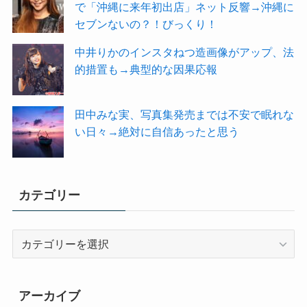
で「沖縄に来年初出店」ネット反響→沖縄に
セブンないの？！びっくり！
中井りかのインスタねつ造画像がアップ、法
的措置も→典型的な因果応報
田中みな実、写真集発売までは不安で眠れな
い日々→絶対に自信あったと思う
カテゴリー
カ
テ
ゴ
リ
アーカイブ
ー