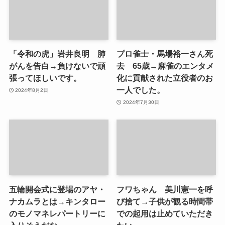
「令和の虎」岩井良明 肺
プロ雀士・馬場裕一さん死
がんを告白→負けないで頑
去 65歳→麻雀のエンタメ
張ってほしいです。
化に貢献された立役者のお
一人でした。
2024年8月2日
2024年7月30日
五輪開会式に登場のアヤ・
フワちゃん 美川憲一を呼
ナカムラとは→キンタロー
び捨て→子供が観る時間帯
のモノマネレパートリーに
での起用は止めていただき