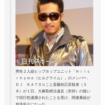
男性２人組ヒップホップユニット「Ｈｉｌｃ
ｒｈｙｍｅ（ヒルクライム）」のメンバー、
ＤＪ ＫＡＴＳＵこと斎藤桂広容疑者（３
８）が１日、大麻取締法違反（所持）の疑い
で現行犯逮捕されたことを受け、関連番組が
放送中止になった。