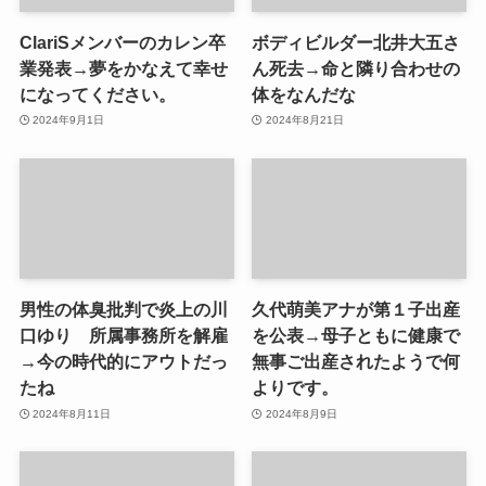
ClariSメンバーのカレン卒
ボディビルダー北井大五さ
業発表→夢をかなえて幸せ
ん死去→命と隣り合わせの
になってください。
体をなんだな
2024年9月1日
2024年8月21日
男性の体臭批判で炎上の川
久代萌美アナが第１子出産
口ゆり 所属事務所を解雇
を公表→母子ともに健康で
→今の時代的にアウトだっ
無事ご出産されたようで何
たね
よりです。
2024年8月11日
2024年8月9日