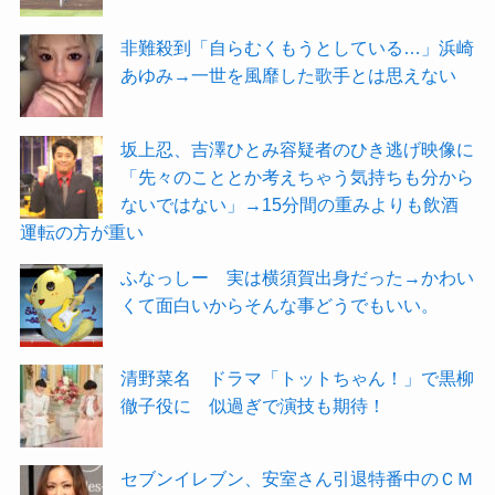
非難殺到「自らむくもうとしている…」浜崎
あゆみ→一世を風靡した歌手とは思えない
坂上忍、吉澤ひとみ容疑者のひき逃げ映像に
「先々のこととか考えちゃう気持ちも分から
ないではない」→15分間の重みよりも飲酒
運転の方が重い
ふなっしー 実は横須賀出身だった→かわい
くて面白いからそんな事どうでもいい。
清野菜名 ドラマ「トットちゃん！」で黒柳
徹子役に 似過ぎで演技も期待！
セブンイレブン、安室さん引退特番中のＣＭ