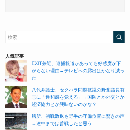
人気記事
EXIT兼近、逮捕報道があっても好感度が下
がらない理由→テレビへの露出はかなり減っ
た
八代弁護士、セクハラ問題抗議の野党議員有
志に「違和感を覚える」→国防とか外交とか
経済協力とか興味ないのかな？
膳所、初戦敗退も野手の守備位置に驚きの声
→途中までは善戦したと思う