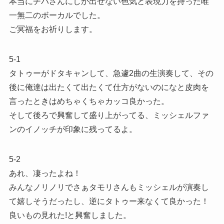
本当にチバさんにしか出せない色気と表現力を持った唯
一無二のボーカルでした。
ご冥福をお祈りします。
5-1
タトゥーがドタキャンして、急遽2曲の生演奏して、その
後に俺達は出たくて出たくて仕方がないのになと皮肉を
言ったときはめちゃくちゃカッコ良かった。
そして後ろで興奮して盛り上がってる、ミッシェルファ
ンのイノッチが印象に残ってるよ。
5-2
あれ、凄ったよね！
みんなノリノリでさぁタモリさんもミッシェルが演奏し
て嬉しそうだったし、逆にタトゥー来なくて良かった！
良いもの見れた!と興奮しました。