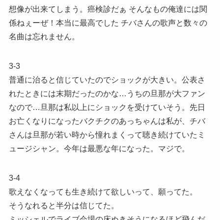
想像が出来てしまう。癌検診だぁ そんなもの俺達には関
係ねぇーぜ！本当に最高でした チバさんの歌声と数々の
名曲は忘れません。
3-3
普通に治ると信じていたのでショックが大きい。公表さ
れたときには末期だったのかな…うちの旦那が大ファン
なので…旦那は私以上にショックを受けていそう。先日
お亡くなりになったバクチクのあっちゃんは私が、チバ
さんは旦那が若い時から憧れまくって聴き続けていたミ
ュージシャン。今年は最悪な年になった。マジで。
3-4
歌えなくなっても生き続けて欲しいって、願ってた。
そうなれると半分は信じてた。
ミッシェルでライブ会場の床ぬきそうになるほど飛んだ