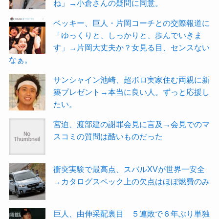
ね」→小倉さんの疑問に同意。
ベッキー、巨人・片岡コーチとの交際報道に
「ゆっくりと、しっかりと、歩んでいきま
す」→片岡大丈夫か？女見る目、センスない
なぁ。
サンシャイン池崎、超ボロ実家住む両親に新
築プレゼント→本当に良い人。ずっと応援し
たい。
宮迫、渡部建の謝罪会見に言及→会見でのマ
スコミの質問は酷いものだった
衝突実験で最高点、スバルXVが世界一安全
→カタログスペック上の欠点はほぼ燃費のみ
巨人、由伸采配裏目 ５連敗で６年ぶり単独