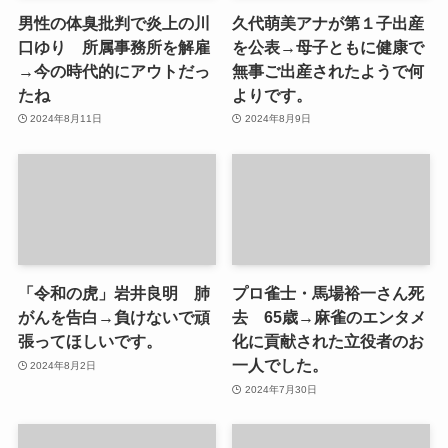
男性の体臭批判で炎上の川
久代萌美アナが第１子出産
口ゆり 所属事務所を解雇
を公表→母子ともに健康で
→今の時代的にアウトだっ
無事ご出産されたようで何
たね
よりです。
2024年8月11日
2024年8月9日
「令和の虎」岩井良明 肺
プロ雀士・馬場裕一さん死
がんを告白→負けないで頑
去 65歳→麻雀のエンタメ
張ってほしいです。
化に貢献された立役者のお
一人でした。
2024年8月2日
2024年7月30日