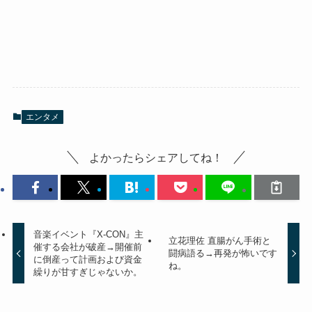
エンタメ
よかったらシェアしてね！
音楽イベント『X-CON』主
立花理佐 直腸がん手術と
催する会社が破産→開催前
闘病語る→再発が怖いです
に倒産って計画および資金
ね。
繰りが甘すぎじゃないか。