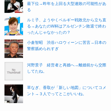
最下位→昨年を上回る大型連敗の可能性があ
る
ルミ子、ようやくベルギー戦敗北から立ち直
る→あなたのW杯はアルゼンチン敗退で終わ
ったんじゃなかったの？
小倉智昭 渋谷ハロウィーンに苦言→日本の
警察舐められすぎ
河野景子 経営者と再婚へ→離婚前から交際
してたね。
草なぎ、香取が「新しい地図」についてコメ
ント→３人でってとこがいいね。