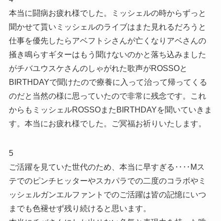
本当に闘病お疲れ様でした。ミッシェルの時からずっと
聞かせて貰いミッシェルのライブはまた見れるだろうと
仕事を優先したらアベフトシさんが亡くなりアベさんの
掻き鳴らすギターはもう聞けないのかと落ち込みました
がチバユウスケさんのしゃがれた歌声がROSSOと
BIRTHDAYで聞けたので療養に入って治って帰ってくる
のだと当然の様に思っていたので非常に残念です。これ
からもミッシェルROSSOまたBIRTHDAYを聞いていきま
す。本当にお疲れ様でした。ご冥福お祈りいたします。
5
ご活躍を見ていた世代のため、本当に早すぎる‥‥Mス
テでのピンチヒッターやスカパラでの二度のコラボやミ
ッシェルガンエルファントでのご活躍は皆の記憶にいつ
までも色褪せず残り続けると思います。