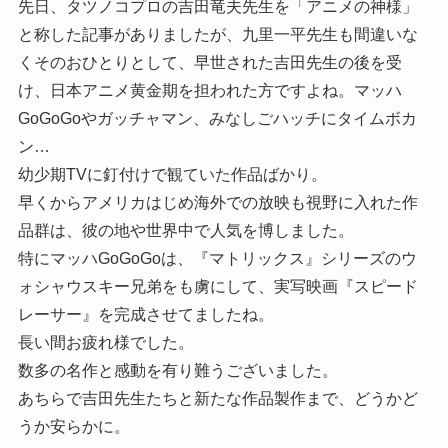
先日、タツノコプロの吉田竜夫先生を「アニメの神様」
と称した記事がありましたが、九里一平先生も間違いな
くそのおひとりとして、早世された吉田先生の後を受
け、日本アニメ黄金期を担われた方ですよね。マッハ
GoGoGoやガッチャマン、みなしごハッチにタイムボカ
ン…
幼少期TVに釘付けで観ていた作品ばかり。
早くからアメリカはじめ海外での放映も視野に入れた作
品群は、彼の地や世界中で人気を博しました。
特にマッハGoGoGoは、『マトリックス』シリーズのウ
ォシャウスキー兄弟をも虜にして、実写映画『スピード
レーサー』を完成させてましたね。
長い間お疲れ様でした。
数多の名作と感動を有り難うございました。
あちらで吉田先生たちと新たな作品製作まで、どうかど
うか安らかに。