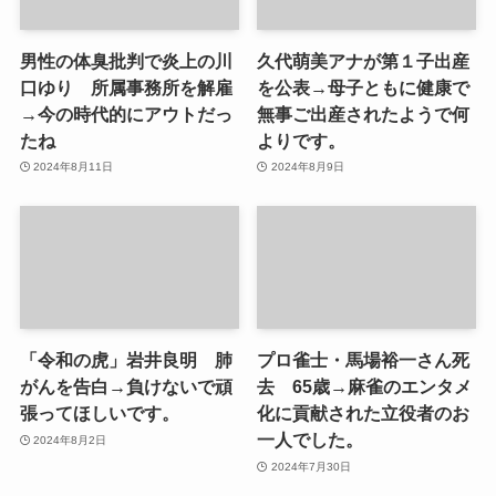
男性の体臭批判で炎上の川
久代萌美アナが第１子出産
口ゆり 所属事務所を解雇
を公表→母子ともに健康で
→今の時代的にアウトだっ
無事ご出産されたようで何
たね
よりです。
2024年8月11日
2024年8月9日
「令和の虎」岩井良明 肺
プロ雀士・馬場裕一さん死
がんを告白→負けないで頑
去 65歳→麻雀のエンタメ
張ってほしいです。
化に貢献された立役者のお
一人でした。
2024年8月2日
2024年7月30日