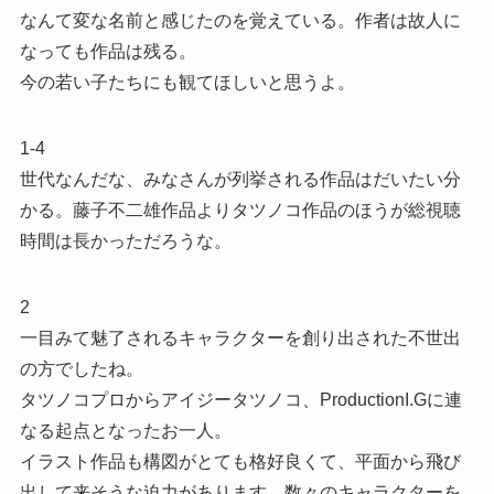
なんて変な名前と感じたのを覚えている。作者は故人に
なっても作品は残る。
今の若い子たちにも観てほしいと思うよ。
1-4
世代なんだな、みなさんが列挙される作品はだいたい分
かる。藤子不二雄作品よりタツノコ作品のほうが総視聴
時間は長かっただろうな。
2
一目みて魅了されるキャラクターを創り出された不世出
の方でしたね。
タツノコプロからアイジータツノコ、ProductionI.Gに連
なる起点となったお一人。
イラスト作品も構図がとても格好良くて、平面から飛び
出して来そうな迫力があります。数々のキャラクターを