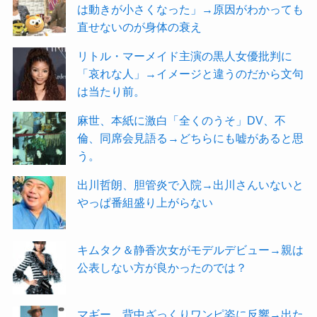
は動きが小さくなった」→原因がわかっても
直せないのが身体の衰え
リトル・マーメイド主演の黒人女優批判に
「哀れな人」→イメージと違うのだから文句
は当たり前。
麻世、本紙に激白「全くのうそ」DV、不
倫、同席会見語る→どちらにも嘘があると思
う。
出川哲朗、胆管炎で入院→出川さんいないと
やっぱ番組盛り上がらない
キムタク＆静香次女がモデルデビュー→親は
公表しない方が良かったのでは？
マギー、背中ざっくりワンピ姿に反響→出た