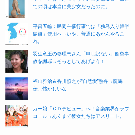
ての頃は本当に美少女だったのに。
平昌五輪：民間主催行事では「独島入り韓半
島旗」使用へ→いや、普通にあかんやろこ
れ。
羽生竜王の妻理恵さん「申し訳ない」衝突事
故を謝罪→そっとしてあげよう！
福山雅治＆香川照之が“自然愛”熱弁→龍馬
伝…懐かしいな
カー娘「ＣＤデビュー」へ！音楽業界がラブ
コール→あくまで彼女たちはアスリート。