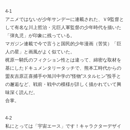
4-1
アニメではないが少年サンデーに連載された、Ｖ9監督と
して有名な川上哲治・元巨人軍監督の少年時代を描いた
「弾丸児」が印象に残っている。
マガジン連載で今で言うと国民的少年漫画（苦笑）「巨
人の星」と画風がよく似ていた。
梶原一騎氏のフィクション性とは違って、綿密な取材を
基にしたドキュメンタリータッチで、熊本工時代からの
盟友吉原正喜捕手や旭川中学の”怪物”スタルヒン”投手と
の邂逅など、戦前・戦中の模様が詳しく描かれていて興
味深く読んだ。
合掌。
4-2
私にとっては「宇宙エース」です！キャラクターデザイ