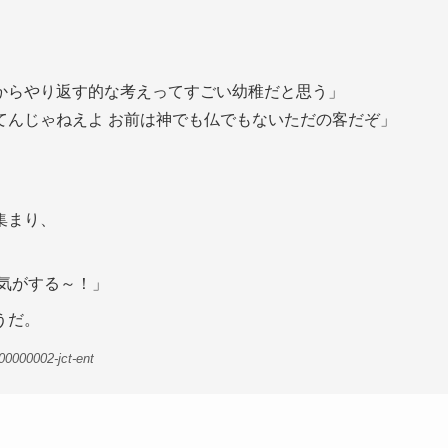
からやり返す的な考えってすごい幼稚だと思う」
てんじゃねえよ お前は神でも仏でもないただの客だぞ」
集まり、
気がする～！」
うだ。
00000002-jct-ent