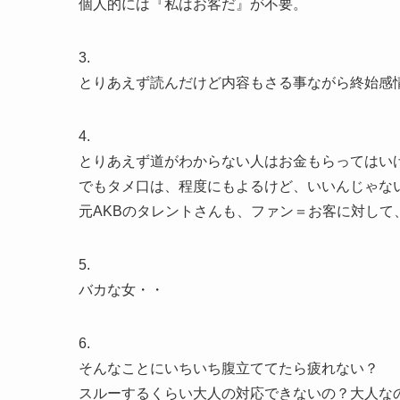
個人的には『私はお客だ』が不要。
3.
とりあえず読んだけど内容もさる事ながら終始感
4.
とりあえず道がわからない人はお金もらってはい
でもタメ口は、程度にもよるけど、いいんじゃな
元AKBのタレントさんも、ファン＝お客に対し
5.
バカな女・・
6.
そんなことにいちいち腹立ててたら疲れない？
スルーするくらい大人の対応できないの？大人な