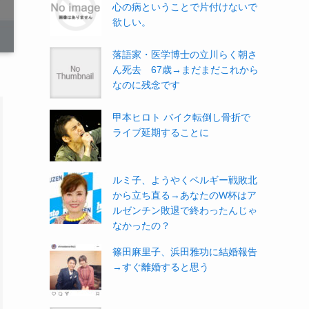
心の病ということで片付けないで
欲しい。
落語家・医学博士の立川らく朝さ
ん死去 67歳→まだまだこれから
なのに残念です
甲本ヒロト バイク転倒し骨折で
ライブ延期することに
ルミ子、ようやくベルギー戦敗北
から立ち直る→あなたのW杯はア
ルゼンチン敗退で終わったんじゃ
なかったの？
篠田麻里子、浜田雅功に結婚報告
→すぐ離婚すると思う