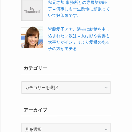
秋元才加 事務所との専属契約終
了→何事にも一生懸命に頑張って
いて好印象です。
皆藤愛子アナ、過去に結婚を申し
込まれた回数は→女は顔や容姿も
大事だがインテリより愛嬌のある
子の方がモテる
カテゴリー
カ
テ
ゴ
リ
アーカイブ
ー
ア