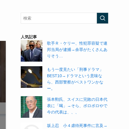
人気記事
歌手Ｒ・ケリー、性犯罪容疑で連
邦当局が逮捕→余罪がたくさんあ
りそう…
もう一度見たい「刑事ドラマ」
BEST10→ドラマという意味な
ら、西部警察がベストワンかな
ー。
張本勲氏、スイスに完敗の日本代
表に「喝」→そら、ボロボロやで
今の代表は、、、
坂上忍 小４虐待死事件に言及→