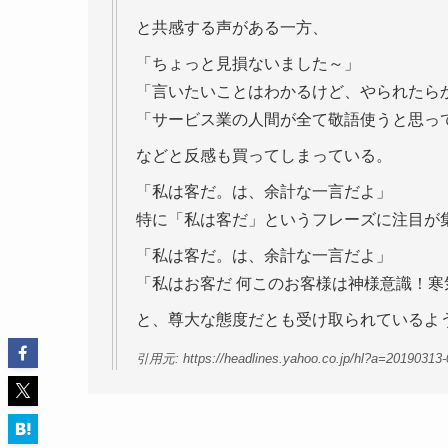
と共感する声がある一方、
「ちょっと見損ないました～」
「言いたいことはわかるけど、やられたら
「サービス業の人間が全て敬語使うと思っ
などと反感も買ってしまっている。
「私は客だ。は、余計な一言だよ」
特に「私は客だ」というフレーズに注目が
「私は客だ。は、余計な一言だよ」
「私はお客だ 何このお客様は神様意識！寒
と、尊大な態度だとも受け取られているよ
引用元: https://headlines.yahoo.co.jp/hl?a=20190313-