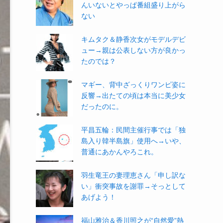
んいないとやっぱ番組盛り上がら
ない
キムタク＆静香次女がモデルデビ
ュー→親は公表しない方が良かっ
たのでは？
マギー、背中ざっくりワンピ姿に
反響→出たての頃は本当に美少女
だったのに。
平昌五輪：民間主催行事では「独
島入り韓半島旗」使用へ→いや、
普通にあかんやろこれ。
羽生竜王の妻理恵さん「申し訳な
い」衝突事故を謝罪→そっとして
あげよう！
福山雅治＆香川照之が“自然愛”熱