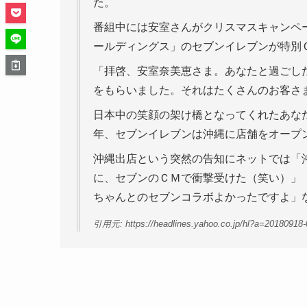
た。
番組中には安室さんがクリスマスキャンペ
ールディングス」のセブンイレブンが特別
「拝啓、安室奈美恵さま。あなたと過ごし
をもらいました。それはたくさんのお客さ
日本中の笑顔の架け橋となってくれたあな
年、セブンイレブンは沖縄に店舗をオープ
沖縄出店という突然の告知にネットでは「
に、セブンのＣＭで衝撃受けた（笑い）」
ちゃんとのセブンコラボよかったですよ」
引用元: https://headlines.yahoo.co.jp/hl?a=20180918