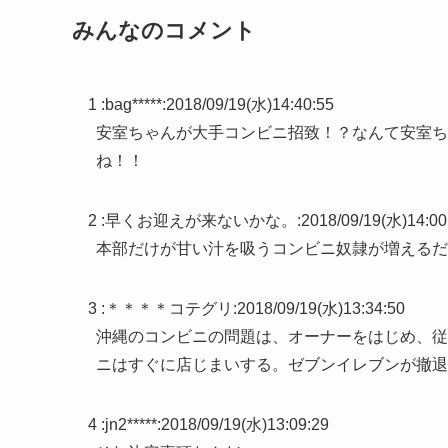
みんなのコメント
1 :
bag*****
:
2018/09/19(水)14:40:55
安室ちゃんが大手コンビニ招致！？なんて安室ち
ね！！
2 :
早くお迎えが来ないかな。
:
2018/09/19(水)14:00
本部だけが甘い汁を吸うコンビニ奴隷が増えるだ
3 :
＊＊＊＊コテグリ
:
2018/09/19(水)13:34:50
沖縄のコンビニの問題は、オーナーをはじめ、従
ニはすぐに店じまいする。ゼブンイレブンが撤退
4 :
jn2*****
:
2018/09/19(水)13:09:29