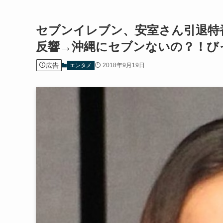
セブンイレブン、安室さん引退特
反響→沖縄にセブンないの？！び
広告
2018年9月19日
エンタメ