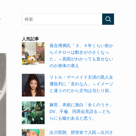
ト
人気記事
落合博満氏「３、４年くらい前か
らイチローは動きが小さくなっ
た」→原因がわかっても直せない
のが身体の衰え
リトル・マーメイド主演の黒人女
優批判に「哀れな人」→イメージ
と違うのだから文句は当たり前。
麻世、本紙に激白「全くのうそ」
DV、不倫、同席会見語る→どち
らにも嘘があると思う。
出川哲朗、胆管炎で入院→出川さ