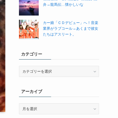
弁→龍馬伝…懐かしいな
カー娘「ＣＤデビュー」へ！音楽
業界がラブコール→あくまで彼女
たちはアスリート。
カテゴリー
カ
テ
ゴ
リ
アーカイブ
ー
ア
ー
カ