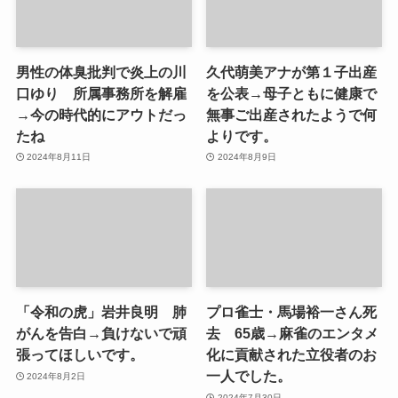
男性の体臭批判で炎上の川
久代萌美アナが第１子出産
口ゆり 所属事務所を解雇
を公表→母子ともに健康で
→今の時代的にアウトだっ
無事ご出産されたようで何
たね
よりです。
2024年8月11日
2024年8月9日
「令和の虎」岩井良明 肺
プロ雀士・馬場裕一さん死
がんを告白→負けないで頑
去 65歳→麻雀のエンタメ
張ってほしいです。
化に貢献された立役者のお
一人でした。
2024年8月2日
2024年7月30日