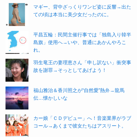
マギー、背中ざっくりワンピ姿に反響→出た
ての頃は本当に美少女だったのに。
平昌五輪：民間主催行事では「独島入り韓半
島旗」使用へ→いや、普通にあかんやろこ
れ。
羽生竜王の妻理恵さん「申し訳ない」衝突事
故を謝罪→そっとしてあげよう！
福山雅治＆香川照之が“自然愛”熱弁→龍馬
伝…懐かしいな
カー娘「ＣＤデビュー」へ！音楽業界がラブ
コール→あくまで彼女たちはアスリート。