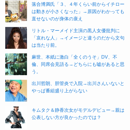
落合博満氏「３、４年くらい前からイチロー
は動きが小さくなった」→原因がわかっても
直せないのが身体の衰え
リトル・マーメイド主演の黒人女優批判に
「哀れな人」→イメージと違うのだから文句
は当たり前。
麻世、本紙に激白「全くのうそ」DV、不
倫、同席会見語る→どちらにも嘘があると思
う。
出川哲朗、胆管炎で入院→出川さんいないと
やっぱ番組盛り上がらない
キムタク＆静香次女がモデルデビュー→親は
公表しない方が良かったのでは？