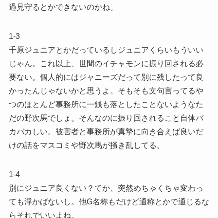
過見守るとかできないのかね。
1-3
千原ジュニアとかだっているしジュニアくらいもういい
じゃん。これ以上、世間のイチャモンに振り回される必
要ない。個人的にはジャニーズだって別に残したって良
かったんじゃないかと思うよ。そもそも文句言ってるや
つのほとんど事務所に一銭も落としたことないようなた
だの野次馬でしょ。そんなのに振り回されること自体バ
カバカしい。被害者と事務所が真摯に向き合えば良いだ
けの話をマスコミや野次馬が掻き乱してる。
1-4
別にジュニア良くない？てか、突然めちゃくちゃ変わっ
ても浮かばないし。他G名称もだけど通称とかで通じるな
らそれでいいよね。