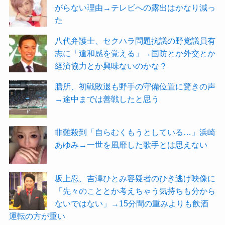
がらない理由→テレビへの露出はかなり減っ
た
八代弁護士、セクハラ問題抗議の野党議員有
志に「違和感を覚える」→国防とか外交とか
経済協力とか興味ないのかな？
膳所、初戦敗退も野手の守備位置に驚きの声
→途中までは善戦したと思う
非難殺到「自らむくもうとしている…」浜崎
あゆみ→一世を風靡した歌手とは思えない
坂上忍、吉澤ひとみ容疑者のひき逃げ映像に
「先々のこととか考えちゃう気持ちも分から
ないではない」→15分間の重みよりも飲酒
運転の方が重い