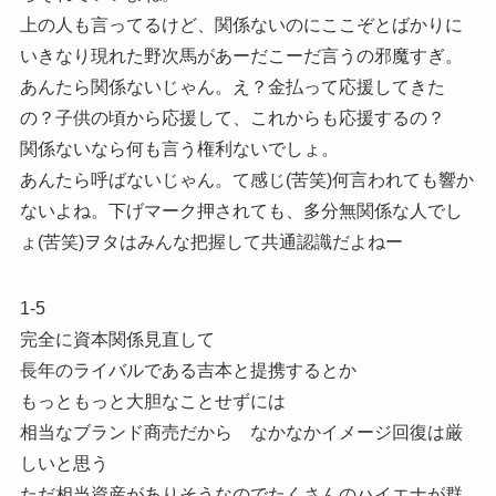
上の人も言ってるけど、関係ないのにここぞとばかりに
いきなり現れた野次馬があーだこーだ言うの邪魔すぎ。
あんたら関係ないじゃん。え？金払って応援してきた
の？子供の頃から応援して、これからも応援するの？
関係ないなら何も言う権利ないでしょ。
あんたら呼ばないじゃん。て感じ(苦笑)何言われても響か
ないよね。下げマーク押されても、多分無関係な人でし
ょ(苦笑)ヲタはみんな把握して共通認識だよねー
1-5
完全に資本関係見直して
長年のライバルである吉本と提携するとか
もっともっと大胆なことせずには
相当なブランド商売だから なかなかイメージ回復は厳
しいと思う
ただ相当資産がありそうなのでたくさんのハイエナが群