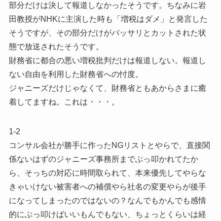
部分だけは決して報道しなかったそうです。ちなみに岩
田教授がNHKに主演した時も「増税はダメ」と発言した
そうですが、その部分だけがバッサリとカットされた状
態で放送されたそうです。
財務省に都合の悪い増税批判だけは報道しない。報道し
ない自由を利用した財務省への忖度。
ジャニーズだけじゃなくて、財務省ともあからさまに癒
着してますね。これは・・・。
1-2
コンサル会社が勝手に作ったNGリストとやらで、直接関
係ないはずのジャニーズ事務所までぶっ叩かれてたか
ら、そっちの対応に時間取られて、本来優先してやらな
きゃいけない被害者への補償やら社名の変更やらが後手
になってしまったのではないの？なんでもかんでも感情
的にぶっ叩けばいいもんでもない、ちょっとくらいは経