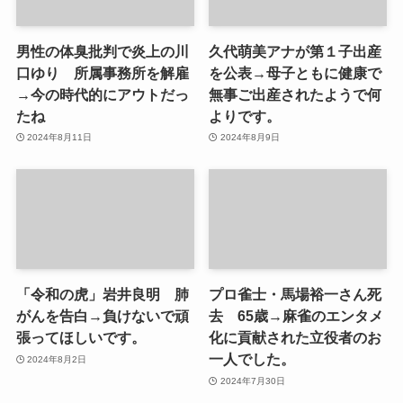
男性の体臭批判で炎上の川
久代萌美アナが第１子出産
口ゆり 所属事務所を解雇
を公表→母子ともに健康で
→今の時代的にアウトだっ
無事ご出産されたようで何
たね
よりです。
2024年8月11日
2024年8月9日
「令和の虎」岩井良明 肺
プロ雀士・馬場裕一さん死
がんを告白→負けないで頑
去 65歳→麻雀のエンタメ
張ってほしいです。
化に貢献された立役者のお
一人でした。
2024年8月2日
2024年7月30日