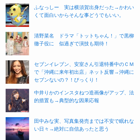
ふなっしー 実は横須賀出身だった→かわい
くて面白いからそんな事どうでもいい。
清野菜名 ドラマ「トットちゃん！」で黒柳
徹子役に 似過ぎで演技も期待！
セブンイレブン、安室さん引退特番中のＣＭ
で「沖縄に来年初出店」ネット反響→沖縄に
セブンないの？！びっくり！
中井りかのインスタねつ造画像がアップ、法
的措置も→典型的な因果応報
田中みな実、写真集発売までは不安で眠れな
い日々→絶対に自信あったと思う