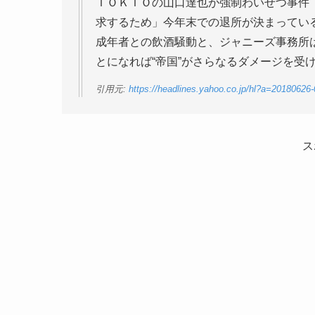
ＴＯＫＩＯの山口達也が強制わいせつ事件
求するため」今年末での退所が決まってい
成年者との飲酒騒動と、ジャニーズ事務所は
とになれば“帝国”がさらなるダメージを受
引用元:
https://headlines.yahoo.co.jp/hl?a=20180626
ス