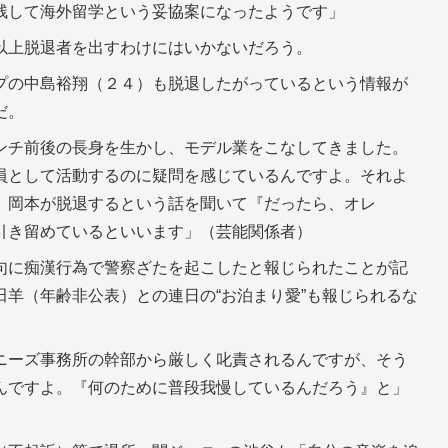
残して海外留学という妥協案になったようです」
以上脱退者を出すわけにはいかないだろう。
プの中島裕翔（２４）も脱退したがっているという情報が
だ。
ンチ前後の長身を生かし、モデル業をこなしてきました。
員として活動するのに疑問を感じているんですよ。それよ
、岡本が脱退するという話を聞いて『だったら、オレ
引き留めているといいます」（芸能関係者）
句に痴漢行為で警察ざたを起こしたと報じられたことが記
羊（年齢非公表）との連日の“お泊まり愛”も報じられるな
ニーズ事務所の幹部から厳しく叱責されるんですが、そう
んですよ。『何のために普段我慢しているんだろう』と」