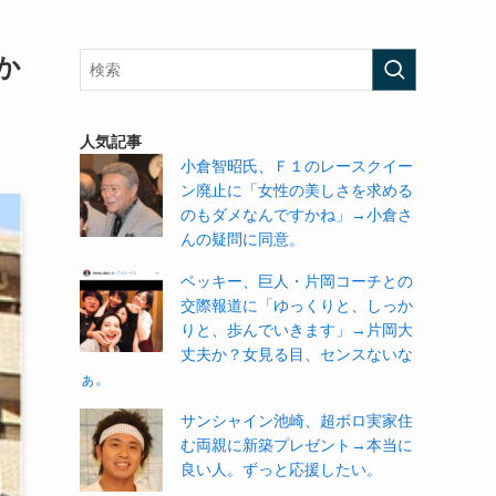
か
人気記事
小倉智昭氏、Ｆ１のレースクイー
ン廃止に「女性の美しさを求める
のもダメなんですかね」→小倉さ
んの疑問に同意。
ベッキー、巨人・片岡コーチとの
交際報道に「ゆっくりと、しっか
りと、歩んでいきます」→片岡大
丈夫か？女見る目、センスないな
ぁ。
サンシャイン池崎、超ボロ実家住
む両親に新築プレゼント→本当に
良い人。ずっと応援したい。