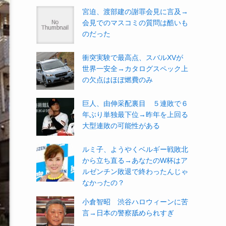
宮迫、渡部建の謝罪会見に言及→
会見でのマスコミの質問は酷いも
のだった
衝突実験で最高点、スバルXVが
世界一安全→カタログスペック上
の欠点はほぼ燃費のみ
巨人、由伸采配裏目 ５連敗で６
年ぶり単独最下位→昨年を上回る
大型連敗の可能性がある
ルミ子、ようやくベルギー戦敗北
から立ち直る→あなたのW杯はア
ルゼンチン敗退で終わったんじゃ
なかったの？
小倉智昭 渋谷ハロウィーンに苦
言→日本の警察舐められすぎ