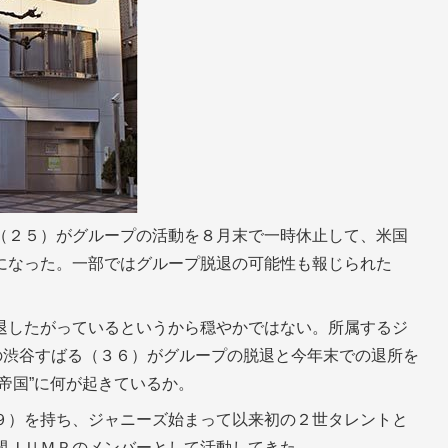
（２５）がグループの活動を８月末で一時休止して、米国
になった。一部ではグループ脱退の可能性も報じられた
退したがっているというから穏やかではない。所属するジ
の渋谷すばる（３６）がグループの脱退と今年末での退所を
帝国”に何が起きているか。
９）を持ち、ジャニーズ始まって以来初の２世タレントと
間ＪＵＭＰのメンバーとして活動してきた。