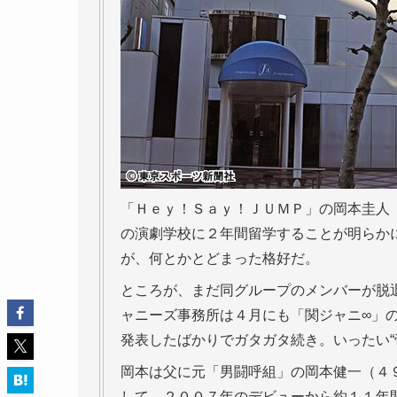
「Ｈｅｙ！Ｓａｙ！ＪＵＭＰ」の岡本圭人
の演劇学校に２年間留学することが明らか
が、何とかとどまった格好だ。
ところが、まだ同グループのメンバーが脱
ャニーズ事務所は４月にも「関ジャニ∞」
発表したばかりでガタガタ続き。いったい“
岡本は父に元「男闘呼組」の岡本健一（４
して、２００７年のデビューから約１１年