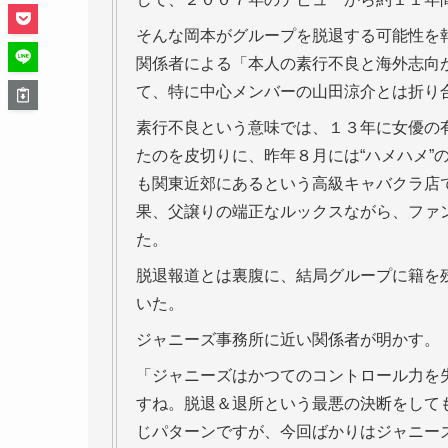
そんな岡本がグループを脱退する可能性を
関係者による「本人の素行不良と海外志向
て、特に中心メンバーの山田涼介とは折り
素行不良という意味では、１３年に女優の
たのを皮切りに、昨年８月には“ハメハメ”
も関東近郊にあるという高級キャバクラ店
果、父譲りの端正なルックスながら、ファ
た。
脱退報道とは裏腹に、結局グループに籍を
いた。
ジャニーズ事務所に近い関係者が明かす。
「ジャニーズはかつてのコントロール力を
すね。脱退＆退所という最悪の決断をして
じパターンですが、今回ばかりはジャニー