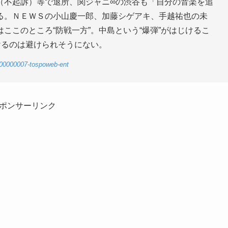
（不起訴）等で退所、関ジャニ∞の渋谷も「自分の音楽を追
る。ＮＥＷＳの小山慶一郎、加藤シゲアキ、手越祐也の未
ここのところ“防戦一方”。中島という“爆弾”がはじけるこ
けるのは避けられそうにない。
-00000007-tospoweb-ent
ポンサーリンク