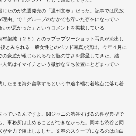
報じたのが先週発売の「週刊文春」だった。記事では民放
が理由」で「グループのなかでも浮いた存在になってい
合いが悪かった」というコメントを掲載している。
有村架純（２５）とのラブラブツーショット写真が流出し
の後とみられる一般女性とのベッド写真が流出。今年４月に
での豪遊が報じられるなど脇の甘さを露呈してきた。結
ン人気はイマイチという微妙な立ち位置にとどまってい
残したまま海外留学するという中途半端な着地点に落ち着
失っているんですよ。関ジャニの渋谷すばるの件が典型で
も、事務所は止めることができなかった。岡本も渋谷と同
ズが全力で阻止しました。文春のスクープになるのは面白