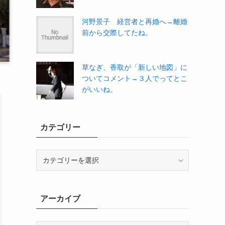
河野景子 経営者と再婚へ→離婚
前から交際してたね。
草なぎ、香取が「新しい地図」に
ついてコメント→３人でってとこ
がいいね。
カテゴリー
カ
テ
ゴ
リ
アーカイブ
ー