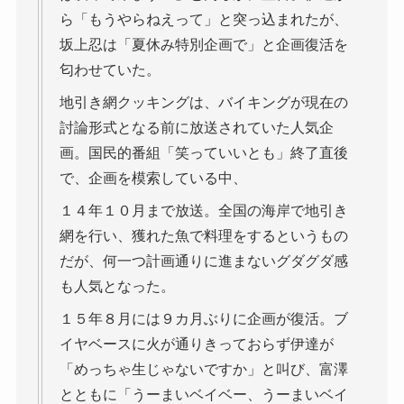
ら「もうやらねえって」と突っ込まれたが、
坂上忍は「夏休み特別企画で」と企画復活を
匂わせていた。
地引き網クッキングは、バイキングが現在の
討論形式となる前に放送されていた人気企
画。国民的番組「笑っていいとも」終了直後
で、企画を模索している中、
１４年１０月まで放送。全国の海岸で地引き
網を行い、獲れた魚で料理をするというもの
だが、何一つ計画通りに進まないグダグダ感
も人気となった。
１５年８月には９カ月ぶりに企画が復活。ブ
イヤベースに火が通りきっておらず伊達が
「めっちゃ生じゃないですか」と叫び、富澤
とともに「うーまいベイベー、うーまいベイ