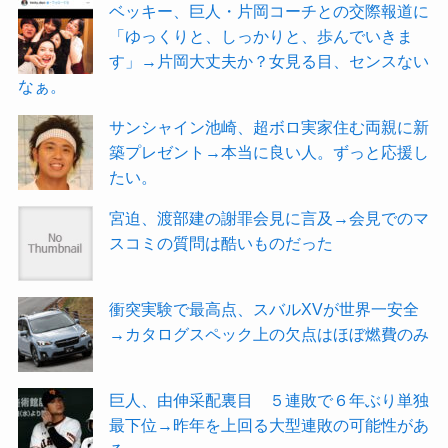
ベッキー、巨人・片岡コーチとの交際報道に
「ゆっくりと、しっかりと、歩んでいきま
す」→片岡大丈夫か？女見る目、センスない
なぁ。
サンシャイン池崎、超ボロ実家住む両親に新
築プレゼント→本当に良い人。ずっと応援し
たい。
宮迫、渡部建の謝罪会見に言及→会見でのマ
スコミの質問は酷いものだった
衝突実験で最高点、スバルXVが世界一安全
→カタログスペック上の欠点はほぼ燃費のみ
巨人、由伸采配裏目 ５連敗で６年ぶり単独
最下位→昨年を上回る大型連敗の可能性があ