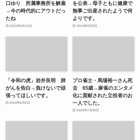
口ゆり 所属事務所を解雇
を公表→母子ともに健康で
→今の時代的にアウトだっ
無事ご出産されたようで何
たね
よりです。
2024年8月11日
2024年8月9日
「令和の虎」岩井良明 肺
プロ雀士・馬場裕一さん死
がんを告白→負けないで頑
去 65歳→麻雀のエンタメ
張ってほしいです。
化に貢献された立役者のお
一人でした。
2024年8月2日
2024年7月30日