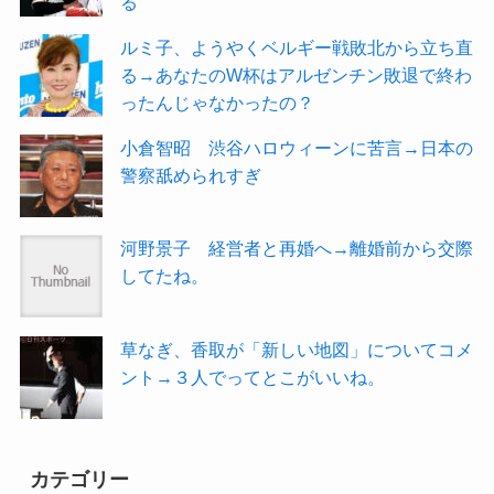
る
ルミ子、ようやくベルギー戦敗北から立ち直
る→あなたのW杯はアルゼンチン敗退で終わ
ったんじゃなかったの？
小倉智昭 渋谷ハロウィーンに苦言→日本の
警察舐められすぎ
河野景子 経営者と再婚へ→離婚前から交際
してたね。
草なぎ、香取が「新しい地図」についてコメ
ント→３人でってとこがいいね。
カテゴリー