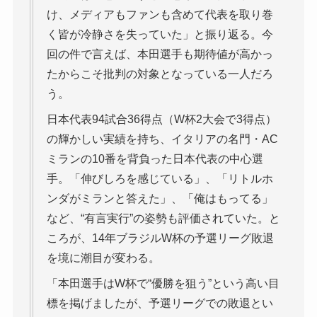
け、メディアもファンも含めて代表を取り巻
く皆が冷静さを失っていた」と振り返る。今
回の件で言えば、本田選手も期待値が高かっ
たからこそ批判の対象となっている一人だろ
う。
日本代表94試合36得点（W杯2大会で3得点）
の輝かしい実績を持ち、イタリアの名門・AC
ミランの10番を背負った日本代表の中心選
手。「伸びしろを感じている」、「リトルホ
ンダがミランと答えた」、「俺はもってる」
など、“有言実行”の姿勢も評価されていた。と
ころが、14年ブラジルW杯の予選リーグ敗退
を境に潮目が変わる。
「本田選手はW杯で“優勝を狙う”という高い目
標を掲げましたが、予選リーグでの敗退とい