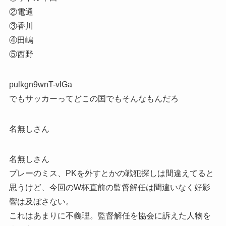
②電通
③香川
④田嶋
⑤西野
pulkgn9wnT-vlGa
でもサッカーってどこの国でもそんなもんだろ
名無しさん
名無しさん
プレーのミス、PKを外すとかの戦犯探しは間違えてると
思うけど、今回のW杯直前の監督解任は間違いなく好影
響は及ぼさない。
これはあまりに不義理。監督解任を協会に訴えた人物を