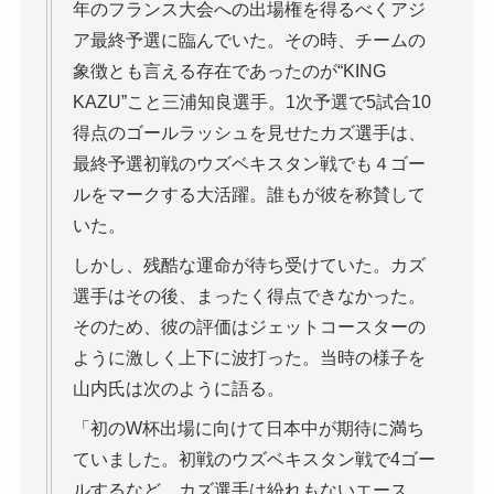
年のフランス大会への出場権を得るべくアジ
ア最終予選に臨んでいた。その時、チームの
象徴とも言える存在であったのが“KING
KAZU”こと三浦知良選手。1次予選で5試合10
得点のゴールラッシュを見せたカズ選手は、
最終予選初戦のウズベキスタン戦でも４ゴー
ルをマークする大活躍。誰もが彼を称賛して
いた。
しかし、残酷な運命が待ち受けていた。カズ
選手はその後、まったく得点できなかった。
そのため、彼の評価はジェットコースターの
ように激しく上下に波打った。当時の様子を
山内氏は次のように語る。
「初のW杯出場に向けて日本中が期待に満ち
ていました。初戦のウズベキスタン戦で4ゴー
ルするなど、カズ選手は紛れもないエース。