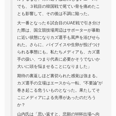
でも、３戦目の韓国戦で尾てい骨を痛めたこ
とも影響して、その後は不調に陥った。
大一番となった６試合目のUAE戦で引き分け
た際は、国立競技場周辺はサポーターが暴動
に近い状態になりカズ選手も罵声を浴びせら
れた。さらに、パイプイスや生卵が投げつけ
られる事態にも。私たちメディアも、カズ選
手の扱い、つまり代表に必要かそうでないか
大いに頭を悩ませることになりました」
期待の裏返しほど裏切られた感覚は強まる。
カズ選手の立場はエースから一転、“不要論”が
巻き起こる危ういものとなった。果たしてそ
こにメディアによる先導があったのだろう
か？
山内氏は「思い返すと、悲願のW杯出場へ向