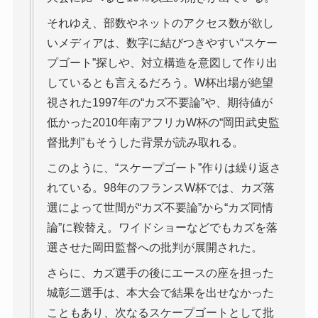
それゆえ、部数やネットのアクセス数が欲し
いメディアは、数字に結びつきやすい“スケー
プゴート”探しや、対立構造を意図して作り出
しているとも言えるだろう。W杯出場が絶望
視された1997年の“カズ不要論”や、期待値が
低かった2010年南アフリカW杯の“岡田武史監
督批判”もそうした背景が読み取れる。
このように、“スケープゴート”作りは繰り返さ
れている。98年のフランスW杯では、カズ落
選によって世間が“カズ不要論”から“カズ同情
論”に鞍替え。ワイドショーなどでもカズを落
選させた岡田監督への批判が展開された。
さらに、カズ選手の後にエースの座を担った
城彰二選手は、本大会で結果を出せなかった
こともあり、次なるスケープゴートとして批