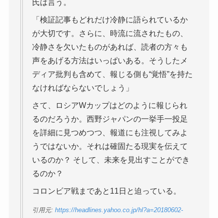
氏は言う。
「検証記事もどれだけ冷静に語られているか
が大切です。さらに、時流に流されたもの、
冷静さを欠いたものがあれば、読者の方々も
声をあげる方法はいっぱいある。そうしたメ
ディア批判も含めて、報じる側も“覚悟”を持た
なければならないでしょう」
さて、ロシアWカップはどのように報じられ
るのだろうか。西野ジャパンの一挙手一投足
を詳細に見つめつつ、報道にも注視してみよ
うではないか。それは確固たる現実を伝えて
いるのか？ そして、未来を見出すことができ
るのか？
コロンビア戦まであと11日と迫っている。
引用元:
https://headlines.yahoo.co.jp/hl?a=20180602-