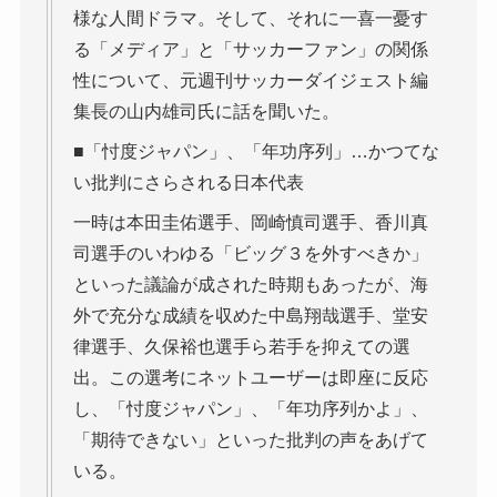
様な人間ドラマ。そして、それに一喜一憂す
る「メディア」と「サッカーファン」の関係
性について、元週刊サッカーダイジェスト編
集長の山内雄司氏に話を聞いた。
■「忖度ジャパン」、「年功序列」…かつてな
い批判にさらされる日本代表
一時は本田圭佑選手、岡崎慎司選手、香川真
司選手のいわゆる「ビッグ３を外すべきか」
といった議論が成された時期もあったが、海
外で充分な成績を収めた中島翔哉選手、堂安
律選手、久保裕也選手ら若手を抑えての選
出。この選考にネットユーザーは即座に反応
し、「忖度ジャパン」、「年功序列かよ」、
「期待できない」といった批判の声をあげて
いる。