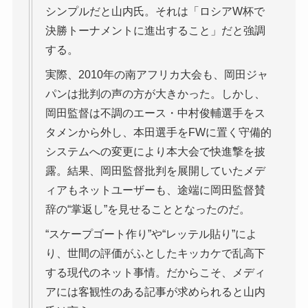
シンプルだと山内氏。それは「ロシアW杯で
決勝トーナメントに進出すること」だと強調
する。
実際、2010年の南アフリカ大会も、岡田ジャ
パンは批判の声の方が大きかった。しかし、
岡田監督は不調のエース・中村俊輔選手をス
タメンから外し、本田選手をFWに置く守備的
システムへの変更により本大会で快進撃を披
露。結果、岡田監督批判を展開していたメデ
ィアもネットユーザーも、途端に岡田監督賛
辞の“掌返し”を見せることとなったのだ。
“スケープゴート作り”や“レッテル貼り”によ
り、世間の評価がふとしたキッカケで乱高下
する現代のネット事情。だからこそ、メディ
アには客観性のある記事が求められると山内