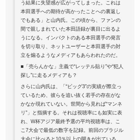
う結果に失望感が広がってしまった。これは
本田選手への期待が高かったことへの裏返し
でもある」と山内氏。この頃から、ファンの
間で親しまれていた本田語録が裏目に出るよ
うになる。インパクトのある本田選手の発言
を切り取り、ネットユーザーと本田選手の対
立を煽るようなメディアもあらわれたのだ。
■「売らんかな」主義で“レッテル貼り”や“犯人
探し”に走るメディアも？
さらに山内氏は、「“ビッグ3”の実績が際立っ
ているため、彼らを追い抜く若手の存在がな
かなか現れていない。世間から見れば“マンネ
リ”」と指摘する。それは視聴率にも如実に表
れ、W杯アジア最終予選の平均視聴率は、こ
こ7大会で最低の数字を記録。前回のブラジル
大会に比べると10％以上の開きが出ている。