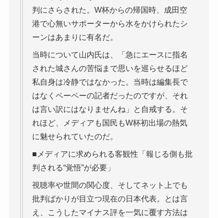
判にさらされた。W杯からの帰国時、成田空
港で心無いサポーターから水をかけられたシ
ーンはあまりに有名だ。
当時について山内氏は、「急にエースに指名
された城さんの苦悩まで思いを巡らせるほど
私自身は冷静ではなかった。当時は編集長で
はなくペーペーの記者だったのですが、それ
は言い訳にはなりませんね」と自戒する。そ
れほど、メディアも国民もW杯初出場の熱気
に魅せられていたのだ。
■メディアに求められる客観性「報じる側も批
判される“覚悟”が必要」
視聴率や世間の関心度、そしてネット上でも
批判ばかりが目立つ現在の日本代表。とは言
え、こうしたマイナス評を一気に覆す方法は