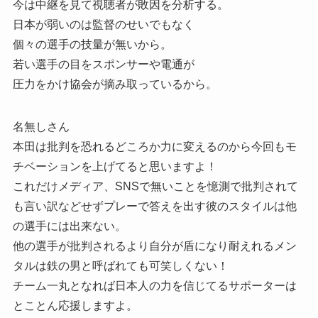
今は中継を見て視聴者が敗因を分析する。
日本が弱いのは監督のせいでもなく
個々の選手の技量が無いから。
若い選手の目をスポンサーや電通が
圧力をかけ協会が摘み取っているから。
名無しさん
本田は批判を恐れるどころか力に変えるのから今回もモ
チベーションを上げてると思いますよ！
これだけメディア、SNSで無いことを憶測で批判されて
も言い訳などせずプレーで答えを出す彼のスタイルは他
の選手には出来ない。
他の選手が批判されるより自分が盾になり耐えれるメン
タルは鉄の男と呼ばれても可笑しくない！
チーム一丸となれば日本人の力を信じてるサポーターは
とことん応援しますよ。