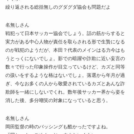
繰り返される総括無しのグダグダ協会も問題だよ
名無しさん
戦犯って日本サッカー協会でしょう。話の筋からすると
実力がある中心人物が責任を取らされる形で生贄になる
のが戦犯のようだが、本田？代表のメインはる力今はも
うとっくにないでしょ。影での暗躍や詐欺に近い妄言の
数々で行った印象操作が目立っているけど、カズと同等
の扱いをするような格はないでしょ。落選から年月が過
ぎ、今なお多くの人から敬愛されているカズとあんな詐
欺師を一緒にしないでくれ。数年後サッカー界から姿を
消した後、多分嘲笑の対象になっていると思う。
名無しさん
岡田監督の時のバッシングも酷かったですよね。