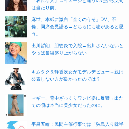
「哀れな人」→イメージと違うのだから文句
は当たり前。
麻世、本紙に激白「全くのうそ」DV、不
倫、同席会見語る→どちらにも嘘があると思
う。
出川哲朗、胆管炎で入院→出川さんいないと
やっぱ番組盛り上がらない
キムタク＆静香次女がモデルデビュー→親は
公表しない方が良かったのでは？
マギー、背中ざっくりワンピ姿に反響→出た
ての頃は本当に美少女だったのに。
平昌五輪：民間主催行事では「独島入り韓半