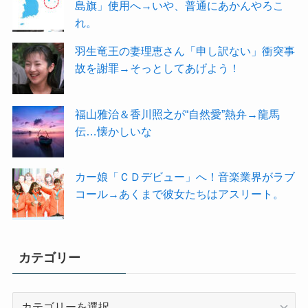
島旗」使用へ→いや、普通にあかんやろこ
れ。
羽生竜王の妻理恵さん「申し訳ない」衝突事
故を謝罪→そっとしてあげよう！
福山雅治＆香川照之が“自然愛”熱弁→龍馬
伝…懐かしいな
カー娘「ＣＤデビュー」へ！音楽業界がラブ
コール→あくまで彼女たちはアスリート。
カテゴリー
カ