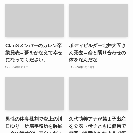
ClariSメンバーのカレン卒
ボディビルダー北井大五さ
業発表→夢をかなえて幸せ
ん死去→命と隣り合わせの
になってください。
体をなんだな
2024年9月1日
2024年8月21日
男性の体臭批判で炎上の川
久代萌美アナが第１子出産
口ゆり 所属事務所を解雇
を公表→母子ともに健康で
→今の時代的にアウトだっ
無事ご出産されたようで何