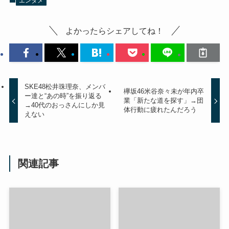
エンタメ
よかったらシェアしてね！
SKE48松井珠理奈、メンバ
欅坂46米谷奈々未が年内卒
ー達と“あの時”を振り返る
業「新たな道を探す」→団
→40代のおっさんにしか見
体行動に疲れたんだろう
えない
関連記事