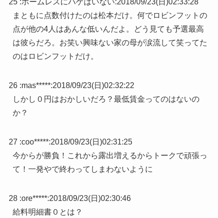
25 :
ホームレスにハゲはいない
:
2018/09/23(日)02:33:28
まともに点数付けたのは松本だけ。何でロビンフットの
点が他の4人はあんな低いんだよ。どう見ても予選最高
は彼らだろ。お笑い興味ない家の母が涙流して笑ってた
のはロビンフットだけ。
26 :
mas*****
:
2018/09/23(日)02:32:22
しかし０円はおかしいだろ？最低賃金ってのはないの
か？
27 :
coo*****
:
2018/09/23(日)02:31:25
今からが勝負！これから露出増えるからトークで頑張っ
て！一発やで終わってしまわないように
28 :
ore*****
:
2018/09/23(日)02:30:46
給料明細書０とは？