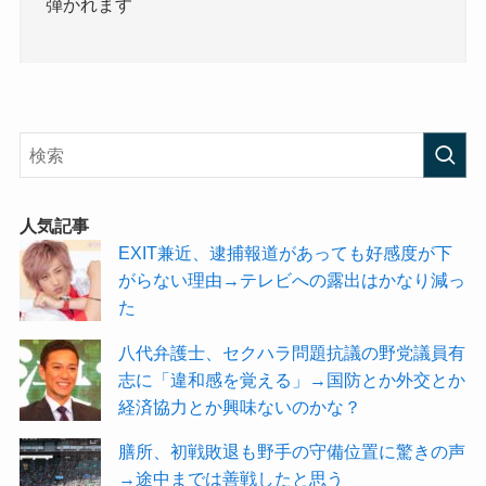
弾かれます
人気記事
EXIT兼近、逮捕報道があっても好感度が下
がらない理由→テレビへの露出はかなり減っ
た
八代弁護士、セクハラ問題抗議の野党議員有
志に「違和感を覚える」→国防とか外交とか
経済協力とか興味ないのかな？
膳所、初戦敗退も野手の守備位置に驚きの声
→途中までは善戦したと思う