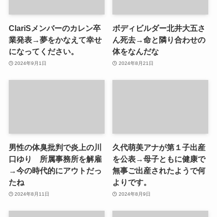
ClariSメンバーのカレン卒
ボディビルダー北井大五さ
業発表→夢をかなえて幸せ
ん死去→命と隣り合わせの
になってください。
体をなんだな
2024年9月1日
2024年8月21日
男性の体臭批判で炎上の川
久代萌美アナが第１子出産
口ゆり 所属事務所を解雇
を公表→母子ともに健康で
→今の時代的にアウトだっ
無事ご出産されたようで何
たね
よりです。
2024年8月11日
2024年8月9日