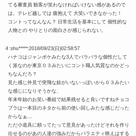
てる審査員 観客が笑わなければいけない感があるので
は。テレビ越しでは 腹抱えて 大笑いできなかった！
コントってなんなん？ 日常生活を基本にして 個性的な
人物との やりとりの面白さが感じられない。
4 :
shu*****
:
2018/09/23(日)02:58:57
ハナコはジャンポケみたな3人でバラバラな個性だして
く派なのか東京０３みたいにコント職人気質なのかどっ
ちなんだろ？
見た感じ外見で突飛な奴がいないっぽいから０３みたい
な感じになりそうかな、
年末年始のお笑い番組で結果残せると良いですねチョコ
プラは一本目のネタから前の使い回しみたな感じだった
からなぁ…
ただ小道具に頼ってたって意見があったけどそれを作り
出せるのがあの人達の強みだからバラエティ映えはする