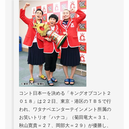
コント日本一を決める「キングオブコント２
０１８」は２２日、東京・港区のＴＢＳで行
われ、ワタナベエンターテインメント所属の
お笑いトリオ「ハナコ」（菊田竜大＝３１、
秋山寛貴＝２７、岡部大＝２９）が優勝し、