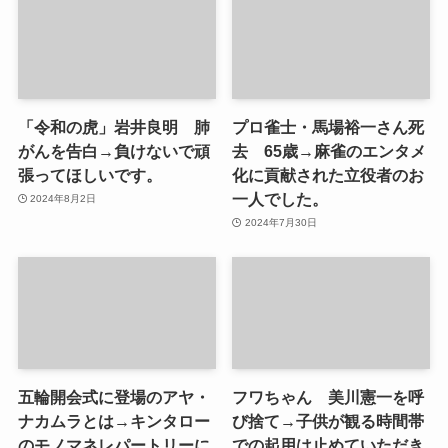
「令和の虎」岩井良明 肺
プロ雀士・馬場裕一さん死
がんを告白→負けないで頑
去 65歳→麻雀のエンタメ
張ってほしいです。
化に貢献された立役者のお
一人でした。
2024年8月2日
2024年7月30日
五輪開会式に登場のアヤ・
フワちゃん 美川憲一を呼
ナカムラとは→キンタロー
び捨て→子供が観る時間帯
のモノマネレパートリーに
での起用は止めていただき