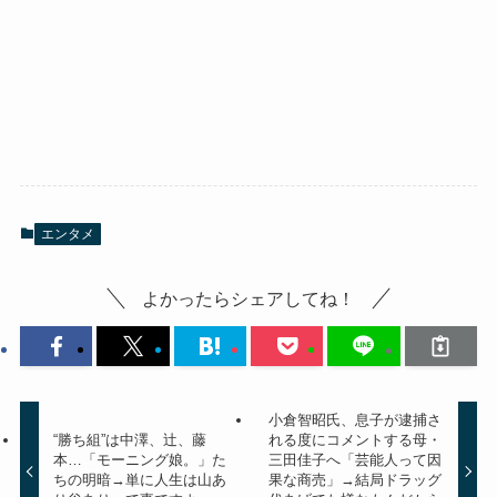
エンタメ
よかったらシェアしてね！
小倉智昭氏、息子が逮捕さ
“勝ち組”は中澤、辻、藤
れる度にコメントする母・
本…「モーニング娘。」た
三田佳子へ「芸能人って因
ちの明暗→単に人生は山あ
果な商売」→結局ドラッグ