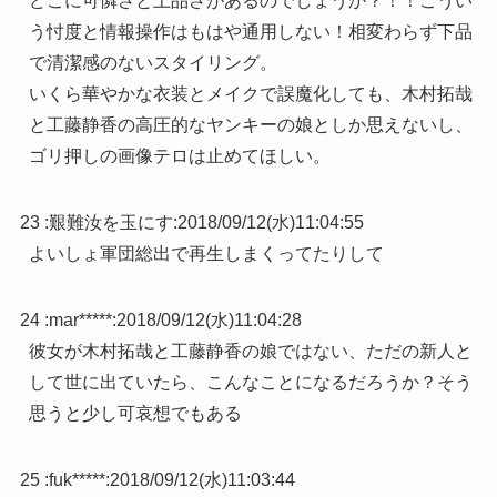
どこに可憐さと上品さがあるのでしょうか？！！こうい
う忖度と情報操作はもはや通用しない！相変わらず下品
で清潔感のないスタイリング。
いくら華やかな衣装とメイクで誤魔化しても、木村拓哉
と工藤静香の高圧的なヤンキーの娘としか思えないし、
ゴリ押しの画像テロは止めてほしい。
23 :
艱難汝を玉にす
:
2018/09/12(水)11:04:55
よいしょ軍団総出で再生しまくってたりして
24 :
mar*****
:
2018/09/12(水)11:04:28
彼女が木村拓哉と工藤静香の娘ではない、ただの新人と
して世に出ていたら、こんなことになるだろうか？そう
思うと少し可哀想でもある
25 :
fuk*****
:
2018/09/12(水)11:03:44