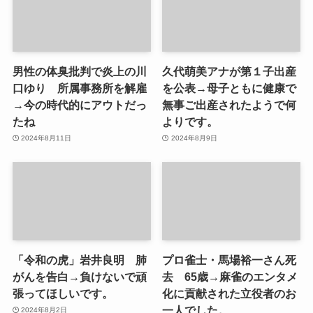
男性の体臭批判で炎上の川
久代萌美アナが第１子出産
口ゆり 所属事務所を解雇
を公表→母子ともに健康で
→今の時代的にアウトだっ
無事ご出産されたようで何
たね
よりです。
2024年8月11日
2024年8月9日
「令和の虎」岩井良明 肺
プロ雀士・馬場裕一さん死
がんを告白→負けないで頑
去 65歳→麻雀のエンタメ
張ってほしいです。
化に貢献された立役者のお
一人でした。
2024年8月2日