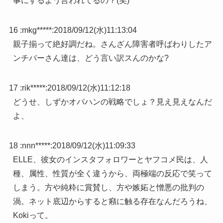
事にするよう言われてるの？(笑)
16 :
mkg*****
:
2018/09/12(水)11:13:04
親子揃って絶好調だね。さんざん障害者呼ばわりしたア
ンチバーさん達は、どう言い訳スんのかな?
17 :
rik*****
:
2018/09/12(水)11:12:18
どうせ、しずかオバハンの戦略でしょ？見え見えなんだ
よ、
18 :
nnn*****
:
2018/09/12(水)11:09:33
ELLE、彼女のインスタフォロワーとヤフコメ民は、人
種、属性、性質が全く違うから、両極端の反応で笑って
しまう。方や純粋に賞賛し、方や嫉妬と憎悪の批判の
渦。ネット底辺からすると癪に触る存在なんだろうね、
Kokiって。