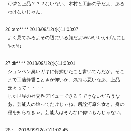
可憐と上品？？？ないない。木村と工藤の子だよ。ある
わけないじゃん。
26 :
ero*****
:
2018/09/12(水)11:03:07
よく見てみろよその辺にいる顔だよwwwいいかげんにし
やがれ
27 :
fir*****
:
2018/09/12(水)11:03:01
ションベン臭いガキに何媚びたこと書いてんだか。そこ
まで工藤静香ごときが怖いか。気持ち悪いなあ。上品
云々って・・・・
じゃ世界の社交界デビューできる？できないだろうな
あ。芸能人の娘ってだけじゃね。所詮河原乞食さ。身の
程を知らなきゃ。芸能人はそんなに偉いもんじゃない。
28 :
。
:
2018/09/12(水)11:02:45