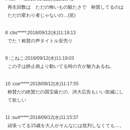
再生回数は ただの怖いもの観たさで 称賛してるのは
ただの変わり者じゃないの…(笑)
8 :
cbs*****
:
2018/09/12(水)11:19:13
でた！称賛の声タイトル安売り
9 :
こねこ
:
2018/09/12(水)11:19:03
この子は静止画より動いてる時の方が魅力あるね。
10 :
coe*****
:
2018/09/12(水)11:17:55
称賛だの絶賛だの国宝級だの、誇大広告もいい加減にし
て欲しい
11 :
su4*****
:
2018/09/12(水)11:15:37
頑張ってる15歳を大人がそんなには批判しなくても…。