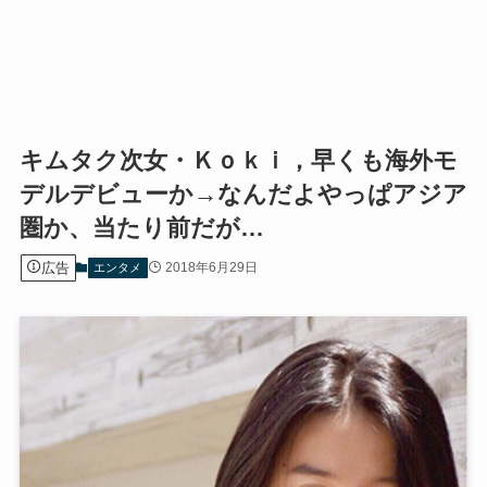
キムタク次女・Ｋｏｋｉ，早くも海外モ
デルデビューか→なんだよやっぱアジア
圏か、当たり前だが…
広告
2018年6月29日
エンタメ