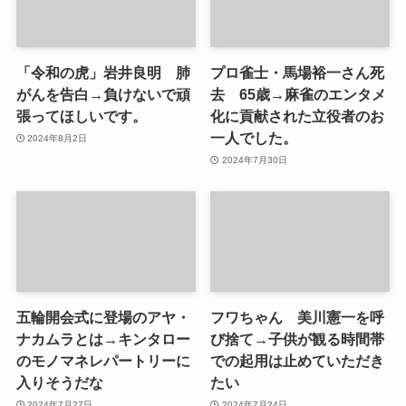
「令和の虎」岩井良明 肺
プロ雀士・馬場裕一さん死
がんを告白→負けないで頑
去 65歳→麻雀のエンタメ
張ってほしいです。
化に貢献された立役者のお
一人でした。
2024年8月2日
2024年7月30日
五輪開会式に登場のアヤ・
フワちゃん 美川憲一を呼
ナカムラとは→キンタロー
び捨て→子供が観る時間帯
のモノマネレパートリーに
での起用は止めていただき
入りそうだな
たい
2024年7月27日
2024年7月24日