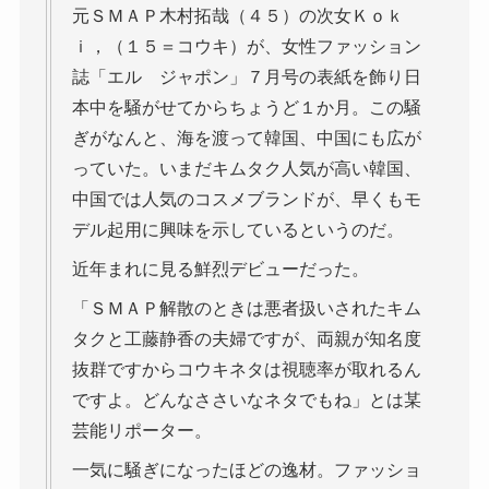
元ＳＭＡＰ木村拓哉（４５）の次女Ｋｏｋ
ｉ，（１５＝コウキ）が、女性ファッション
誌「エル ジャポン」７月号の表紙を飾り日
本中を騒がせてからちょうど１か月。この騒
ぎがなんと、海を渡って韓国、中国にも広が
っていた。いまだキムタク人気が高い韓国、
中国では人気のコスメブランドが、早くもモ
デル起用に興味を示しているというのだ。
近年まれに見る鮮烈デビューだった。
「ＳＭＡＰ解散のときは悪者扱いされたキム
タクと工藤静香の夫婦ですが、両親が知名度
抜群ですからコウキネタは視聴率が取れるん
ですよ。どんなささいなネタでもね」とは某
芸能リポーター。
一気に騒ぎになったほどの逸材。ファッショ