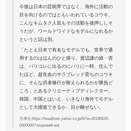
今後は日本の芸能界ではなく、海外に活動の
目を向けるのではともいわれているコウキ。
こんなキムタク人気もその活動を後押ししそ
うだが、ワールドワイドなモデルになれるか
というと話は別。
「たとえ日本で有名なモデルでも、世界で通
用するのはほんのひと握り。渡辺謙の娘・杏
は、パリコレに出るのにパリに一時、住んで
たほど。超良血のサラブレッド育ちのコウキ
に、そんな武者修行が耐えられるかが勝負ど
ころ」とあるクリエーティブディレクター。
韓国、中国とはいえ、いきなり海外でモデル
として大躍進できるか、目が離せない。
引用元:https://headlines.yahoo.co.jp/hl?a=20180629-
00000007-tospoweb-ent