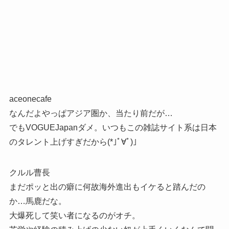
aceonecafe
なんだよやっぱアジア圏か、当たり前だが…
でもVOGUEJapanダメ。いつもこの雑誌サイト系は日本
のタレント上げすぎだから(*｣ﾟ∀ﾟ)｣
クルル曹長
まだポッと出の癖に何故海外進出もイケると踏んだの
か…馬鹿だな。
大爆死して笑い者になるのがオチ。