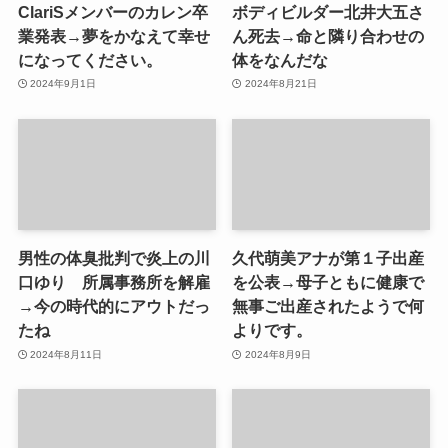
ClariSメンバーのカレン卒
ボディビルダー北井大五さ
業発表→夢をかなえて幸せ
ん死去→命と隣り合わせの
になってください。
体をなんだな
2024年9月1日
2024年8月21日
男性の体臭批判で炎上の川
久代萌美アナが第１子出産
口ゆり 所属事務所を解雇
を公表→母子ともに健康で
→今の時代的にアウトだっ
無事ご出産されたようで何
たね
よりです。
2024年8月11日
2024年8月9日