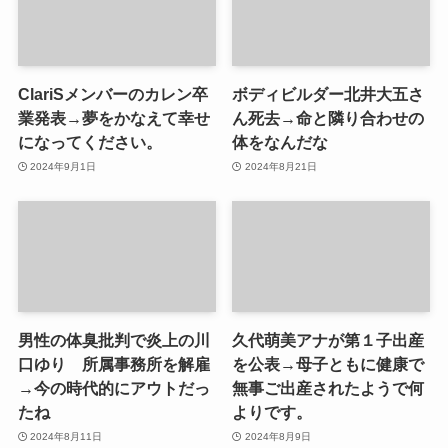
ClariSメンバーのカレン卒
ボディビルダー北井大五さ
業発表→夢をかなえて幸せ
ん死去→命と隣り合わせの
になってください。
体をなんだな
2024年9月1日
2024年8月21日
男性の体臭批判で炎上の川
久代萌美アナが第１子出産
口ゆり 所属事務所を解雇
を公表→母子ともに健康で
→今の時代的にアウトだっ
無事ご出産されたようで何
たね
よりです。
2024年8月11日
2024年8月9日