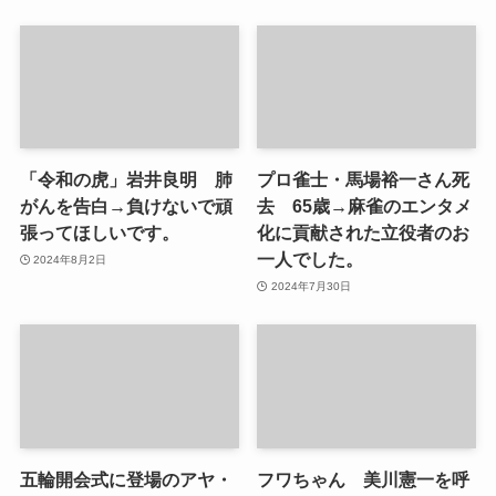
「令和の虎」岩井良明 肺
プロ雀士・馬場裕一さん死
がんを告白→負けないで頑
去 65歳→麻雀のエンタメ
張ってほしいです。
化に貢献された立役者のお
一人でした。
2024年8月2日
2024年7月30日
五輪開会式に登場のアヤ・
フワちゃん 美川憲一を呼