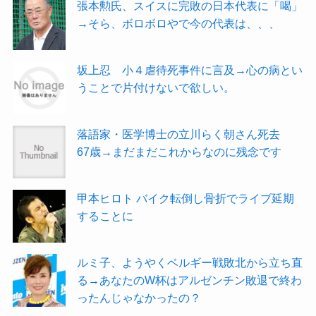
張本勲氏、スイスに完敗の日本代表に「喝」
→そら、ボロボロやで今の代表は、、、
坂上忍 小４虐待死事件に言及→心の病とい
うことで片付けないで欲しい。
落語家・医学博士の立川らく朝さん死去
67歳→まだまだこれからなのに残念です
甲本ヒロト バイク転倒し骨折でライブ延期
することに
ルミ子、ようやくベルギー戦敗北から立ち直
る→あなたのW杯はアルゼンチン敗退で終わ
ったんじゃなかったの？