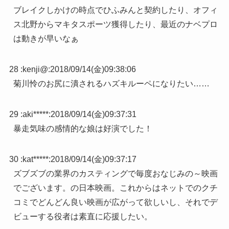
ブレイクしかけの時点でひふみんと契約したり、オフィ
ス北野からマキタスポーツ獲得したり、最近のナベプロ
は動きが早いなぁ
28 :
kenji@
:
2018/09/14(金)09:38:06
菊川怜のお尻に潰されるハズキルーペになりたい……
29 :
aki*****
:
2018/09/14(金)09:37:31
暴走気味の感情的な娘は好演でした！
30 :
kat*****
:
2018/09/14(金)09:37:17
ズブズブの業界のカスティングで毎度おなじみの～映画
でございます。の日本映画。これからはネットでのクチ
コミでどんどん良い映画が広がって欲しいし、それでデ
ビューする役者は素直に応援したい。