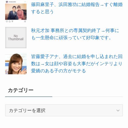
篠田麻里子、浜田雅功に結婚報告→すぐ離婚
すると思う
秋元才加 事務所との専属契約終了→何事に
も一生懸命に頑張っていて好印象です。
皆藤愛子アナ、過去に結婚を申し込まれた回
数は→女は顔や容姿も大事だがインテリより
愛嬌のある子の方がモテる
カテゴリー
カ
テ
ゴ