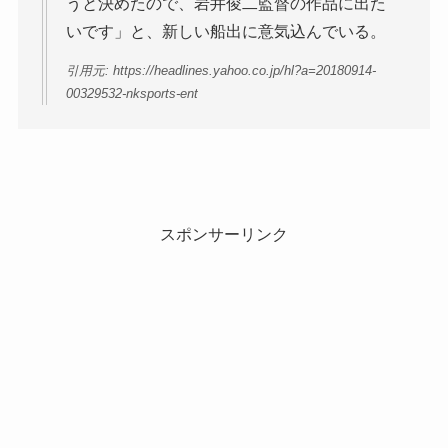
うと決めたので、岩井俊二監督の作品に出た
いです」と、新しい船出に意気込んでいる。
引用元: https://headlines.yahoo.co.jp/hl?a=20180914-
00329532-nksports-ent
スポンサーリンク