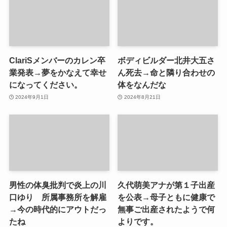
ClariSメンバーのカレン卒
ボディビルダー北井大五さ
業発表→夢をかなえて幸せ
ん死去→命と隣り合わせの
になってください。
体をなんだな
2024年9月1日
2024年8月21日
男性の体臭批判で炎上の川
久代萌美アナが第１子出産
口ゆり 所属事務所を解雇
を公表→母子ともに健康で
→今の時代的にアウトだっ
無事ご出産されたようで何
たね
よりです。