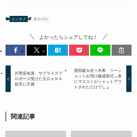
エンタメ
カトパン
よかったらシェアしてね！
渡部建＆佐々木希 ツーシ
片岡安祐美、サプライズプ
ョットお預け厳戒挙式→単
ロポーズ受けた元ＤｅＮＡ
にマスコミがシャットアウ
投手に不満
トされただけでしょ
関連記事