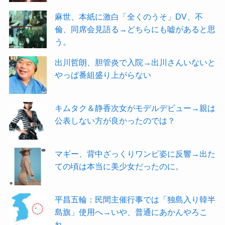
麻世、本紙に激白「全くのうそ」DV、不
倫、同席会見語る→どちらにも嘘があると思
う。
出川哲朗、胆管炎で入院→出川さんいないと
やっぱ番組盛り上がらない
キムタク＆静香次女がモデルデビュー→親は
公表しない方が良かったのでは？
マギー、背中ざっくりワンピ姿に反響→出た
ての頃は本当に美少女だったのに。
平昌五輪：民間主催行事では「独島入り韓半
島旗」使用へ→いや、普通にあかんやろこ
れ。