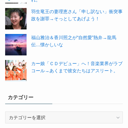
羽生竜王の妻理恵さん「申し訳ない」衝突事
故を謝罪→そっとしてあげよう！
福山雅治＆香川照之が“自然愛”熱弁→龍馬
伝…懐かしいな
カー娘「ＣＤデビュー」へ！音楽業界がラブ
コール→あくまで彼女たちはアスリート。
カテゴリー
カ
テ