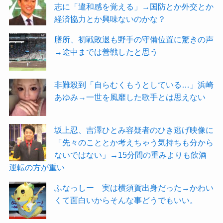
志に「違和感を覚える」→国防とか外交とか
経済協力とか興味ないのかな？
膳所、初戦敗退も野手の守備位置に驚きの声
→途中までは善戦したと思う
非難殺到「自らむくもうとしている…」浜崎
あゆみ→一世を風靡した歌手とは思えない
坂上忍、吉澤ひとみ容疑者のひき逃げ映像に
「先々のこととか考えちゃう気持ちも分から
ないではない」→15分間の重みよりも飲酒
運転の方が重い
ふなっしー 実は横須賀出身だった→かわい
くて面白いからそんな事どうでもいい。