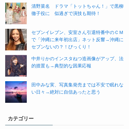
清野菜名 ドラマ「トットちゃん！」で黒柳
徹子役に 似過ぎで演技も期待！
セブンイレブン、安室さん引退特番中のＣＭ
で「沖縄に来年初出店」ネット反響→沖縄に
セブンないの？！びっくり！
中井りかのインスタねつ造画像がアップ、法
的措置も→典型的な因果応報
田中みな実、写真集発売までは不安で眠れな
い日々→絶対に自信あったと思う
カテゴリー