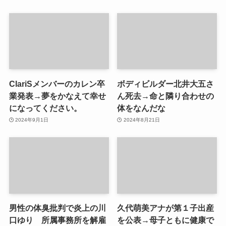
ClariSメンバーのカレン卒
ボディビルダー北井大五さ
業発表→夢をかなえて幸せ
ん死去→命と隣り合わせの
になってください。
体をなんだな
2024年9月1日
2024年8月21日
男性の体臭批判で炎上の川
久代萌美アナが第１子出産
口ゆり 所属事務所を解雇
を公表→母子ともに健康で