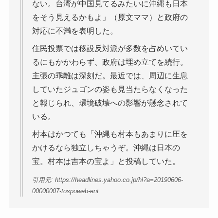
ない。台湾が中国見てるみたいに沖縄も日本
をそう見えるかもよ」（原文ママ）と政府の
対応に不満を表明した。
住民投票では移設反対派が多数を占めいてい
るにもかかわらず、政府は埋め立てを続行。
主張の乖離は深刻だ。最近では、周辺に生息
していたジュゴンの姿も見当たらなくなった
と報じられ、環境破壊への影響が懸念されて
いる。
村本はかつても「沖縄も村本もあまりに圧を
かけるなら独立しちゃうぞ。沖縄は日本の
宝。村本は吉本の宝よ」と投稿していた。
引用元: https://headlines.yahoo.co.jp/hl?a=20190606-
00000007-tospoweb-ent