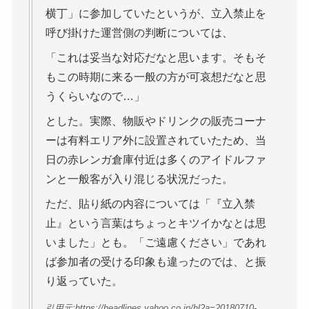
横丁」に参加していたというが、立入禁止を
呼び掛けた運営側の判断については、
「これは妥当な対応だなと思います。そもそ
もこの時期に来る一般の方が可哀想だなと思
うくらいなので…」
とした。実際、物販やドリンクの販売コーナ
ーは有料エリア外に設置されていたため、当
日の赤レンガ倉庫付近は多くのアイドルファ
ンと一般客が入り混じる状況だった。
ただ、貼り紙の内容については「『立入禁
止』という言葉はちょっとキツイかなとは思
いました」とも。「ご遠慮ください」であれ
ば参加者の受ける印象も違ったのでは、と振
り返っていた。
引用元:https://headlines.yahoo.co.jp/hl?a=20180710-