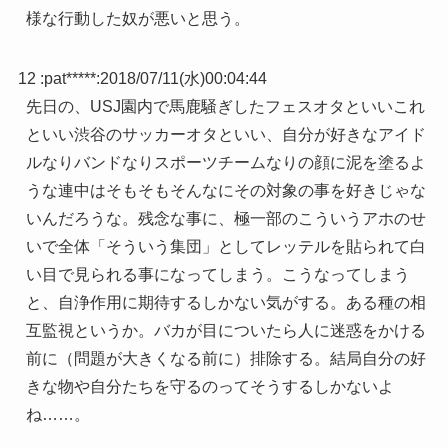
様な行動した奴が悪いと思う。
12 :
pat*****
:
2018/07/11(水)00:04:44
先日の、USJ園内で馬鹿騒ぎしたフェスオタといいこれ
といい渋谷のサッカーオタといい、自分が好きなアイド
ルなりバンドなりスポーツチームなりの顔に泥を塗るよ
うな連中はそもそもそんなにその対象の事を好きじゃな
いんだろうな。残念な事に、極一部のこういうアホのせ
いで全体「そういう集団」としてレッテルを貼られて白
い目で見られる事になってしまう。こうなってしまう
と、自浄作用に期待するしかない気がする。ある種の相
互監視というか。バカが目についたら人に迷惑をかける
前に（問題が大きくなる前に）排除する。結局自分の好
きな物や自分たちを守るのってそうするしかないよ
ね……。