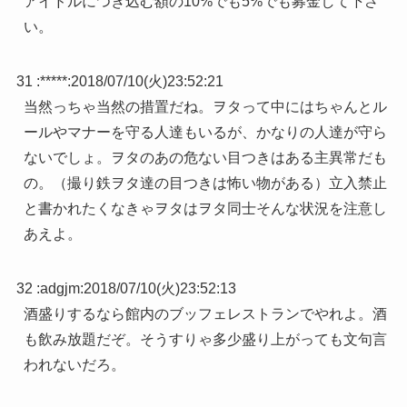
アイドルにつぎ込む額の10%でも5%でも募金して下さ
い。
31 :
*****
:
2018/07/10(火)23:52:21
当然っちゃ当然の措置だね。ヲタって中にはちゃんとル
ールやマナーを守る人達もいるが、かなりの人達が守ら
ないでしょ。ヲタのあの危ない目つきはある主異常だも
の。（撮り鉄ヲタ達の目つきは怖い物がある）立入禁止
と書かれたくなきゃヲタはヲタ同士そんな状況を注意し
あえよ。
32 :
adgjm
:
2018/07/10(火)23:52:13
酒盛りするなら館内のブッフェレストランでやれよ。酒
も飲み放題だぞ。そうすりゃ多少盛り上がっても文句言
われないだろ。