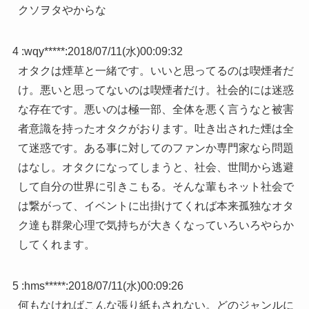
クソヲタやからな
4 :
wqy*****
:
2018/07/11(水)00:09:32
オタクは煙草と一緒です。いいと思ってるのは喫煙者だ
け。悪いと思ってないのは喫煙者だけ。社会的には迷惑
な存在です。悪いのは極一部、全体を悪く言うなと被害
者意識を持ったオタクがおります。吐き出された煙は全
て迷惑です。ある事に対してのファンか専門家なら問題
はなし。オタクになってしまうと、社会、世間から逃避
して自分の世界に引きこもる。そんな輩もネット社会で
は繋がって、イベントに出掛けてくれば本来孤独なオタ
ク達も群衆心理で気持ちが大きくなっていろいろやらか
してくれます。
5 :
hms*****
:
2018/07/11(水)00:09:26
何もなければこんな張り紙もされない。どのジャンルに