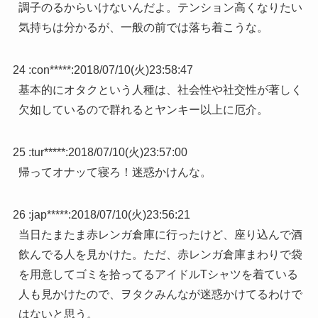
調子のるからいけないんだよ。テンション高くなりたい
気持ちは分かるが、一般の前では落ち着こうな。
24 :
con*****
:
2018/07/10(火)23:58:47
基本的にオタクという人種は、社会性や社交性が著しく
欠如しているので群れるとヤンキー以上に厄介。
25 :
tur*****
:
2018/07/10(火)23:57:00
帰ってオナッて寝ろ！迷惑かけんな。
26 :
jap*****
:
2018/07/10(火)23:56:21
当日たまたま赤レンガ倉庫に行ったけど、座り込んで酒
飲んでる人を見かけた。ただ、赤レンガ倉庫まわりで袋
を用意してゴミを拾ってるアイドルTシャツを着ている
人も見かけたので、ヲタクみんなが迷惑かけてるわけで
はないと思う。