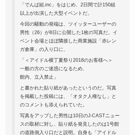
「でんぱ組.inc」をはじめ、2日間で計150組
以上が出演した大型イベントだ。
今回の騒動の発端は、ツイッターユーザーの
男性（26）が8日に公開した1枚の写真だ。イ
ベント会場とほぼ隣接した商業施設「赤レン
ガ倉庫」の入り口に、
「＜アイドル横丁夏祭り2018のお客様へ＞
一般の方のご迷惑になるため、
館内、立入禁止」
と書かれた貼り紙があったというのだ。写真
を掲載した投稿には、「オタク人権なし」と
のコメントも添えられていた。
写真をアップした男性は10日のJ-CASTニュー
スの取材に対し、貼り紙を発見したのは1号館
の道路側入り口だと説明。自身も「アイドル