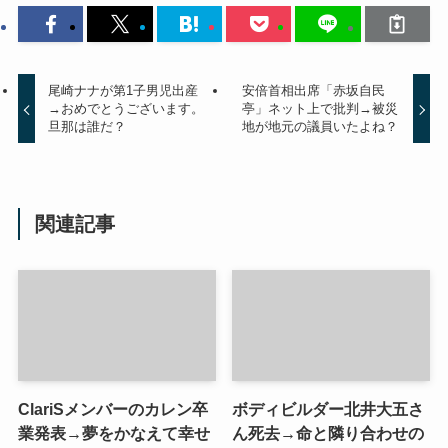
尾崎ナナが第1子男児出産
安倍首相出席「赤坂自民
→おめでとうございます。
亭」ネット上で批判→被災
旦那は誰だ？
地が地元の議員いたよね？
関連記事
ClariSメンバーのカレン卒
ボディビルダー北井大五さ
業発表→夢をかなえて幸せ
ん死去→命と隣り合わせの