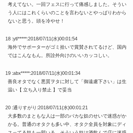
考えてない。一回フェスに行って痛感しました。そうい
う人にはこれくらいのことを言わないとやっぱりわから
ないと思う。頭を冷やせ！
18 :
ytl*****
:
2018/07/11(水)00:01:54
海外でサポーターがゴミ拾いで賞賛されてるけど、国内
ではこんなもん。所詮外向けのいいカッコしい。
19 :
abx*****
:
2018/07/11(水)00:01:34
善良オタでなく悪質ヲタに対して「御遠慮下さい」は生
温い【 立ち入り禁止 】で妥当
20 :
通りすがり
:
2018/07/11(水)00:01:21
大多数のまともな人は一部のバカな奴のせいで迷惑がか
かる。普通のオタクも多い中、オタク全員を対象にディ
スってる奴も一部いる。そういう奴は酒飲んで店に迷惑