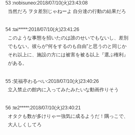
53 :
nobisuneo
:
2018/07/10(火)23:43:08
当然だろ ヲタ差別じゃねーよ 自分達の行動の結果だろ
54 :
tai*****
:
2018/07/10(火)23:41:26
このような事態を招いたのは誰のせいでもないし、差別
でもない。彼らが“何をするのも自由”と思うのと同じか
それ以上に、施設の方には被害を被る以上『選ぶ権利』
がある。
55 :
笑福亭わるぺい
:
2018/07/10(火)23:40:26
立入禁止の館内に入ってみたみたいな動画作りそう
56 :
te2*****
:
2018/07/10(火)23:40:21
オタクも数が多けりゃー強気に成るようだ！隅っこで、
大人しくしてろ