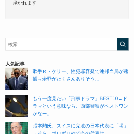
弾かれます
人気記事
歌手Ｒ・ケリー、性犯罪容疑で連邦当局が逮
捕→余罪がたくさんありそう…
もう一度見たい「刑事ドラマ」BEST10→ド
ラマという意味なら、西部警察がベストワン
かなー。
張本勲氏、スイスに完敗の日本代表に「喝」
→そら、ボロボロやで今の代表は、、、