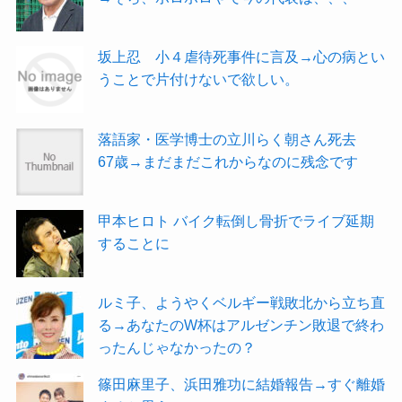
坂上忍 小４虐待死事件に言及→心の病とい
うことで片付けないで欲しい。
落語家・医学博士の立川らく朝さん死去
67歳→まだまだこれからなのに残念です
甲本ヒロト バイク転倒し骨折でライブ延期
することに
ルミ子、ようやくベルギー戦敗北から立ち直
る→あなたのW杯はアルゼンチン敗退で終わ
ったんじゃなかったの？
篠田麻里子、浜田雅功に結婚報告→すぐ離婚