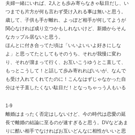
夫婦一緒にいれば、2人とも歩み寄らなきゃ駄目だし、い
つまでも片方が何も言わず受け入れる事は無いと思う。
歳して、子供も手が離れ、よっぽど相手が何してようが
関心なければ成り立つかもしれないけど、新婚からそん
なカップル居ないと思う。
ほんとに付き合ってた頃は「いいよいいよ好きにしな
よ」と思ってたとしてもそのうち、それが我慢に変わ
り、それが溜まって行く、お互いこうゆうとこ直して、
もっとこうして！と話して歩み寄れればいいが、なんで
も受け入れてくれてたのに！こんなはずじゃなかった自
分はそ子直したくない駄目だ！となっちゃっう人もいる
1-9
離婚はまったく否定はしないけど、今の時代は恋愛の延
長で離婚の結論に至るのが速すぎると思う。DVなどあま
りに酷い相手でなければお互いどんなに相性がいいと思