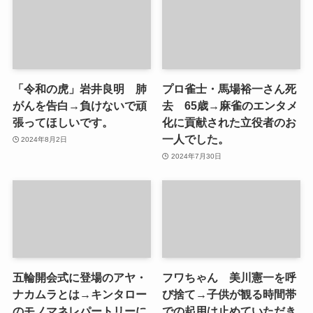
「令和の虎」岩井良明 肺
プロ雀士・馬場裕一さん死
がんを告白→負けないで頑
去 65歳→麻雀のエンタメ
張ってほしいです。
化に貢献された立役者のお
一人でした。
2024年8月2日
2024年7月30日
五輪開会式に登場のアヤ・
フワちゃん 美川憲一を呼
ナカムラとは→キンタロー
び捨て→子供が観る時間帯
のモノマネレパートリーに
での起用は止めていただき