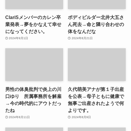
ClariSメンバーのカレン卒
ボディビルダー北井大五さ
業発表→夢をかなえて幸せ
ん死去→命と隣り合わせの
になってください。
体をなんだな
2024年9月1日
2024年8月21日
男性の体臭批判で炎上の川
久代萌美アナが第１子出産
口ゆり 所属事務所を解雇
を公表→母子ともに健康で
→今の時代的にアウトだっ
無事ご出産されたようで何
たね
よりです。
2024年8月11日
2024年8月9日