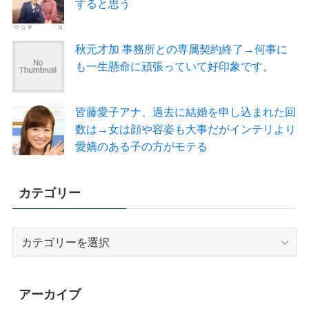
すると思う
秋元才加 事務所との専属契約終了→何事に
も一生懸命に頑張っていて好印象です。
皆藤愛子アナ、過去に結婚を申し込まれた回
数は→女は顔や容姿も大事だがインテリより
愛嬌のある子の方がモテる
カテゴリー
カ
テ
ゴ
リ
アーカイブ
ー