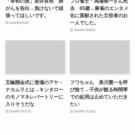
「令和の虎」岩井良明 肺
プロ雀士・馬場裕一さん死
がんを告白→負けないで頑
去 65歳→麻雀のエンタメ
張ってほしいです。
化に貢献された立役者のお
一人でした。
2024年8月2日
2024年7月30日
五輪開会式に登場のアヤ・
フワちゃん 美川憲一を呼
ナカムラとは→キンタロー
び捨て→子供が観る時間帯
のモノマネレパートリーに
での起用は止めていただき
入りそうだな
たい
2024年7月27日
2024年7月24日