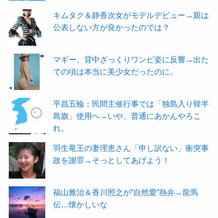
キムタク＆静香次女がモデルデビュー→親は
公表しない方が良かったのでは？
マギー、背中ざっくりワンピ姿に反響→出た
ての頃は本当に美少女だったのに。
平昌五輪：民間主催行事では「独島入り韓半
島旗」使用へ→いや、普通にあかんやろこ
れ。
羽生竜王の妻理恵さん「申し訳ない」衝突事
故を謝罪→そっとしてあげよう！
福山雅治＆香川照之が“自然愛”熱弁→龍馬
伝…懐かしいな