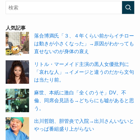
人気記事
落合博満氏「３、４年くらい前からイチロー
は動きが小さくなった」→原因がわかっても
直せないのが身体の衰え
リトル・マーメイド主演の黒人女優批判に
「哀れな人」→イメージと違うのだから文句
は当たり前。
麻世、本紙に激白「全くのうそ」DV、不
倫、同席会見語る→どちらにも嘘があると思
う。
出川哲朗、胆管炎で入院→出川さんいないと
やっぱ番組盛り上がらない