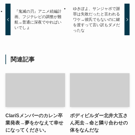
ゆきぽよ、サンジャポで謝
『鬼滅の刃』アニメ続編計
罪は失敗だったと言われる
画、フジテレビの調整が難
ワケ→彼氏でもないのに鍵
航→普通に深夜でやればい
を渡すって言い訳もダメだ
いでしょ
ったな
関連記事
ClariSメンバーのカレン卒
ボディビルダー北井大五さ
業発表→夢をかなえて幸せ
ん死去→命と隣り合わせの
になってください。
体をなんだな