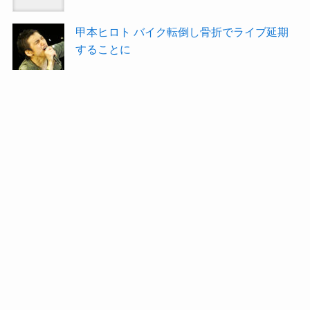
甲本ヒロト バイク転倒し骨折でライブ延期
することに
ルミ子、ようやくベルギー戦敗北から立ち直
る→あなたのW杯はアルゼンチン敗退で終わ
ったんじゃなかったの？
篠田麻里子、浜田雅功に結婚報告→すぐ離婚
すると思う
秋元才加 事務所との専属契約終了→何事に
も一生懸命に頑張っていて好印象です。
皆藤愛子アナ、過去に結婚を申し込まれた回
数は→女は顔や容姿も大事だがインテリより