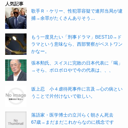
人気記事
歌手Ｒ・ケリー、性犯罪容疑で連邦当局が逮
捕→余罪がたくさんありそう…
もう一度見たい「刑事ドラマ」BEST10→ド
ラマという意味なら、西部警察がベストワン
かなー。
張本勲氏、スイスに完敗の日本代表に「喝」
→そら、ボロボロやで今の代表は、、、
坂上忍 小４虐待死事件に言及→心の病とい
うことで片付けないで欲しい。
落語家・医学博士の立川らく朝さん死去
67歳→まだまだこれからなのに残念です