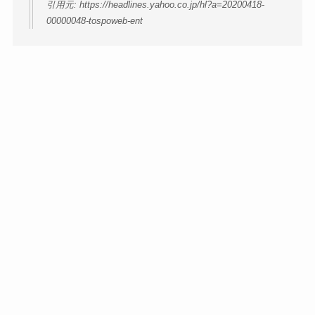
引用元: https://headlines.yahoo.co.jp/hl?a=20200418-
00000048-tospoweb-ent