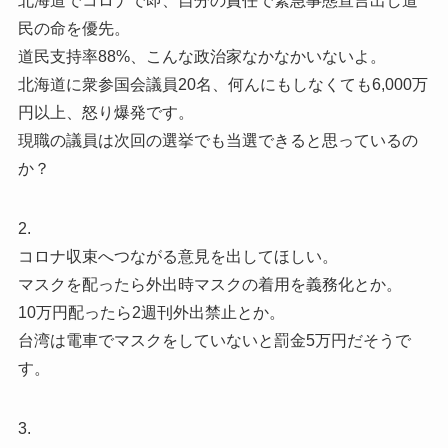
北海道でコロナで即、自分の責任で緊急事態宣言出し道
民の命を優先。
道民支持率88%、こんな政治家なかなかいないよ。
北海道に衆参国会議員20名、何んにもしなくても6,000万
円以上、怒り爆発です。
現職の議員は次回の選挙でも当選できると思っているの
か？
2.
コロナ収束へつながる意見を出してほしい。
マスクを配ったら外出時マスクの着用を義務化とか。
10万円配ったら2週刊外出禁止とか。
台湾は電車でマスクをしていないと罰金5万円だそうで
す。
3.