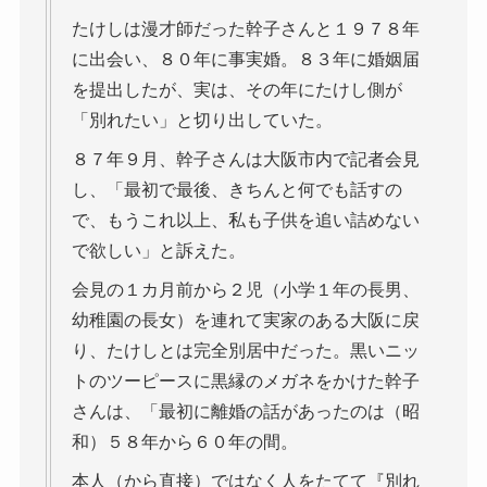
たけしは漫才師だった幹子さんと１９７８年
に出会い、８０年に事実婚。８３年に婚姻届
を提出したが、実は、その年にたけし側が
「別れたい」と切り出していた。
８７年９月、幹子さんは大阪市内で記者会見
し、「最初で最後、きちんと何でも話すの
で、もうこれ以上、私も子供を追い詰めない
で欲しい」と訴えた。
会見の１カ月前から２児（小学１年の長男、
幼稚園の長女）を連れて実家のある大阪に戻
り、たけしとは完全別居中だった。黒いニッ
トのツーピースに黒縁のメガネをかけた幹子
さんは、「最初に離婚の話があったのは（昭
和）５８年から６０年の間。
本人（から直接）ではなく人をたてて『別れ