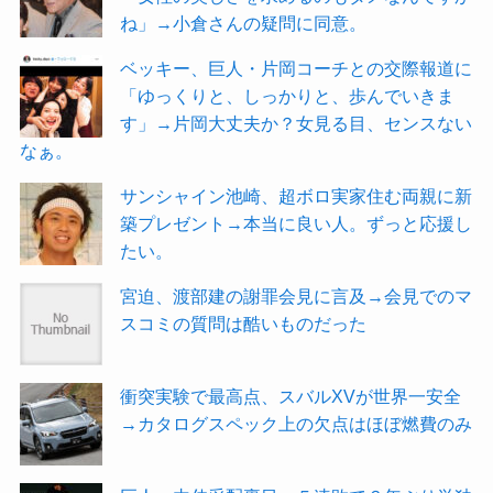
ね」→小倉さんの疑問に同意。
ベッキー、巨人・片岡コーチとの交際報道に
「ゆっくりと、しっかりと、歩んでいきま
す」→片岡大丈夫か？女見る目、センスない
なぁ。
サンシャイン池崎、超ボロ実家住む両親に新
築プレゼント→本当に良い人。ずっと応援し
たい。
宮迫、渡部建の謝罪会見に言及→会見でのマ
スコミの質問は酷いものだった
衝突実験で最高点、スバルXVが世界一安全
→カタログスペック上の欠点はほぼ燃費のみ