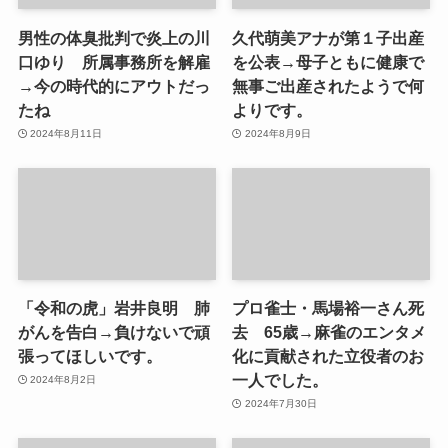
男性の体臭批判で炎上の川
久代萌美アナが第１子出産
口ゆり 所属事務所を解雇
を公表→母子ともに健康で
→今の時代的にアウトだっ
無事ご出産されたようで何
たね
よりです。
2024年8月11日
2024年8月9日
「令和の虎」岩井良明 肺
プロ雀士・馬場裕一さん死
がんを告白→負けないで頑
去 65歳→麻雀のエンタメ
張ってほしいです。
化に貢献された立役者のお
一人でした。
2024年8月2日
2024年7月30日