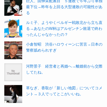
巨人、由伸采配裏目 ５連敗で６年ぶり単独
最下位→昨年を上回る大型連敗の可能性があ
る
ルミ子、ようやくベルギー戦敗北から立ち直
る→あなたのW杯はアルゼンチン敗退で終わ
ったんじゃなかったの？
小倉智昭 渋谷ハロウィーンに苦言→日本の
警察舐められすぎ
河野景子 経営者と再婚へ→離婚前から交際
してたね。
草なぎ、香取が「新しい地図」についてコメ
ント→３人でってとこがいいね。