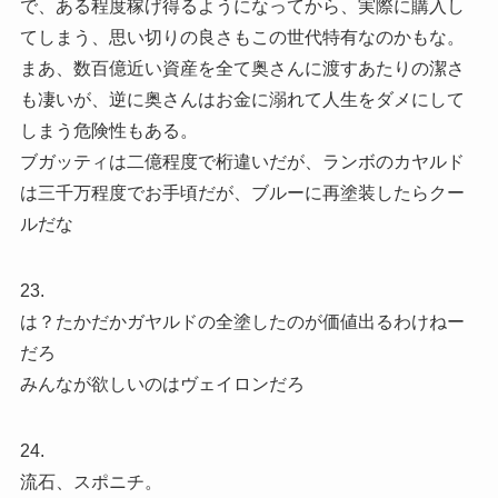
で、ある程度稼げ得るようになってから、実際に購入し
てしまう、思い切りの良さもこの世代特有なのかもな。
まあ、数百億近い資産を全て奥さんに渡すあたりの潔さ
も凄いが、逆に奥さんはお金に溺れて人生をダメにして
しまう危険性もある。
ブガッティは二億程度で桁違いだが、ランボのカヤルド
は三千万程度でお手頃だが、ブルーに再塗装したらクー
ルだな
23.
は？たかだかガヤルドの全塗したのが価値出るわけねー
だろ
みんなが欲しいのはヴェイロンだろ
24.
流石、スポニチ。