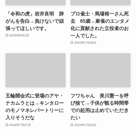
「令和の虎」岩井良明 肺
プロ雀士・馬場裕一さん死
がんを告白→負けないで頑
去 65歳→麻雀のエンタメ
張ってほしいです。
化に貢献された立役者のお
一人でした。
2024年8月2日
2024年7月30日
五輪開会式に登場のアヤ・
フワちゃん 美川憲一を呼
ナカムラとは→キンタロー
び捨て→子供が観る時間帯
のモノマネレパートリーに
での起用は止めていただき
入りそうだな
たい
2024年7月27日
2024年7月24日