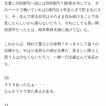
元妻に200億円(一説には500億円？)財産分与しても、今
のペースで働いていれば1億円位１年足らずで貯まるだろ
う。今、住んで居る自宅はそのまま住み続けることで合
意したらしいから困らないだろう。それにしても長い間
別居中だったとは、樹木希林夫婦に負けてないな。
これからは、晴れて愛人との余勢？すっきりして益々の
活躍かな。やはり金持ちの成せる事だ。羨ましい限りと
思う人は少なくないだろう。一槍一穴主義なんて化石か
な。
20.
９５９あったなぁ・・・
なんかＴＶで見た覚えがある。
21.