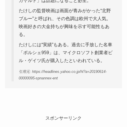
ガヤルド」は話題になること必至。
たけしの監督映画は画面が青みがかった“北野
ブルー”と呼ばれ、その色調は欧州で大人気。
映画好きの大金持ちが興味を示す可能性もあ
る。
たけしには“実績”もある。過去に手放した名車
「ポルシェ959」は、マイクロソフト創業者ビ
ル・ゲイツ氏が購入したといわれている。
引用元: https://headlines.yahoo.co.jp/hl?a=20190614-
00000095-spnannex-ent
スポンサーリンク