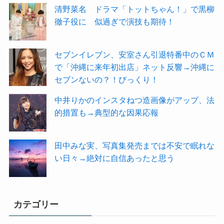
清野菜名 ドラマ「トットちゃん！」で黒柳
徹子役に 似過ぎで演技も期待！
セブンイレブン、安室さん引退特番中のＣＭ
で「沖縄に来年初出店」ネット反響→沖縄に
セブンないの？！びっくり！
中井りかのインスタねつ造画像がアップ、法
的措置も→典型的な因果応報
田中みな実、写真集発売までは不安で眠れな
い日々→絶対に自信あったと思う
カテゴリー