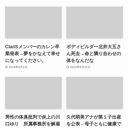
ClariSメンバーのカレン卒
ボディビルダー北井大五さ
業発表→夢をかなえて幸せ
ん死去→命と隣り合わせの
になってください。
体をなんだな
2024年9月1日
2024年8月21日
男性の体臭批判で炎上の川
久代萌美アナが第１子出産
口ゆり 所属事務所を解雇
を公表→母子ともに健康で