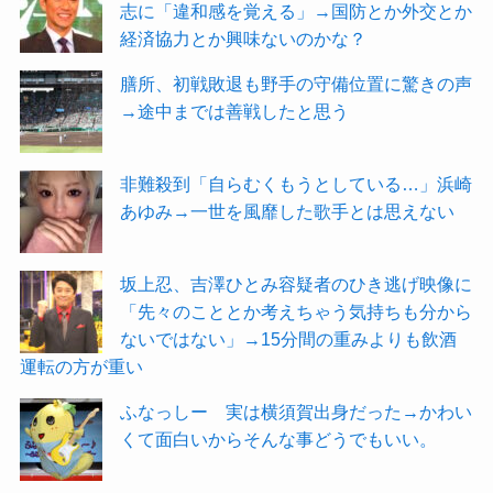
志に「違和感を覚える」→国防とか外交とか
経済協力とか興味ないのかな？
膳所、初戦敗退も野手の守備位置に驚きの声
→途中までは善戦したと思う
非難殺到「自らむくもうとしている…」浜崎
あゆみ→一世を風靡した歌手とは思えない
坂上忍、吉澤ひとみ容疑者のひき逃げ映像に
「先々のこととか考えちゃう気持ちも分から
ないではない」→15分間の重みよりも飲酒
運転の方が重い
ふなっしー 実は横須賀出身だった→かわい
くて面白いからそんな事どうでもいい。