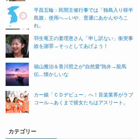
平昌五輪：民間主催行事では「独島入り韓半
島旗」使用へ→いや、普通にあかんやろこ
れ。
羽生竜王の妻理恵さん「申し訳ない」衝突事
故を謝罪→そっとしてあげよう！
福山雅治＆香川照之が“自然愛”熱弁→龍馬
伝…懐かしいな
カー娘「ＣＤデビュー」へ！音楽業界がラブ
コール→あくまで彼女たちはアスリート。
カテゴリー