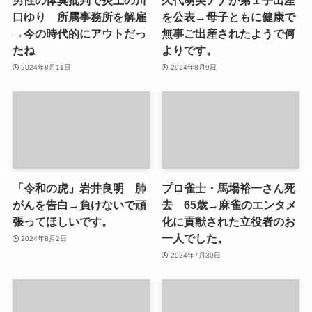
男性の体臭批判で炎上の川
久代萌美アナが第１子出産
口ゆり 所属事務所を解雇
を公表→母子ともに健康で
→今の時代的にアウトだっ
無事ご出産されたようで何
たね
よりです。
2024年8月11日
2024年8月9日
「令和の虎」岩井良明 肺
プロ雀士・馬場裕一さん死
がんを告白→負けないで頑
去 65歳→麻雀のエンタメ
張ってほしいです。
化に貢献された立役者のお
一人でした。
2024年8月2日
2024年7月30日