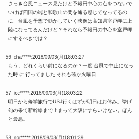
さっき台風ニュース見たけど予報円中心の点をつないで
いけば四国の端と和歌山の間を通る感じでなってるの
に、台風を予想で動かしていく映像は高知県室戸岬に上
陸になってるんだけど？それなら予報円の中心を室戸岬
にするべきでは？
56 :
cha*****
:
2018/09/03(月)18:03:27
もう、どれくらい前になるのか？一度 台風で中止になっ
た時 に 行ってました それも確か火曜日
57 :
icc*****
:
2018/09/03(月)18:03:22
明日から修学旅行でUSJ行くはずが明日はお休み。挙げ
句の果て新幹線まで止まって大阪にすらいけない。ほん
と最悪。
58 :
nor*****
:
2018/09/03(月)18:01:39