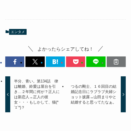
エンタメ
よかったらシェアしてね！
半分、青い。第134話 律
は離婚、鈴愛は屋台を引
つるの剛士、１６回目の結
き…２年間に何が？正人に
婚記念日にラブラブ夫婦シ
は新恋人→正人の彼
ョット披露→山田まりやと
女・・・もしかして、猫(*
結婚すると思ってたなぁ。
´ｴ`*)？