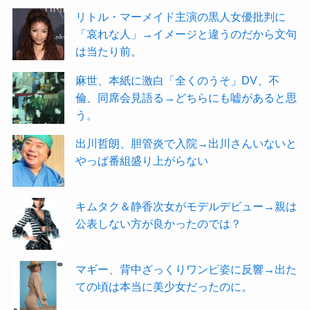
リトル・マーメイド主演の黒人女優批判に
「哀れな人」→イメージと違うのだから文句
は当たり前。
麻世、本紙に激白「全くのうそ」DV、不
倫、同席会見語る→どちらにも嘘があると思
う。
出川哲朗、胆管炎で入院→出川さんいないと
やっぱ番組盛り上がらない
キムタク＆静香次女がモデルデビュー→親は
公表しない方が良かったのでは？
マギー、背中ざっくりワンピ姿に反響→出た
ての頃は本当に美少女だったのに。