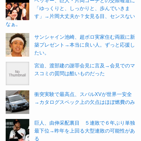
ベッキー、巨人・片岡コーチとの交際報道に
「ゆっくりと、しっかりと、歩んでいきま
す」→片岡大丈夫か？女見る目、センスない
なぁ。
サンシャイン池崎、超ボロ実家住む両親に新
築プレゼント→本当に良い人。ずっと応援し
たい。
宮迫、渡部建の謝罪会見に言及→会見でのマ
スコミの質問は酷いものだった
衝突実験で最高点、スバルXVが世界一安全
→カタログスペック上の欠点はほぼ燃費のみ
巨人、由伸采配裏目 ５連敗で６年ぶり単独
最下位→昨年を上回る大型連敗の可能性があ
る