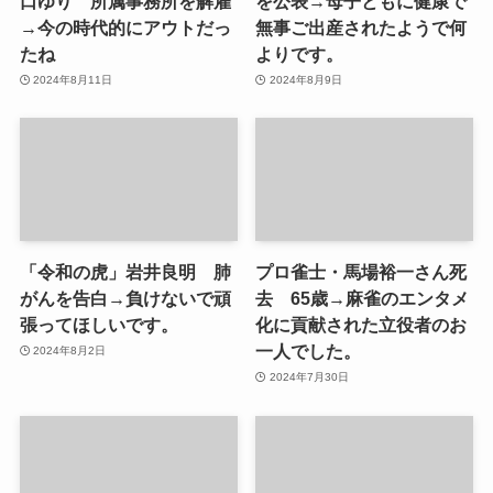
口ゆり 所属事務所を解雇
を公表→母子ともに健康で
→今の時代的にアウトだっ
無事ご出産されたようで何
たね
よりです。
2024年8月11日
2024年8月9日
「令和の虎」岩井良明 肺
プロ雀士・馬場裕一さん死
がんを告白→負けないで頑
去 65歳→麻雀のエンタメ
張ってほしいです。
化に貢献された立役者のお
一人でした。
2024年8月2日
2024年7月30日