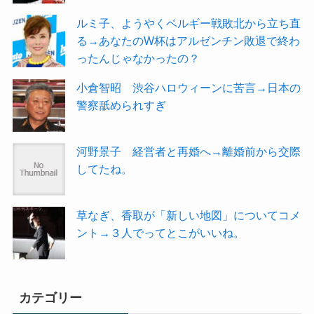
ルミ子、ようやくベルギー戦敗北から立ち直
る→あなたのW杯はアルゼンチン敗退で終わ
ったんじゃなかったの？
小倉智昭 渋谷ハロウィーンに苦言→日本の
警察舐められすぎ
河野景子 経営者と再婚へ→離婚前から交際
してたね。
草なぎ、香取が「新しい地図」についてコメ
ント→３人でってとこがいいね。
カテゴリー