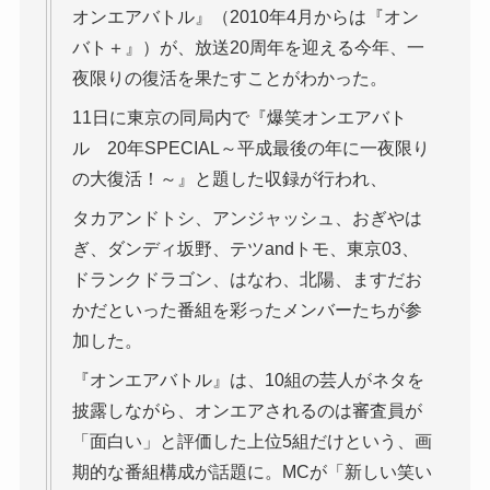
オンエアバトル』（2010年4月からは『オン
バト＋』）が、放送20周年を迎える今年、一
夜限りの復活を果たすことがわかった。
11日に東京の同局内で『爆笑オンエアバト
ル 20年SPECIAL～平成最後の年に一夜限り
の大復活！～』と題した収録が行われ、
タカアンドトシ、アンジャッシュ、おぎやは
ぎ、ダンディ坂野、テツandトモ、東京03、
ドランクドラゴン、はなわ、北陽、ますだお
かだといった番組を彩ったメンバーたちが参
加した。
『オンエアバトル』は、10組の芸人がネタを
披露しながら、オンエアされるのは審査員が
「面白い」と評価した上位5組だけという、画
期的な番組構成が話題に。MCが「新しい笑い