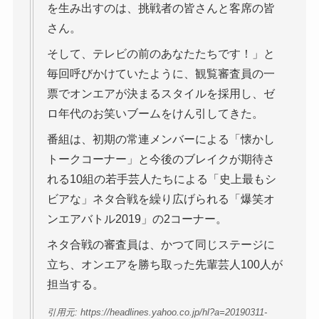
を生み出すのは、挑戦者の皆さんと客席の皆
さん。
そして、テレビの前のあなたたちです！」と
毎回呼びかけていたように、観覧審査員の一
票でオンエアが決まるスタイルを採用し、ゼ
ロ年代のお笑いブームをけん引してきた。
番組は、初期の常連メンバーによる「懐かし
トークコーナー」と今後のブレイクが期待さ
れる10組の若手芸人たちによる「史上最もシ
ビアな」ネタ合戦を繰り広げられる「爆笑オ
ンエアバトル2019」の2コーナー。
ネタ合戦の審査員は、かつて同じステージに
立ち、オンエアを勝ち取った先輩芸人100人が
担当する。
引用元: https://headlines.yahoo.co.jp/hl?a=20190311-