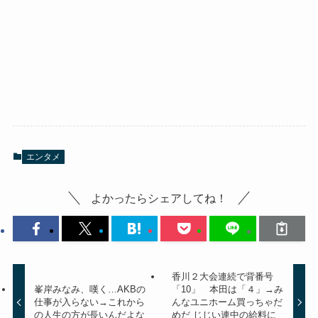
エンタメ
よかったらシェアしてね！
香川２大会連続で背番号
峯岸みなみ、嘆く…AKBの
「10」 本田は「４」→み
仕事が入らない→これから
んなユニホーム買っちゃだ
の人生の方が長いんだよな
めだ じじい連中の給料に