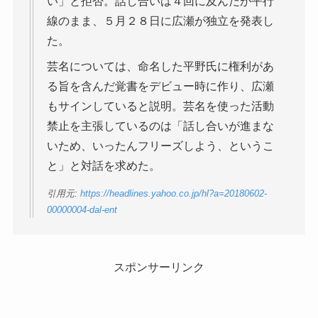
い」と拒否。話し合いは４回に及んだが平行
線のまま、５月２８日に広瀬が独立を発表し
た。
芸名については、命名した平野氏に権利があ
る旨を含んだ覚書をデビュー時に作り、広瀬
もサインしていると説明。芸名を使った活動
禁止を主張しているのは「話し合いが進まな
いため、いったんフリーズしよう、というこ
と」と対話を求めた。
引用元:
https://headlines.yahoo.co.jp/hl?a=20180602-
00000004-dal-ent
スポンサーリンク