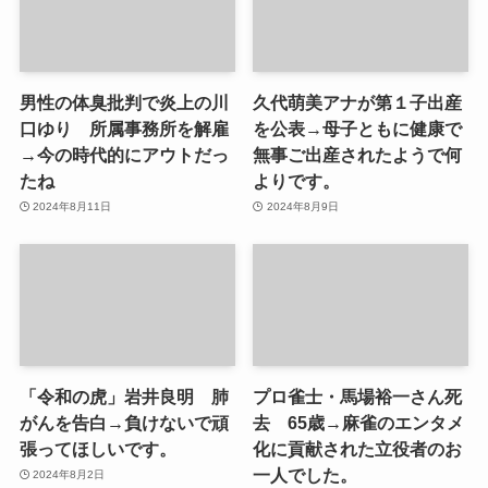
男性の体臭批判で炎上の川
久代萌美アナが第１子出産
口ゆり 所属事務所を解雇
を公表→母子ともに健康で
→今の時代的にアウトだっ
無事ご出産されたようで何
たね
よりです。
2024年8月11日
2024年8月9日
「令和の虎」岩井良明 肺
プロ雀士・馬場裕一さん死
がんを告白→負けないで頑
去 65歳→麻雀のエンタメ
張ってほしいです。
化に貢献された立役者のお
一人でした。
2024年8月2日