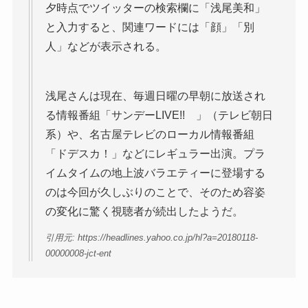
夕時点でツイッターの検索欄に「浅尾美和」
と入力すると、関連ワードには「顔」「別
人」などが表示される。
浅尾さんは現在、毎週日曜の早朝に放送され
る情報番組「サンデーLIVE!! 」（テレビ朝日
系）や、名古屋テレビのローカル情報番組
「ドデスカ！」などにレギュラー出演。プラ
イムタイムの地上波バラエティーに登場する
のは今回が久しぶりのことで、そのため容姿
の変化に驚く視聴者が続出したようだ。
引用元: https://headlines.yahoo.co.jp/hl?a=20180118-
00000008-jct-ent