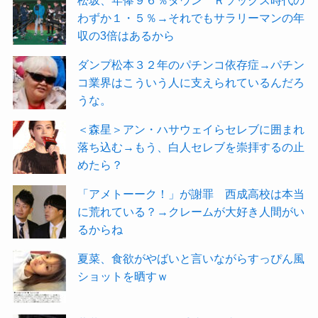
わずか１・５％→それでもサラリーマンの年
収の3倍はあるから
ダンプ松本３２年のパチンコ依存症→パチン
コ業界はこういう人に支えられているんだろ
うな。
＜森星＞アン・ハサウェイらセレブに囲まれ
落ち込む→もう、白人セレブを崇拝するの止
めたら？
「アメトーーク！」が謝罪 西成高校は本当
に荒れている？→クレームが大好き人間がい
るからね
夏菜、食欲がやばいと言いながらすっぴん風
ショットを晒すｗ