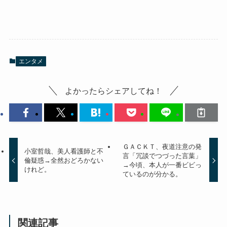
エンタメ
よかったらシェアしてね！
ＧＡＣＫＴ、夜道注意の発
小室哲哉、美人看護師と不
言「冗談でつづった言葉」
倫疑惑→全然おどろかない
→今頃、本人が一番ビビっ
けれど。
ているのが分かる。
関連記事