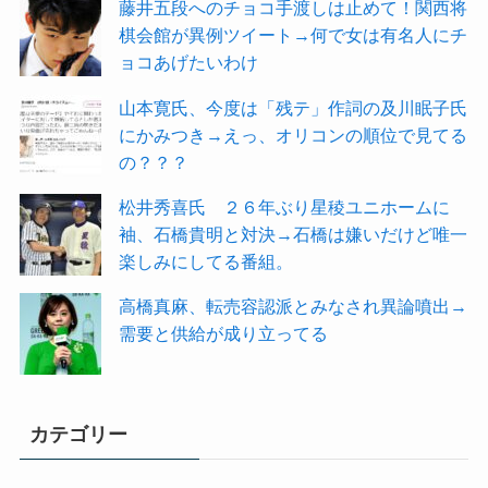
藤井五段へのチョコ手渡しは止めて！関西将
棋会館が異例ツイート→何で女は有名人にチ
ョコあげたいわけ
山本寛氏、今度は「残テ」作詞の及川眠子氏
にかみつき→えっ、オリコンの順位で見てる
の？？？
松井秀喜氏 ２６年ぶり星稜ユニホームに
袖、石橋貴明と対決→石橋は嫌いだけど唯一
楽しみにしてる番組。
高橋真麻、転売容認派とみなされ異論噴出→
需要と供給が成り立ってる
カテゴリー