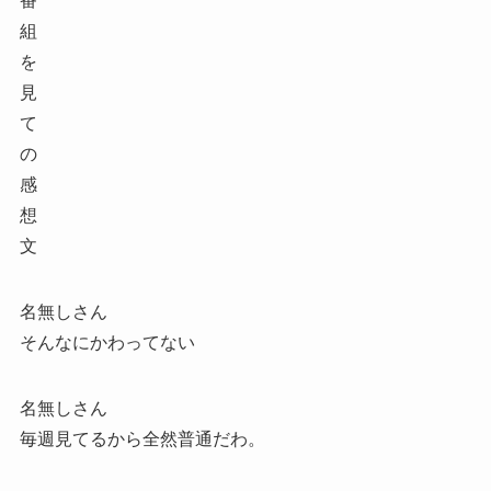
番
組
を
見
て
の
感
想
文
名無しさん
そんなにかわってない
名無しさん
毎週見てるから全然普通だわ。