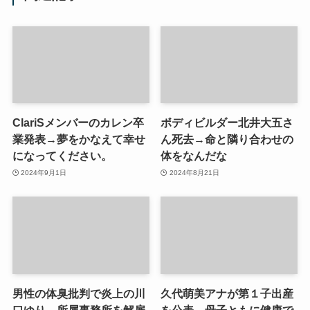
ClariSメンバーのカレン卒
ボディビルダー北井大五さ
業発表→夢をかなえて幸せ
ん死去→命と隣り合わせの
になってください。
体をなんだな
2024年9月1日
2024年8月21日
男性の体臭批判で炎上の川
久代萌美アナが第１子出産
口ゆり 所属事務所を解雇
を公表→母子ともに健康で