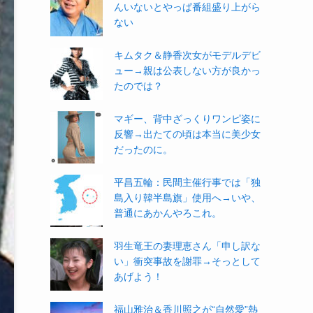
んいないとやっぱ番組盛り上がら
ない
キムタク＆静香次女がモデルデビ
ュー→親は公表しない方が良かっ
たのでは？
マギー、背中ざっくりワンピ姿に
反響→出たての頃は本当に美少女
だったのに。
平昌五輪：民間主催行事では「独
島入り韓半島旗」使用へ→いや、
普通にあかんやろこれ。
羽生竜王の妻理恵さん「申し訳な
い」衝突事故を謝罪→そっとして
あげよう！
福山雅治＆香川照之が“自然愛”熱