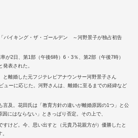
系「バイキング・ザ・ゴールデン ～河野景子が独占初告
聴率が2日、第1部（午後6時）6・3％、第2部（午後7時）
と発表された。
6）と離婚した元フジテレビアナウンサー河野景子さん
タビューに応じた。河野さんは、離婚に至るまでの経緯など
も言及。花田氏は「教育方針の違いが離婚原因の1つ」と公
原因にはならない」ときっぱり否定。その上で、
んですけど。今、思い出すと（元貴乃花親方が）優勝したと
す。