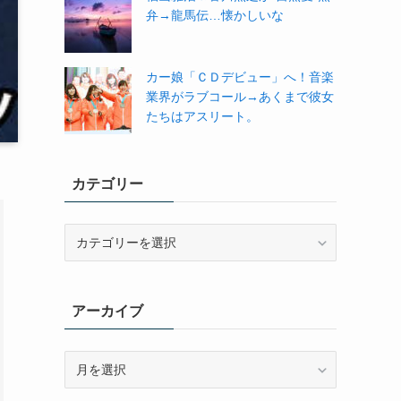
弁→龍馬伝…懐かしいな
カー娘「ＣＤデビュー」へ！音楽
業界がラブコール→あくまで彼女
たちはアスリート。
カテゴリー
カ
テ
ゴ
リ
アーカイブ
ー
ア
ー
カ