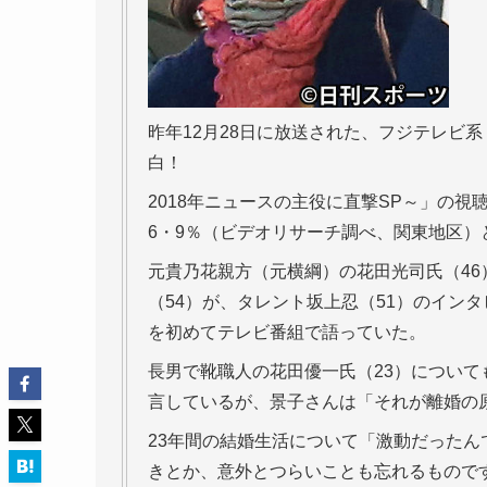
昨年12月28日に放送された、フジテレビ
白！
2018年ニュースの主役に直撃SP～」の視
6・9％（ビデオリサーチ調べ、関東地区）
元貴乃花親方（元横綱）の花田光司氏（4
（54）が、タレント坂上忍（51）のイン
を初めてテレビ番組で語っていた。
長男で靴職人の花田優一氏（23）について
言しているが、景子さんは「それが離婚の
23年間の結婚生活について「激動だった
きとか、意外とつらいことも忘れるもので