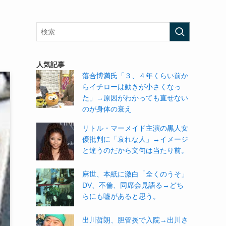
人気記事
落合博満氏「３、４年くらい前か
らイチローは動きが小さくなっ
た」→原因がわかっても直せない
のが身体の衰え
リトル・マーメイド主演の黒人女
優批判に「哀れな人」→イメージ
と違うのだから文句は当たり前。
麻世、本紙に激白「全くのうそ」
DV、不倫、同席会見語る→どち
らにも嘘があると思う。
出川哲朗、胆管炎で入院→出川さ