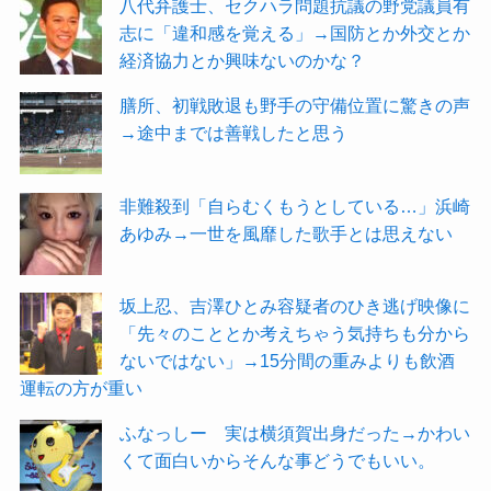
八代弁護士、セクハラ問題抗議の野党議員有
志に「違和感を覚える」→国防とか外交とか
経済協力とか興味ないのかな？
膳所、初戦敗退も野手の守備位置に驚きの声
→途中までは善戦したと思う
非難殺到「自らむくもうとしている…」浜崎
あゆみ→一世を風靡した歌手とは思えない
坂上忍、吉澤ひとみ容疑者のひき逃げ映像に
「先々のこととか考えちゃう気持ちも分から
ないではない」→15分間の重みよりも飲酒
運転の方が重い
ふなっしー 実は横須賀出身だった→かわい
くて面白いからそんな事どうでもいい。