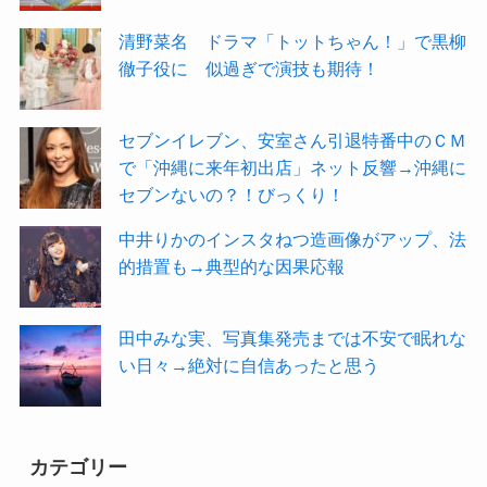
清野菜名 ドラマ「トットちゃん！」で黒柳
徹子役に 似過ぎで演技も期待！
セブンイレブン、安室さん引退特番中のＣＭ
で「沖縄に来年初出店」ネット反響→沖縄に
セブンないの？！びっくり！
中井りかのインスタねつ造画像がアップ、法
的措置も→典型的な因果応報
田中みな実、写真集発売までは不安で眠れな
い日々→絶対に自信あったと思う
カテゴリー