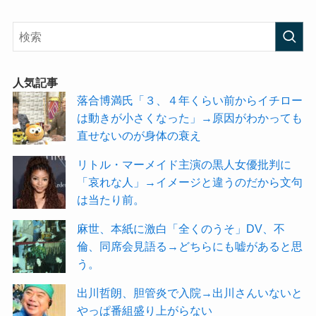
人気記事
落合博満氏「３、４年くらい前からイチロー
は動きが小さくなった」→原因がわかっても
直せないのが身体の衰え
リトル・マーメイド主演の黒人女優批判に
「哀れな人」→イメージと違うのだから文句
は当たり前。
麻世、本紙に激白「全くのうそ」DV、不
倫、同席会見語る→どちらにも嘘があると思
う。
出川哲朗、胆管炎で入院→出川さんいないと
やっぱ番組盛り上がらない