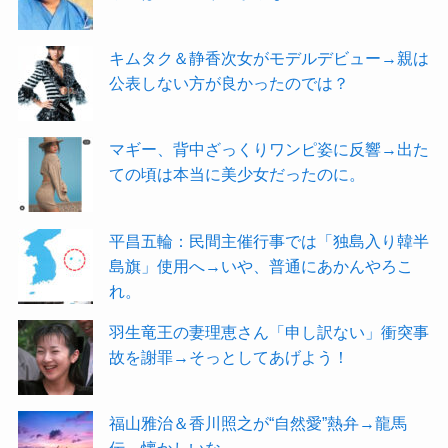
キムタク＆静香次女がモデルデビュー→親は
公表しない方が良かったのでは？
マギー、背中ざっくりワンピ姿に反響→出た
ての頃は本当に美少女だったのに。
平昌五輪：民間主催行事では「独島入り韓半
島旗」使用へ→いや、普通にあかんやろこ
れ。
羽生竜王の妻理恵さん「申し訳ない」衝突事
故を謝罪→そっとしてあげよう！
福山雅治＆香川照之が“自然愛”熱弁→龍馬
伝…懐かしいな