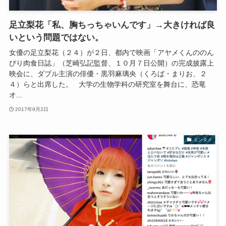
足立梨花「私、胸ちっちゃいんです」→大きければ良
いという問題ではない。
女優の足立梨花（２４）が２日、都内で映画「アヤメくんののん
びり肉食日誌」（芝崎弘記監督、１０月７日公開）の完成披露上
映会に、ダブル主演の俳優・黒羽麻璃央（くろば・まりお、２
４）らと出席した。 大学の生物学科の研究室を舞台に、恐竜
オ...
2017年9月2日
エンタメ