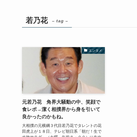
若乃花
– tag –
エンタメ
元若乃花 角界大騒動の中、笑顔で
食レポ→潔く相撲界から身を引いて
良かったのかもね。
大相撲の元横綱３代目若乃花でタレントの花
田虎上が１８日、テレビ朝日系「朝だ！生で