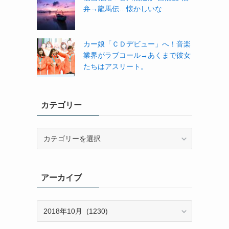
弁→龍馬伝…懐かしいな
カー娘「ＣＤデビュー」へ！音楽
業界がラブコール→あくまで彼女
たちはアスリート。
カテゴリー
カ
テ
ゴ
リ
アーカイブ
ー
ア
ー
カ