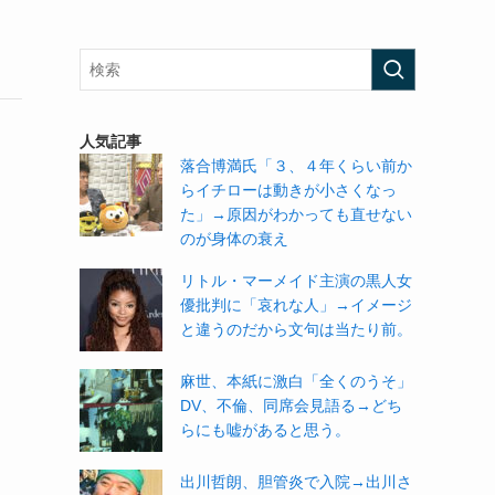
人気記事
落合博満氏「３、４年くらい前か
らイチローは動きが小さくなっ
た」→原因がわかっても直せない
のが身体の衰え
リトル・マーメイド主演の黒人女
優批判に「哀れな人」→イメージ
と違うのだから文句は当たり前。
麻世、本紙に激白「全くのうそ」
DV、不倫、同席会見語る→どち
らにも嘘があると思う。
出川哲朗、胆管炎で入院→出川さ