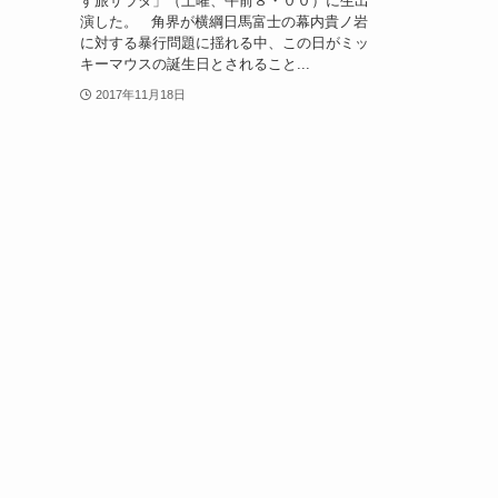
す旅サラダ」（土曜、午前８・００）に生出
演した。 角界が横綱日馬富士の幕内貴ノ岩
に対する暴行問題に揺れる中、この日がミッ
キーマウスの誕生日とされること...
2017年11月18日