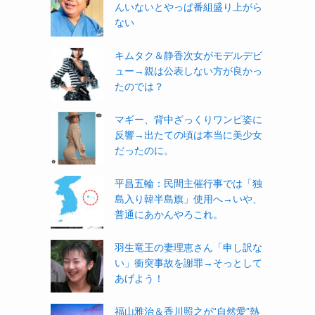
んいないとやっぱ番組盛り上がら
ない
キムタク＆静香次女がモデルデビ
ュー→親は公表しない方が良かっ
たのでは？
マギー、背中ざっくりワンピ姿に
反響→出たての頃は本当に美少女
だったのに。
平昌五輪：民間主催行事では「独
島入り韓半島旗」使用へ→いや、
普通にあかんやろこれ。
羽生竜王の妻理恵さん「申し訳な
い」衝突事故を謝罪→そっとして
あげよう！
福山雅治＆香川照之が“自然愛”熱