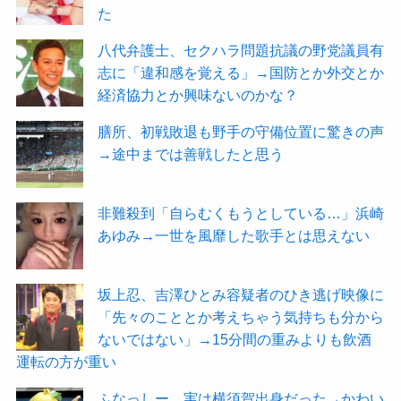
た
八代弁護士、セクハラ問題抗議の野党議員有
志に「違和感を覚える」→国防とか外交とか
経済協力とか興味ないのかな？
膳所、初戦敗退も野手の守備位置に驚きの声
→途中までは善戦したと思う
非難殺到「自らむくもうとしている…」浜崎
あゆみ→一世を風靡した歌手とは思えない
坂上忍、吉澤ひとみ容疑者のひき逃げ映像に
「先々のこととか考えちゃう気持ちも分から
ないではない」→15分間の重みよりも飲酒
運転の方が重い
ふなっしー 実は横須賀出身だった→かわい