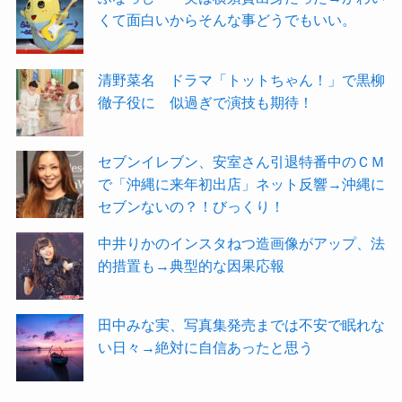
くて面白いからそんな事どうでもいい。
清野菜名 ドラマ「トットちゃん！」で黒柳
徹子役に 似過ぎで演技も期待！
セブンイレブン、安室さん引退特番中のＣＭ
で「沖縄に来年初出店」ネット反響→沖縄に
セブンないの？！びっくり！
中井りかのインスタねつ造画像がアップ、法
的措置も→典型的な因果応報
田中みな実、写真集発売までは不安で眠れな
い日々→絶対に自信あったと思う