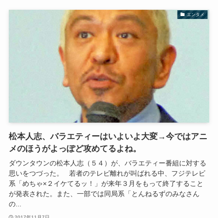
エンタメ
松本人志、バラエティーはいよいよ大変→今ではアニ
メのほうがよっぽど攻めてるよね。
ダウンタウンの松本人志（５４）が、バラエティー番組に対する
思いをつづった。 若者のテレビ離れが叫ばれる中、フジテレビ
系「めちゃ×２イケてるッ！」が来年３月をもって終了すること
が発表された。また、一部では同局系「とんねるずのみなさん
の...
2017年11月7日