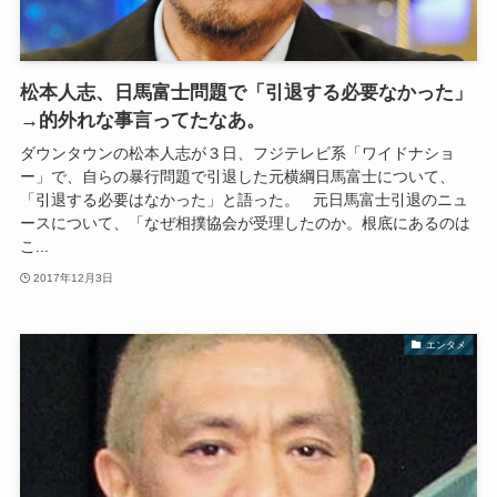
松本人志、日馬富士問題で「引退する必要なかった」
→的外れな事言ってたなあ。
ダウンタウンの松本人志が３日、フジテレビ系「ワイドナショ
ー」で、自らの暴行問題で引退した元横綱日馬富士について、
「引退する必要はなかった」と語った。 元日馬富士引退のニュ
ースについて、「なぜ相撲協会が受理したのか。根底にあるのは
こ...
2017年12月3日
エンタメ