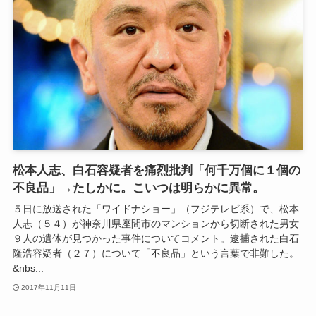
松本人志、白石容疑者を痛烈批判「何千万個に１個の
不良品」→たしかに。こいつは明らかに異常。
５日に放送された「ワイドナショー」（フジテレビ系）で、松本
人志（５４）が神奈川県座間市のマンションから切断された男女
９人の遺体が見つかった事件についてコメント。逮捕された白石
隆浩容疑者（２７）について「不良品」という言葉で非難した。
&nbs...
2017年11月11日