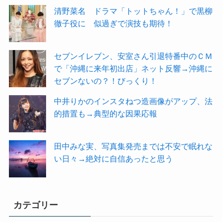
清野菜名 ドラマ「トットちゃん！」で黒柳
徹子役に 似過ぎで演技も期待！
セブンイレブン、安室さん引退特番中のＣＭ
で「沖縄に来年初出店」ネット反響→沖縄に
セブンないの？！びっくり！
中井りかのインスタねつ造画像がアップ、法
的措置も→典型的な因果応報
田中みな実、写真集発売までは不安で眠れな
い日々→絶対に自信あったと思う
カテゴリー