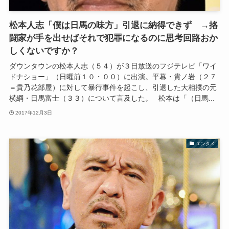
松本人志「僕は日馬の味方」引退に納得できず →挌
闘家が手を出せばそれで犯罪になるのに思考回路おか
しくないですか？
ダウンタウンの松本人志（５４）が３日放送のフジテレビ「ワイ
ドナショー」（日曜前１０・００）に出演。平幕・貴ノ岩（２７
＝貴乃花部屋）に対して暴行事件を起こし、引退した大相撲の元
横綱・日馬富士（３３）について言及した。 松本は「（日馬...
2017年12月3日
エンタメ