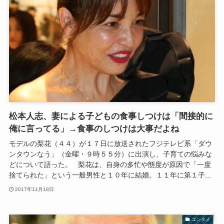
松本人志、妻による子どもの食事しつけは「間接的に
俺に言ってる」→食事のしつけは大事だよね
モデルの梨花（４４）が１７日に放送されたフジテレビ系「ダウ
ンタウンなう」（金曜・９時５５分）に出演し、子育ての悩みな
どについて語った。 梨花は、自身の多忙や態度が原因で「一度
捨てられた」という一般男性と１０年に結婚。１１年に第１子...
2017年11月18日
エンタメ