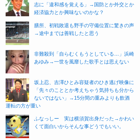
志に「違和感を覚える」→国防とか外交とか
経済協力とか興味ないのかな？
膳所、初戦敗退も野手の守備位置に驚きの声
→途中までは善戦したと思う
非難殺到「自らむくもうとしている…」浜崎
あゆみ→一世を風靡した歌手とは思えない
坂上忍、吉澤ひとみ容疑者のひき逃げ映像に
「先々のこととか考えちゃう気持ちも分から
ないではない」→15分間の重みよりも飲酒
運転の方が重い
ふなっしー 実は横須賀出身だった→かわい
くて面白いからそんな事どうでもいい。