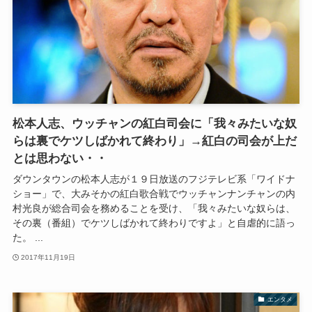
松本人志、ウッチャンの紅白司会に「我々みたいな奴
らは裏でケツしばかれて終わり」→紅白の司会が上だ
とは思わない・・
ダウンタウンの松本人志が１９日放送のフジテレビ系「ワイドナ
ショー」で、大みそかの紅白歌合戦でウッチャンナンチャンの内
村光良が総合司会を務めることを受け、「我々みたいな奴らは、
その裏（番組）でケツしばかれて終わりですよ」と自虐的に語っ
た。 ...
2017年11月19日
エンタメ