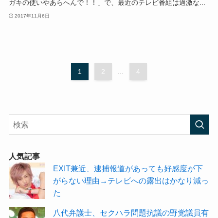
ガキの使いやあらへんで！！」で、最近のテレビ番組は過激な...
2017年11月6日
1
2
...
4
人気記事
EXIT兼近、逮捕報道があっても好感度が下
がらない理由→テレビへの露出はかなり減っ
た
八代弁護士、セクハラ問題抗議の野党議員有