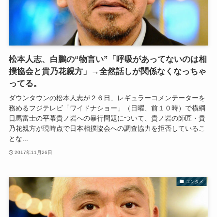
松本人志、白鵬の“物言い”「呼吸があってないのは相
撲協会と貴乃花親方」→全然話しが関係なくなっちゃ
ってる。
ダウンタウンの松本人志が２６日、レギュラーコメンテーターを
務めるフジテレビ「ワイドナショー」（日曜、前１０時）で横綱
日馬富士の平幕貴ノ岩への暴行問題について、貴ノ岩の師匠・貴
乃花親方が現時点で日本相撲協会への調査協力を拒否しているこ
とな...
2017年11月26日
エンタメ