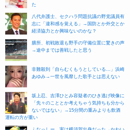
た
八代弁護士、セクハラ問題抗議の野党議員有
志に「違和感を覚える」→国防とか外交とか
経済協力とか興味ないのかな？
膳所、初戦敗退も野手の守備位置に驚きの声
→途中までは善戦したと思う
非難殺到「自らむくもうとしている…」浜崎
あゆみ→一世を風靡した歌手とは思えない
坂上忍、吉澤ひとみ容疑者のひき逃げ映像に
「先々のこととか考えちゃう気持ちも分から
ないではない」→15分間の重みよりも飲酒
運転の方が重い
ふなっしー 実は横須賀出身だった→かわい