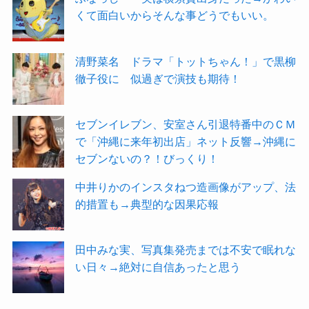
くて面白いからそんな事どうでもいい。
清野菜名 ドラマ「トットちゃん！」で黒柳
徹子役に 似過ぎで演技も期待！
セブンイレブン、安室さん引退特番中のＣＭ
で「沖縄に来年初出店」ネット反響→沖縄に
セブンないの？！びっくり！
中井りかのインスタねつ造画像がアップ、法
的措置も→典型的な因果応報
田中みな実、写真集発売までは不安で眠れな
い日々→絶対に自信あったと思う