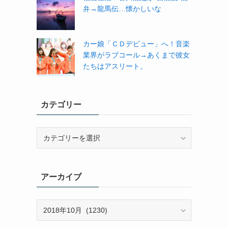
弁→龍馬伝…懐かしいな
カー娘「ＣＤデビュー」へ！音楽
業界がラブコール→あくまで彼女
たちはアスリート。
カテゴリー
カ
テ
ゴ
リ
アーカイブ
ー
ア
ー
カ