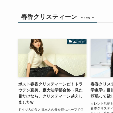
春香クリスティーン
– tag –
エンタメ
ポスト春香クリスティーンだ！トラ
春香クリス
ウデン直美、慶大法学部合格→見た
学進学」目
目だけなら、クリスティーン越えし
頑張って欲
ましたw
タレント活動
春香クリステ
ドイツ人の父と日本人の母を持つハーフでフ