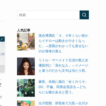
人気記事
落合博満氏「３、４年くらい前か
タメ
らイチローは動きが小さくなっ
た」→原因がわかっても直せない
のが身体の衰え
リトル・マーメイド主演の黒人女
優批判に「哀れな人」→イメージ
と違うのだから文句は当たり前。
→
麻世、本紙に激白「全くのうそ」
だ
DV、不倫、同席会見語る→どち
らにも嘘があると思う。
フ
、
出川哲朗、胆管炎で入院→出川さ