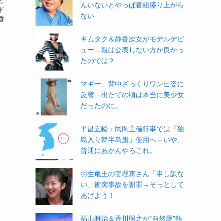
と
んいないとやっぱ番組盛り上がら
ド
ない
香
キムタク＆静香次女がモデルデビ
ュー→親は公表しない方が良かっ
たのでは？
マギー、背中ざっくりワンピ姿に
反響→出たての頃は本当に美少女
だったのに。
平昌五輪：民間主催行事では「独
島入り韓半島旗」使用へ→いや、
普通にあかんやろこれ。
羽生竜王の妻理恵さん「申し訳な
い」衝突事故を謝罪→そっとして
あげよう！
福山雅治＆香川照之が“自然愛”熱