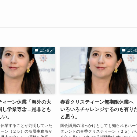
エンタメ
エン
ティーン休業「海外の大
春香クリスティーン無期限休業へ
指し学業専念→是非とも
いろいろチャレンジするのも有り
しい。
と思う。
を休業することが判明していた
国会議員の追っかけとしても知られるハー
ィーン（２５）の所属事務所が
タレントの春香クリスティーン（２５）が