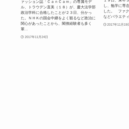
１９日、来年
ァッション誌「ＣａｎＣａｍ」の専属モデ
し、勉学に専
ル、トラウデン直美（１８）が、慶大法学部
した。 ファ
政治学科に合格したことが２３日、分かっ
などバラエティ
た。ＮＨＫの国会中継をよく観るなど政治に
関心があったことから、閣僚経験者も多く
2017年11月19
輩...
2017年11月24日