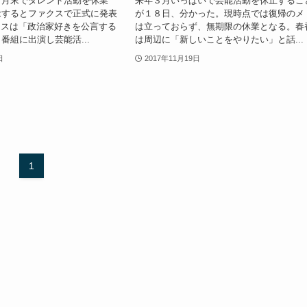
３月末でタレント活動を休業
来年３月いっぱいで芸能活動を休止するこ
念するとファクスで正式に発表
が１８日、分かった。現時点では復帰のメ
クスは「政治家好きを公言する
は立っておらず、無期限の休業となる。春
番組に出演し芸能活...
は周辺に「新しいことをやりたい」と話...
日
2017年11月19日
1