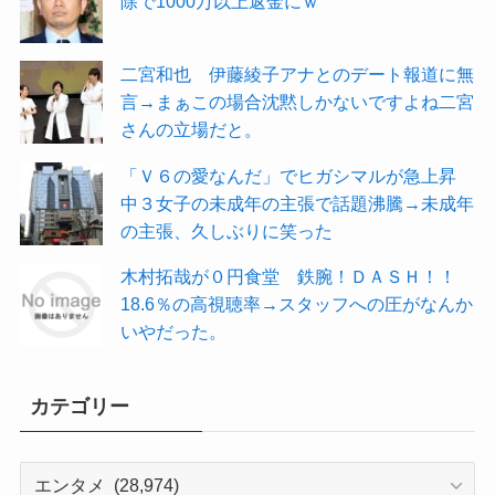
除で1000万以上返金にｗ
二宮和也 伊藤綾子アナとのデート報道に無
言→まぁこの場合沈黙しかないですよね二宮
さんの立場だと。
「Ｖ６の愛なんだ」でヒガシマルが急上昇
中３女子の未成年の主張で話題沸騰→未成年
の主張、久しぶりに笑った
木村拓哉が０円食堂 鉄腕！ＤＡＳＨ！！
18.6％の高視聴率→スタッフへの圧がなんか
いやだった。
カテゴリー
カ