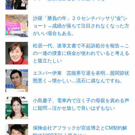
沙羅「勝負の年」２０センチバッサリ“金”シ
ョート→成績が落ちて注目されなくなった方
がいい場合もある。
松居一代、達筆文書で不起訴処分を報告→こ
の一連の捜査に税金が使われていると考える
と腹立たしい
エスパー伊東 芸能界引退を表明…股関節状
態悪く→懐かしい…流石に歳なんですね。
小島慶子、電車内で泣く子の母親を責める声
に疑問→泣かせ放しで良いはずもない
保険会社アフラックが宮迫博之とCM契約解